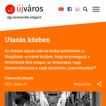
Egy testvéribb világért
Utazás közben
Az életünk utazás lelki és fizikai értelemben is.
Megállunk -e menet közben, hogy észrevegyük a
körülöttünk lévő világot, az embereket, vagy
beletemetkezünk a saját láthatatlan „buborékunkba”?
Fialovszky Magda
2022. április 20.
Megosztás: