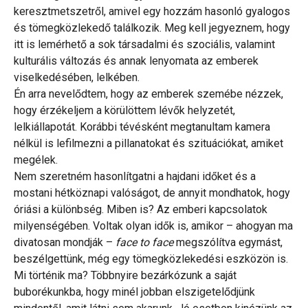
keresztmetszetről, amivel egy hozzám hasonló gyalogos
és tömegközlekedő találkozik. Meg kell jegyeznem, hogy
itt is lemérhető a sok társadalmi és szociális, valamint
kulturális változás és annak lenyomata az emberek
viselkedésében, lelkében.
Én arra nevelődtem, hogy az emberek szemébe nézzek,
hogy érzékeljem a körülöttem lévők helyzetét,
lelkiállapotát. Korábbi tévésként megtanultam kamera
nélkül is lefilmezni a pillanatokat és szituációkat, amiket
megélek.
Nem szeretném hasonlítgatni a hajdani időket és a
mostani hétköznapi valóságot, de annyit mondhatok, hogy
óriási a különbség. Miben is? Az emberi kapcsolatok
milyenségében. Voltak olyan idők is, amikor – ahogyan ma
divatosan mondják –
face to face
megszólítva egymást,
beszélgettünk, még egy tömegközlekedési eszközön is.
Mi történik ma? Többnyire bezárkózunk a saját
buborékunkba, hogy minél jobban elszigetelődjünk