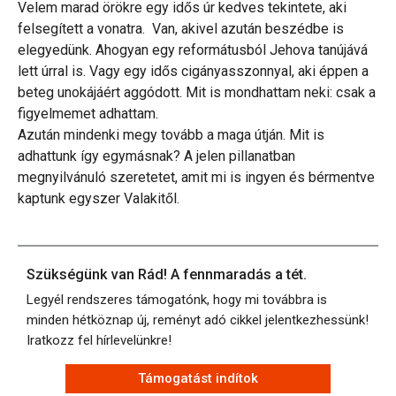
Velem marad örökre egy idős úr kedves tekintete, aki
felsegített a vonatra. Van, akivel azután beszédbe is
elegyedünk. Ahogyan egy reformátusból Jehova tanújává
lett úrral is. Vagy egy idős cigányasszonnyal, aki éppen a
beteg unokájáért aggódott. Mit is mondhattam neki: csak a
figyelmemet adhattam.
Azután mindenki megy tovább a maga útján. Mit is
adhattunk így egymásnak? A jelen pillanatban
megnyilvánuló szeretetet, amit mi is ingyen és bérmentve
kaptunk egyszer Valakitől.
Szükségünk van Rád! A fennmaradás a tét.
Legyél rendszeres támogatónk, hogy mi továbbra is
minden hétköznap új, reményt adó cikkel jelentkezhessünk!
Iratkozz fel hírlevelünkre!
Támogatást indítok