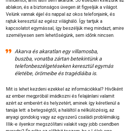
mindentől, amit látni sem akarunk. Jó esetben kinézünk az
ablakon, és a biztonságos üvegen át figyeljük a világot.
Velünk vannak éjjel és nappal az okos telefonjaink, és
rajtuk keresztül az egész világháló. Így tartjuk a
kapcsolatot egymással, így beszéljük meg mindazt, amire
személyesen sem lehetőségünk, sem időnk nincsen.
Akarva és akaratlan egy villamosba,
buszba, vonatba zártan betekintünk a
telefonbeszélgetéseken keresztül egymás
életébe, örömeibe és tragédiáiba is.
Mit is lehet kezdeni ezekkel az információkkal? Hívőként
az ember megpróbál imádkozni és felajánlani valamit
azért az emberért és helyzetért, aminek így kéretlenül a
tanúja lett: a betegségtől, a haláltól a nélkülözésig, az
anyagi gondokig vagy az egyszerű családi problémákig.
Illik-e ilyenkor megszólítani valakit vagy jobb csendben