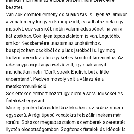
maradni? Én néha az előbbit teszem, ha a Lélek erre
késztet.
Van sok örömteli élmény és találkozás is. Ilyen az, amikor
a vonaton egy kisgyerek megszólít, és adhatsz neki egy
mosolyt, egy versikét, netán valami édességet, ha van a
hátizsákban. Sok ilyen tapasztalatom is van. Legutóbb,
amikor Kecskemétre utaztam az unokáimhoz,
bespejzoltam csokiból és plüss játékból is. Így meg
tudtam örvendeztetni egy két év körüli útitársamat is. Az
édesanyja angol anyanyelvű volt, így csak annyit
mondhattam neki: “Don’t speak English, but a little
understand”. Kedves mosoly volt a válasz és a
metakommunikáció.
Sok értékes embert hozott így elém a sors: időseket és
fiatalokat egyaránt.
Mindig gurulós bőrönddel közlekedem, ez sokszor nem
egyszerű. A régi típusú vonatokra felszállni nekem már
tortúra. Sokszor megtapasztalom az emberek szeretetét
ilyetén elesettségemben. Segítenek fiatalok és idősek is.