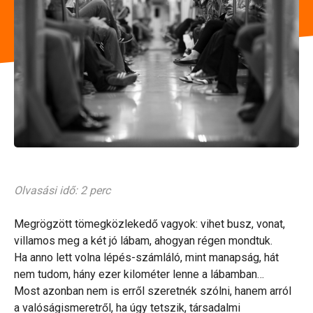
Olvasási idő: 2 perc
Megrögzött tömegközlekedő vagyok: vihet busz, vonat,
villamos meg a két jó lábam, ahogyan régen mondtuk.
Ha anno lett volna lépés-számláló, mint manapság, hát
nem tudom, hány ezer kilométer lenne a lábamban…
Most azonban nem is erről szeretnék szólni, hanem arról
a valóságismeretről, ha úgy tetszik, társadalmi