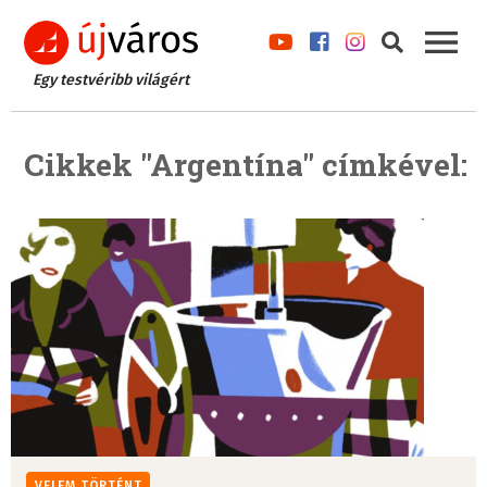
Egy testvéribb világért
Cikkek "Argentína" címkével:
VELEM TÖRTÉNT