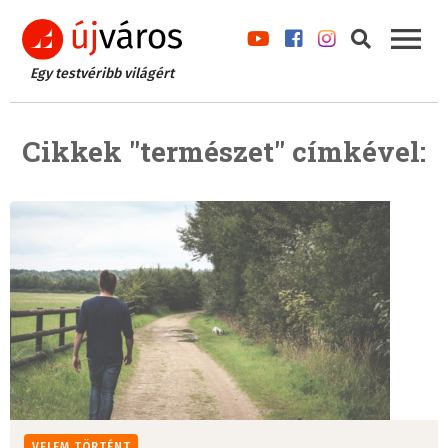
Egy testvéribb világért
Cikkek "természet" címkével:
VELEM TÖRTÉNT