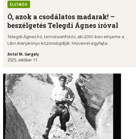
ÉLETMÓD
Ó, azok a csodálatos madarak! –
beszélgetés Telegdi Ágnes íróval
Telegdi Ágnes író, természetfotós, aki 2010-ben elnyerte a
Libri Aranykönyv közönségdíját. Műveivel egyfajta ...
Antal M. Gergely
2025. október 17.