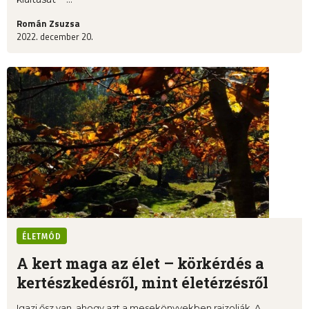
Román Zsuzsa
2022. december 20.
ÉLETMÓD
A kert maga az élet – körkérdés a
kertészkedésről, mint életérzésről
Igazi ősz van, ahogy azt a mesekönyvekben rajzolják. A