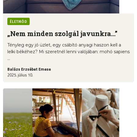
ÉLETMÓD
„Nem minden szolgál javunkra...”
Tényleg egy jó üzlet, egy csábító anyagi haszon kell a
lelki békéhez? Mi szeretnél lenni valójában: mohó sapiens
...
Balázs Erzsébet Emese
2025. július 10.