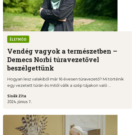
ÉLETMÓD
Vendég vagyok a természetben –
Demecs Norbi túravezetővel
beszélgettünk
Hogyan lesz valakiből már 16 évesen túravezető? Mi történik
egy vezetett túrán és mitől válik a szép tájakon való ...
Sisák Zita
2024. június 7.