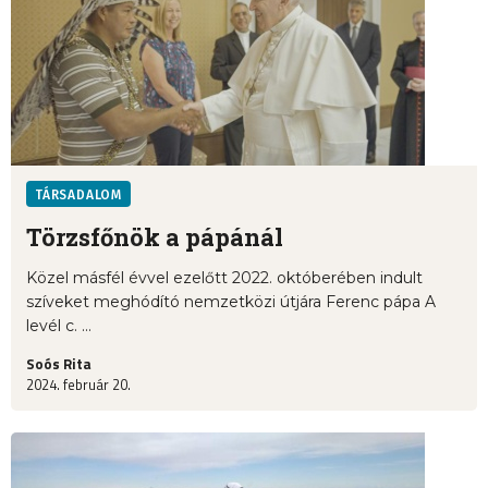
TÁRSADALOM
Törzsfőnök a pápánál
Közel másfél évvel ezelőtt 2022. októberében indult
szíveket meghódító nemzetközi útjára Ferenc pápa A
levél c. ...
Soós Rita
2024. február 20.