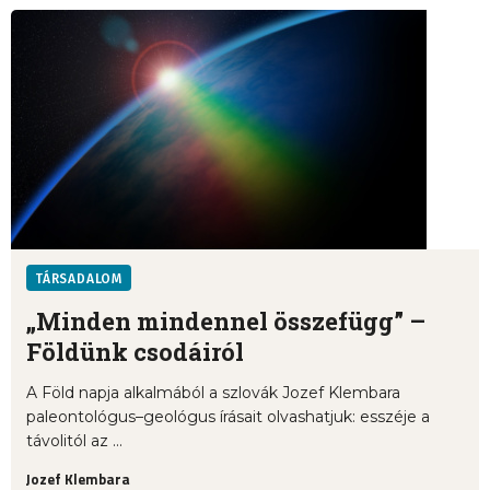
TÁRSADALOM
„Minden mindennel összefügg” –
Földünk csodáiról
A Föld napja alkalmából a szlovák Jozef Klembara
paleontológus–geológus írásait olvashatjuk: esszéje a
távolitól az ...
Jozef Klembara