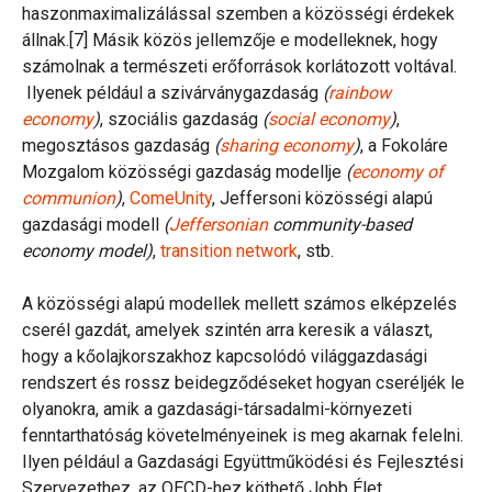
haszonmaximalizálással szemben a közösségi érdekek
állnak.[7] Másik közös jellemzője e modelleknek, hogy
számolnak a természeti erőforrások korlátozott voltával.
Ilyenek például a szivárványgazdaság
(
rainbow
economy
)
, szociális gazdaság
(
social economy
)
,
megosztásos gazdaság
(
sharing economy
)
, a Fokoláre
Mozgalom közösségi gazdaság modellje
(
economy of
communion
)
,
ComeUnity
, Jeffersoni közösségi alapú
gazdasági modell
(
Jeffersonian
community-based
economy model)
,
transition network
, stb.
A közösségi alapú modellek mellett számos elképzelés
cserél gazdát, amelyek szintén arra keresik a választ,
hogy a kőolajkorszakhoz kapcsolódó világgazdasági
rendszert és rossz beidegződéseket hogyan cseréljék le
olyanokra, amik a gazdasági-társadalmi-környezeti
fenntarthatóság követelményeinek is meg akarnak felelni.
Ilyen például a Gazdasági Együttműködési és Fejlesztési
Szervezethez, az OECD-hez köthető Jobb Élet