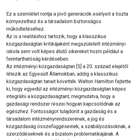
Ez a szemlélet rontja a jövő generációk esélyeit a tiszta
környezethez és a társadalom biztonságos
működtetéséhez.
Az is a realitáshoz tartozik, hogy a klasszikus
közgazdaságtan kritikájaként megszületett intézményi
iskola sem volt képes átütő sikereket hozni például a
fenntarthatóság kérdésében.
Az intézményi közgazdaságtan [5] a 20. század elejétől
létezik az Egyesült Államokban, addig a klasszikus
közgazdaságtan tanait követték. Walton Hamilton fejtette
ki, hogy egyedül az intézményi közgazdaságtan képes
integrálni a közgazdaságtant, megmutatva, hogy a
gazdasági rendszer részei hogyan kapcsolódnak az
egészhez. Fontosságot tulajdonít a gazdaság és a
társadalom intézményrendszerének, a jog és
közgazdaság összefüggéseinek, a szabályozásoknak, a
szerződéseknek és a bizalom problematikájának. A