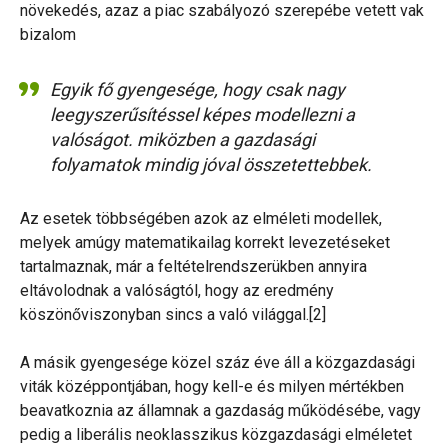
növekedés, azaz a piac szabályozó szerepébe vetett vak
bizalom
Egyik fő gyengesége, hogy csak nagy
leegyszerűsítéssel képes modellezni a
valóságot. miközben a gazdasági
folyamatok mindig jóval összetettebbek.
Az esetek többségében azok az elméleti modellek,
melyek amúgy matematikailag korrekt levezetéseket
tartalmaznak, már a feltételrendszerükben annyira
eltávolodnak a valóságtól, hogy az eredmény
köszönőviszonyban sincs a való világgal.[2]
A másik gyengesége közel száz éve áll a közgazdasági
viták középpontjában, hogy kell-e és milyen mértékben
beavatkoznia az államnak a gazdaság működésébe, vagy
pedig a liberális neoklasszikus közgazdasági elméletet