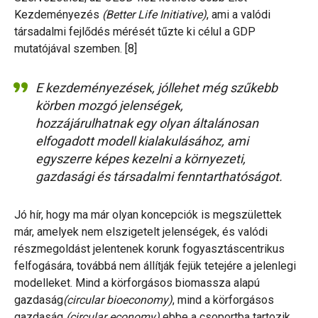
Kezdeményezés
(Better Life Initiative)
, ami a valódi
társadalmi fejlődés mérését tűzte ki célul a GDP
mutatójával szemben. [8]
E kezdeményezések, jóllehet még szűkebb
körben mozgó jelenségek,
hozzájárulhatnak egy olyan általánosan
elfogadott modell kialakulásához, ami
egyszerre képes kezelni a környezeti,
gazdasági és társadalmi fenntarthatóságot.
Jó hír, hogy ma már olyan koncepciók is megszülettek
már, amelyek nem elszigetelt jelenségek, és valódi
részmegoldást jelentenek korunk fogyasztáscentrikus
felfogására, továbbá nem állítják fejük tetejére a jelenlegi
modelleket. Mind a körforgásos biomassza alapú
gazdaság
(circular bioeconomy)
, mind a körforgásos
gazdaság
(circular economy)
ebbe a csoportba tartozik.