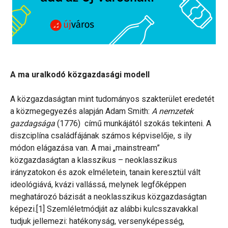
A ma uralkodó közgazdasági modell
A közgazdaságtan mint tudományos szakterület eredetét
a közmegegyezés alapján Adam Smith:
A nemzetek
gazdagsága
(1776) című munkájától szokás tekinteni. A
diszciplína családfájának számos képviselője, s ily
módon elágazása van. A mai „mainstream”
közgazdaságtan a klasszikus – neoklasszikus
irányzatokon és azok elméletein, tanain keresztül vált
ideológiává, kvázi vallássá, melynek legfőképpen
meghatározó bázisát a neoklasszikus közgazdaságtan
képezi.[1] Szemléletmódját az alábbi kulcsszavakkal
tudjuk jellemezi: hatékonyság, versenyképesség,