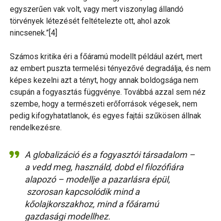
egyszerűen vak volt, vagy mert viszonylag állandó
törvények létezését feltételezte ott, ahol azok
nincsenek.”[4]
Számos kritika éri a főáramú modellt például azért, mert
az embert puszta termelési tényezővé degradálja, és nem
képes kezelni azt a tényt, hogy annak boldogsága nem
csupán a fogyasztás függvénye. Továbbá azzal sem néz
szembe, hogy a természeti erőforrások végesek, nem
pedig kifogyhatatlanok, és egyes fajtái szűkösen állnak
rendelkezésre.
A globalizáció és a fogyasztói társadalom –
a vedd meg, használd, dobd el filozófiára
alapozó – modellje a pazarlásra épül,
szorosan kapcsolódik mind a
kőolajkorszakhoz, mind a főáramú
gazdasági modellhez.