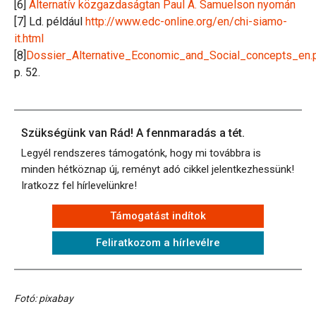
[6]
Alternatív közgazdaságtan Paul A. Samuelson nyomán
[7] Ld. például
http://www.edc-online.org/en/chi-siamo-
it.html
[8]
Dossier_Alternative_Economic_and_Social_concepts_en.
p. 52.
Szükségünk van Rád! A fennmaradás a tét.
Legyél rendszeres támogatónk, hogy mi továbbra is
minden hétköznap új, reményt adó cikkel jelentkezhessünk!
Iratkozz fel hírlevelünkre!
Támogatást indítok
Feliratkozom a hírlevélre
Fotó: pixabay