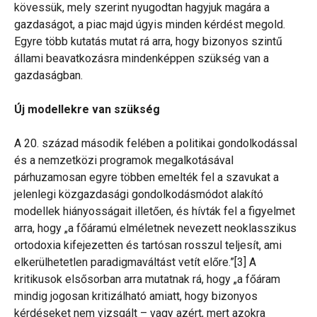
kövessük, mely szerint nyugodtan hagyjuk magára a
gazdaságot, a piac majd úgyis minden kérdést megold.
Egyre több kutatás mutat rá arra, hogy bizonyos szintű
állami beavatkozásra mindenképpen szükség van a
gazdaságban.
Új modellekre van szükség
A 20. század második felében a politikai gondolkodással
és a nemzetközi programok megalkotásával
párhuzamosan egyre többen emelték fel a szavukat a
jelenlegi közgazdasági gondolkodásmódot alakító
modellek hiányosságait illetően, és hívták fel a figyelmet
arra, hogy „a főáramú elméletnek nevezett neoklasszikus
ortodoxia kifejezetten és tartósan rosszul teljesít, ami
elkerülhetetlen paradigmaváltást vetít előre.”[3] A
kritikusok elsősorban arra mutatnak rá, hogy „a főáram
mindig jogosan kritizálható amiatt, hogy bizonyos
kérdéseket nem vizsgált – vagy azért, mert azokra