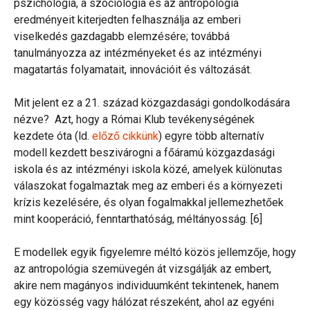
pszichológia, a szociológia és az antropológia
eredményeit kiterjedten felhasználja az emberi
viselkedés gazdagabb elemzésére; továbbá
tanulmányozza az intézményeket és az intézményi
magatartás folyamatait, innovációit és változását.
Mit jelent ez a 21. század közgazdasági gondolkodására
nézve? Azt, hogy a Római Klub tevékenységének
kezdete óta (ld.
előző cikkünk
) egyre több alternatív
modell kezdett beszivárogni a főáramú közgazdasági
iskola és az intézményi iskola közé, amelyek különutas
válaszokat fogalmaztak meg az emberi és a környezeti
krízis kezelésére, és olyan fogalmakkal jellemezhetőek
mint kooperáció, fenntarthatóság, méltányosság. [6]
E modellek egyik figyelemre méltó közös jellemzője, hogy
az antropológia szemüvegén át vizsgálják az embert,
akire nem magányos individuumként tekintenek, hanem
egy közösség vagy hálózat részeként, ahol az egyéni