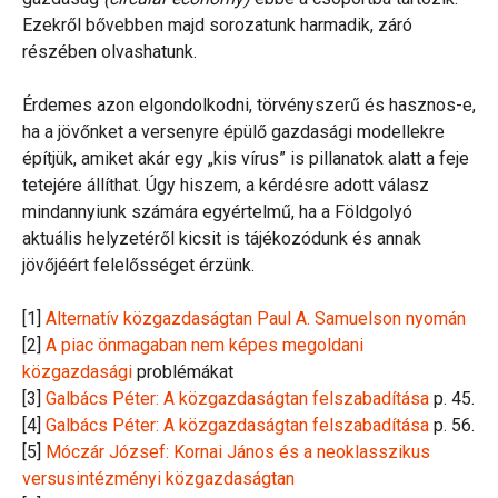
Ezekről bővebben majd sorozatunk harmadik, záró
részében olvashatunk.
Érdemes azon elgondolkodni, törvényszerű és hasznos-e,
ha a jövőnket a versenyre épülő gazdasági modellekre
építjük, amiket akár egy „kis vírus” is pillanatok alatt a feje
tetejére állíthat. Úgy hiszem, a kérdésre adott válasz
mindannyiunk számára egyértelmű, ha a Földgolyó
aktuális helyzetéről kicsit is tájékozódunk és annak
jövőjéért felelősséget érzünk.
[1]
Alternatív közgazdaságtan Paul A. Samuelson nyomán
[2]
A piac önmagaban nem képes megoldani
közgazdasági
problémákat
[3]
Galbács Péter: A közgazdaságtan felszabadítása
p. 45.
[4]
Galbács Péter: A közgazdaságtan felszabadítása
p. 56.
[5]
Móczár József: Kornai János és a neoklasszikus
versusintézményi közgazdaságtan