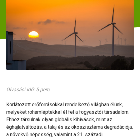
Olvasási idő: 5 perc
Korlátozott erőforrásokkal rendelkező világban élünk,
melyeket rohamléptekkel él fel a fogyasztói társadalom.
Ehhez társulnak olyan globális kihívások, mint az
éghajlatváltozás, a talaj és az ökoszisztéma degradációja,
a növekvő népesség, valamint a 21. századi