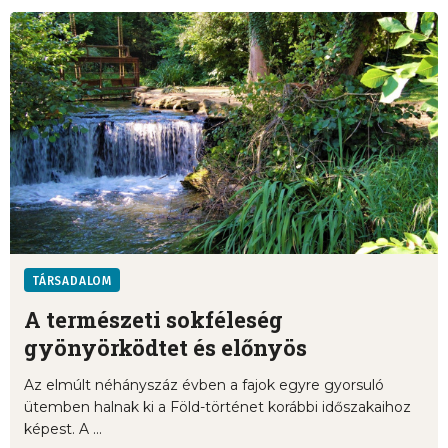
TÁRSADALOM
A természeti sokféleség
gyönyörködtet és előnyös
Az elmúlt néhányszáz évben a fajok egyre gyorsuló
ütemben halnak ki a Föld-történet korábbi időszakaihoz
képest. A ...