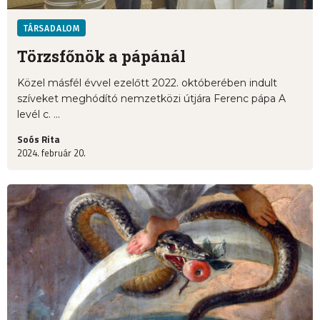
TÁRSADALOM
Törzsfőnök a pápánál
Közel másfél évvel ezelőtt 2022. októberében indult
szíveket meghódító nemzetközi útjára Ferenc pápa A
levél c. ...
Soós Rita
2024. február 20.