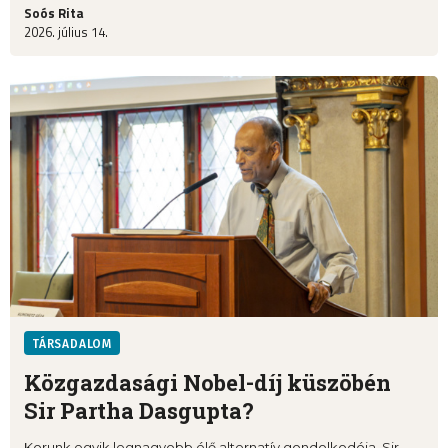
Soós Rita
2026. július 14.
TÁRSADALOM
Közgazdasági Nobel-díj küszöbén
Sir Partha Dasgupta?
Korunk egyik legnagyobb élő alternatív gondolkodója, Sir