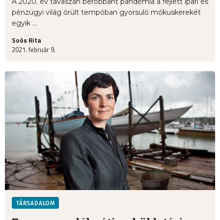
A 2020. év tavaszán berobbant pandémia a fejlett ipari és
pénzügyi világ őrült tempóban gyorsuló mókuskerekét
egyik ...
Soós Rita
2021. február 9.
TÁRSADALOM