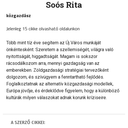
Soós Rita
közgazdász
Jelenleg 15 cikke olvasható oldalunkon
Több mint tíz éve segítem az Új Város munkáját
önkéntesként. Szeretem a szellemiségét, világra való
nyitottságát, higgadtságát. Magam is sokszor
rácsodálkozom arra, mennyi gazdagság van az
emberekben. Zöldgazdasági stratégiai tervezőként
dolgozom, és szívügyem a fenntartható fejlődés.
Foglalkoztatnak az alternatív közgazdasági modellek,
Európa jövője, és érdeklődve figyelem, hogy a különböző
kultúrák milyen válaszokat adnak korunk kríziseire.
A SZERZŐ CIKKEI: