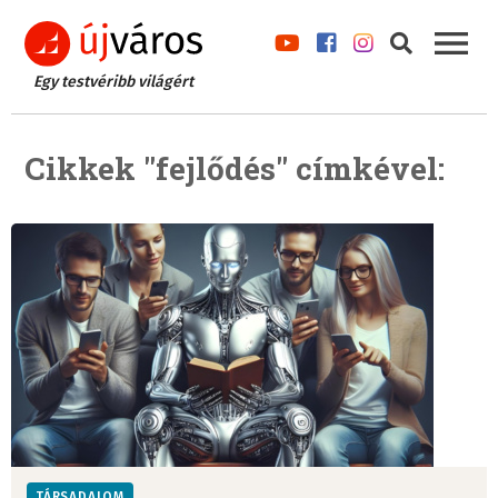
Egy testvéribb világért
Cikkek "fejlődés" címkével:
TÁRSADALOM