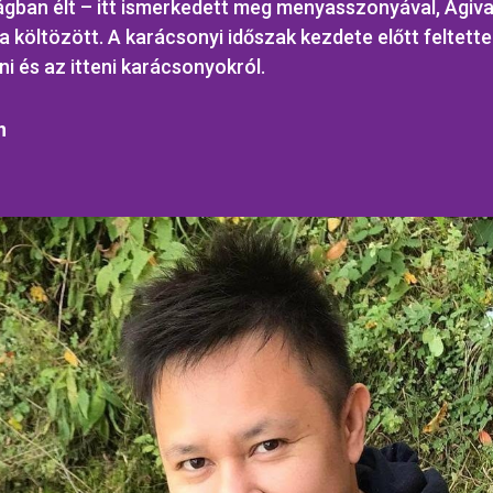
gban élt – itt ismerkedett meg menyasszonyával, Ágiva
költözött. A karácsonyi időszak kezdete előtt feltett
ni és az itteni karácsonyokról.
n