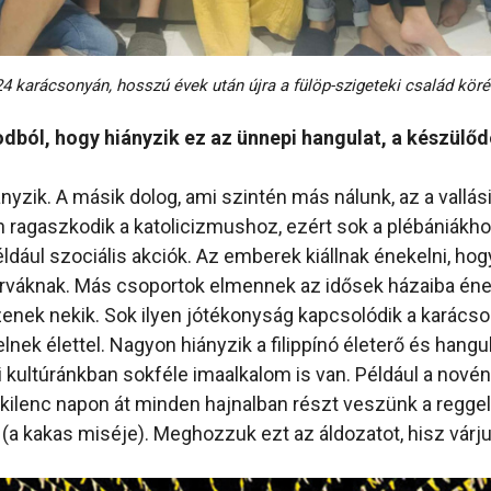
4 karácsonyán, hosszú évek után újra a fülöp-szigeteki család kör
dból, hogy hiányzik ez az ünnepi hangulat, a készülőd
nyzik. A másik dolog, ami szintén más nálunk, az a vallási
 ragaszkodik a katolicizmushoz, ezért sok a plébániákh
ldául szociális akciók. Az emberek kiállnak énekelni, ho
rváknak. Más csoportok elmennek az idősek házaiba éne
nek nekik. Sok ilyen jótékonyság kapcsolódik a karács
nek élettel. Nagyon hiányzik a filippínó életerő és hangu
 kultúránkban sokféle imaalkalom is van. Például a nov
 kilenc napon át minden hajnalban részt veszünk a reggel 
 (a kakas miséje). Meghozzuk ezt az áldozatot, hisz várj