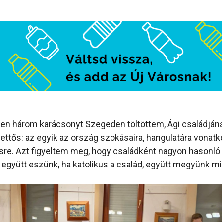
en három karácsonyt Szegeden töltöttem, Ági családjáná
ettős: az egyik az ország szokásaira, hangulatára vonatko
sre. Azt figyeltem meg, hogy családként nagyon hasonló
együtt eszünk, ha katolikus a család, együtt megyünk m