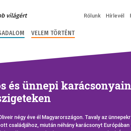
bb világért
Rólunk
Hírlevél
SADALOM
VELEM TÖRTÉNT
os és ünnepi karácsonyain
szigeteken
liveir négy éve él Magyarországon. Tavaly az ünnepekr
zott családjához, miután néhány karácsonyt Európában 