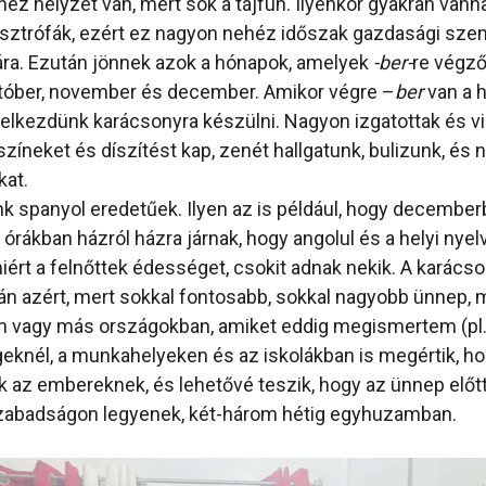
éz helyzet van, mert sok a tájfun. Ilyenkor gyakran vann
sztrófák, ezért ez nagyon nehéz időszak gazdasági sze
a. Ezután jönnek azok a hónapok, amelyek
-ber-
re végz
tóber, november és december. Amikor végre –
ber
van a 
 elkezdünk karácsonyra készülni. Nagyon izgatottak és 
íneket és díszítést kap, zenét hallgatunk, bulizunk, és 
at.
 spanyol eredetűek. Ilyen az is például, hogy december
i órákban házról házra járnak, hogy angolul és a helyi nye
iért a felnőttek édességet, csokit adnak nekik. A karács
án azért, mert sokkal fontosabb, sokkal nagyobb ünnep, 
 vagy más országokban, amiket eddig megismertem (pl.
eknél, a munkahelyeken és az iskolákban is megértik, h
 az embereknek, és lehetővé teszik, hogy az ünnep előt
 szabadságon legyenek, két-három hétig egyhuzamban.