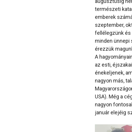
augusztusig neh
természeti kata
emberek számár
szeptember, ok
fellélegzünk és
minden ünnepi sz
érezzük magunk
A hagyományaink
az esti, éjszaka
énekeljenek, am
nagyon más, tal
Magyarországon
USA). Még a cég
nagyon fontosak
január elejéig