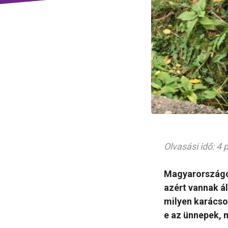
Olvasási idő: 4 
Magyarországo
azért vannak á
milyen karácso
e az ünnepek, m