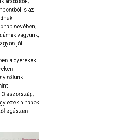
ak áradások,
mpontból is az
ődnek:
hónap nevében,
vidámak vagyunk,
nagyon jól
ben a gyerekek
lveken
ony nálunk
mint
 Olaszország,
ogy ezek a napok
től egészen