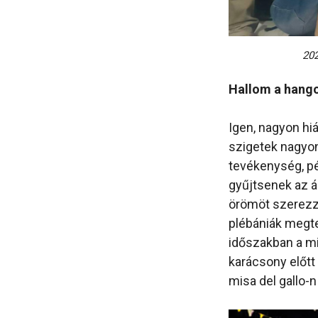
202
Hallom a hango
Igen, nagyon hiá
szigetek nagyon
tevékenység, pé
gyűjtsenek az á
örömöt szerezze
plébániák megtel
időszakban a mi
karácsony előtt
misa del gallo-n