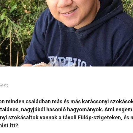
perc
n minden családban más és más karácsonyi szokások 
ltalános, nagyjából hasonló hagyományok. Ami engem
nyi szokásaitok vannak a távoli Fülöp-szigeteken, és
int itt?