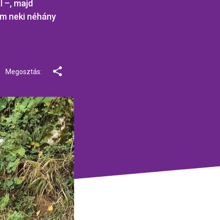
l –, majd
em neki néhány
Megosztás: