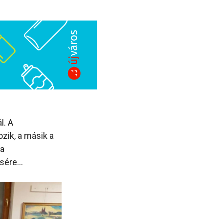
l. A
zik, a másik a
 a
isére…