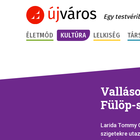
Egy testvéri
ÉLETMÓD
KULTÚRA
LELKISÉG
TÁR
Vallás
Fülöp-
Larida Tommy O
szigetekre uta