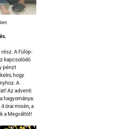
ében
és.
 rész. A Fülöp-
oz kapcsolódó
gy pénzt
kelni, hogy
onyhoz. A
lat! Az adventi
éna hagyománya:
4 órai misén, a
uk a Megváltót!