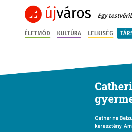
Egy testvéri
ÉLETMÓD
KULTÚRA
LELKISÉG
TÁR
Cather
gyerme
Catherine Belzu
keresztény. Ami