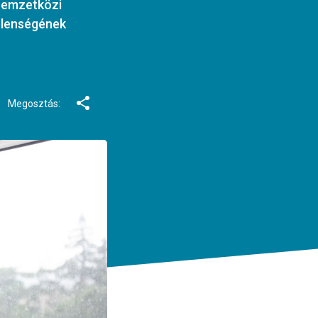
 nemzetközi
elenségének
Megosztás: