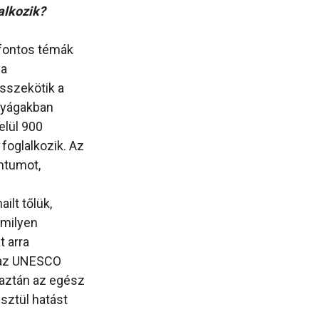
alkozik?
 fontos témák
 a
összekötik a
ányágakban
elül 900
foglalkozik. Az
ntumot,
lt tőlük,
amilyen
t arra
 az UNESCO
 aztán az egész
sztül hatást