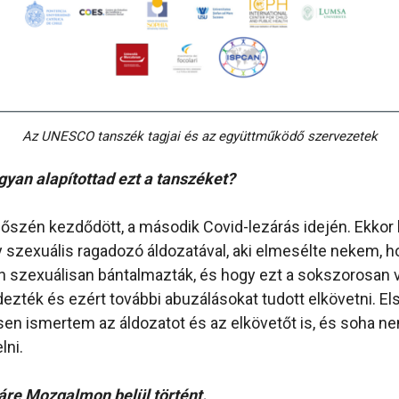
Az UNESCO tanszék tagjai és az együttműködő szervezetek
yan alapítottad ezt a tanszéket?
 őszén kezdődött, a második Covid-lezárás idején. Ekkor
 szexuális ragadozó áldozatával, aki elmesélte nekem, h
 szexuálisan bántalmazták, és hogy ezt a sokszorosan 
ezték és ezért további abuzálásokat tudott elkövetni. E
n ismertem az áldozatot és az elkövetőt is, és soha n
lni.
áre Mozgalmon belül történt.