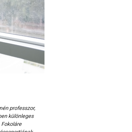
mén professzor,
tben különleges
A Fokoláre
ócsoportjának