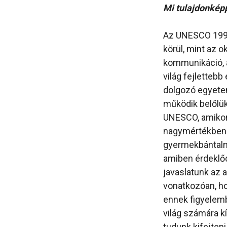
Mi tulajdonképp
Az UNESCO 1992
körül, mint az 
kommunikáció, a
világ fejletteb
dolgozó egyetem
működik belőlük
UNESCO, amikor
nagymértékben 
gyermekbántalm
amiben érdeklő
javaslatunk az 
vonatkozóan, h
ennek figyelemb
világ számára k
tudunk kifejteni