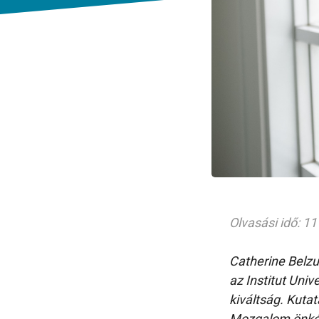
Olvasási idő: 11
Catherine Belzu
az Institut Uni
kiváltság. Kuta
Mozgalom önkén