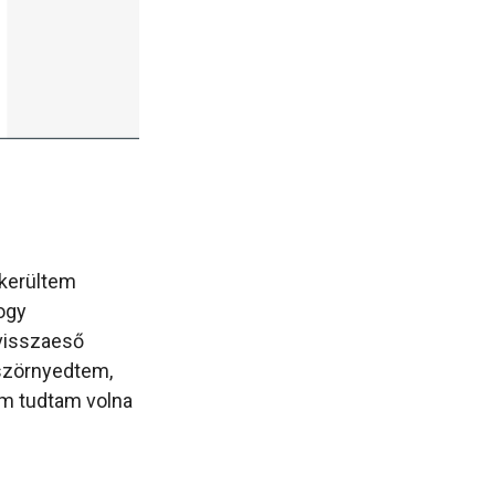
 kerültem
ogy
visszaeső
lszörnyedtem,
em tudtam volna