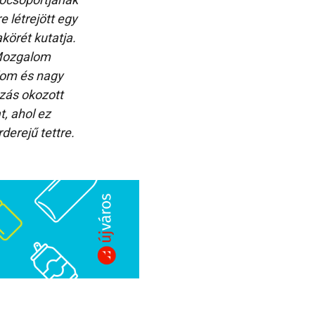
 létrejött egy
örét kutatja.
 Mozgalom
alom és nagy
ozás okozott
, ahol ez
erejű tettre.