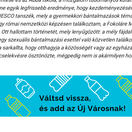
rine egyik legfrissebb eredménye, hogy kezdeményezésére
ESCO tanszék, mely a gyermekkori bántalmazások témak
egy római nemzetközi képzésen találkoztam, a Fokoláre
Ott hallottam történetét, mely lenyűgözött: a mély fájd
egy szexuális bántalmazási esettel való közvetlen találk
 sarkallta, hogy otthagyja a közösségét vagy az egyházat
cselekvésre ösztönözte, mégpedig nem is akármilyen hord