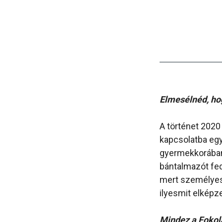
Elmesélnéd, hog
A történet 2020
kapcsolatba egy
gyermekkorában
bántalmazót fed
mert személyese
ilyesmit elképze
Mindez a Fokol