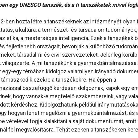
en egy UNESCO tanszék, és a ti tanszéketek mivel fogl
-ben hozta létre a tanszékeknek az intézményét olyan
oktatás, a kultúra, a természet- és társadalomtudományok,
z etika, a mesterséges intelligencia. Ezek a tanszékek 
b és fejletlenebb országait, bevonják a különböző tudom
eket, társadalmi és civil szervezeteket. Jelenleg körülb
 világszerte. A mi tanszékünk a gyermekbántalmazással 
 egy-egy témában kidolgoz valamilyen irányadó dokume
támaszkodik ezekre a tanszékekre. Ha éppen a
azással összefüggő kérdésen dolgoznak, kapok egy emai
dnek, hogy vannak-e megfelelő szakembereink, vagy val
adott kérdéshez. Kidolgozhatunk például iránymutatásoka
ogy hogyan lehet megelőzni a gyermekbántalmazást, és
e vételével fogja kialakítani a saját dokumentumát, amit
ínál fel megvalósításra. Tehát ezeken a tanszékeken kere
.