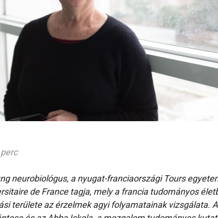
 perc
ng neurobiológus, a nyugat-franciaországi Tours egyete
versitaire de France tagja, mely a francia tudományos éle
tási területe az érzelmek agyi folyamatainak vizsgálata. 
tese és az Abba Iskola, a mozgalom tudományos kutat