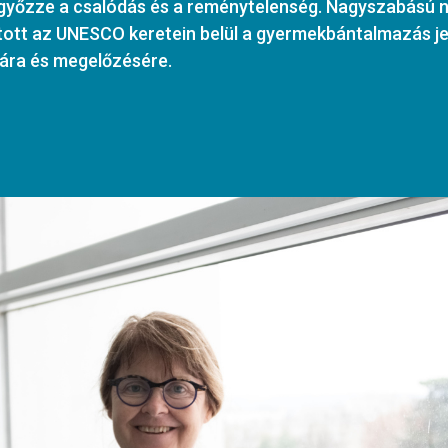
egyőzze a csalódás és a reménytelenség. Nagyszabású
ított az UNESCO keretein belül a gyermekbántalmazás j
ára és megelőzésére.