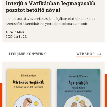
Interjú a Vatikánban legmagasabb
posztot betöltő nővel
Francesca Di Giovanni 2020 januárjában első nőként került
szentszéki államtitkár-helyettesi pozícióba. Bár több ...
Aurelio Molè
2020. április 29.
LEGÚJABB KÖNYVEINK:
WEBSHOP