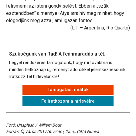
felismerni az isteni gondviselést. Ebben a „szűk
esztendőben” a mennyei Atya arra hív meg minket, hogy
elégedjünk meg azzal, ami igazán fontos.
(L.T. – Argentína, Rio Quarto)
Szükségünk van Rád! A fennmaradás a tét.
Legyél rendszeres támogatónk, hogy mi továbbra is
minden hétköznap új, reményt adó cikkel jelentkezhessünk!
Iratkozz fel hírlevelünkre!
Támogatást indítok
Feliratkozom a hírlevélre
Fotó: Unsplash / William Bout
Forrás: Új Város 2017/6. szám, 25.o., Città Nuova