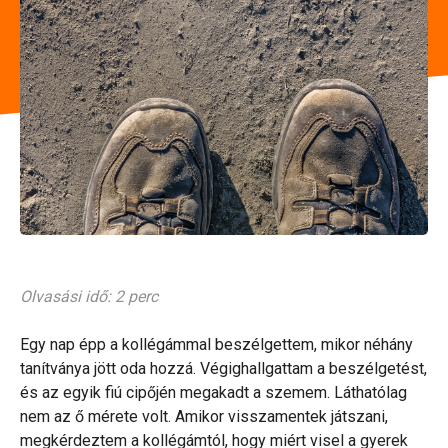
Olvasási idő: 2 perc
Egy nap épp a kollégámmal beszélgettem, mikor néhány
tanítványa jött oda hozzá. Végighallgattam a beszélgetést,
és az egyik fiú cipőjén megakadt a szemem. Láthatólag
nem az ő mérete volt. Amikor visszamentek játszani,
megkérdeztem a kollégámtól, hogy miért visel a gyerek