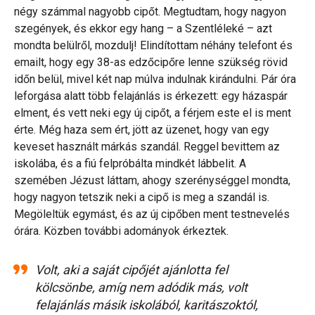
négy számmal nagyobb cipőt. Megtudtam, hogy nagyon
szegények, és ekkor egy hang – a Szentléleké – azt
mondta belülről, mozdulj! Elindítottam néhány telefont és
emailt, hogy egy 38-as edzőcipőre lenne szükség rövid
időn belül, mivel két nap múlva indulnak kirándulni. Pár óra
leforgása alatt több felajánlás is érkezett: egy házaspár
elment, és vett neki egy új cipőt, a férjem este el is ment
érte. Még haza sem ért, jött az üzenet, hogy van egy
keveset használt márkás szandál. Reggel bevittem az
iskolába, és a fiú felpróbálta mindkét lábbelit. A
szemében Jézust láttam, ahogy szerénységgel mondta,
hogy nagyon tetszik neki a cipő is meg a szandál is.
Megöleltük egymást, és az új cipőben ment testnevelés
órára. Közben további adományok érkeztek.
Volt, aki a saját cipőjét ajánlotta fel
kölcsönbe, amíg nem adódik más, volt
felajánlás másik iskolából, karitászoktól,