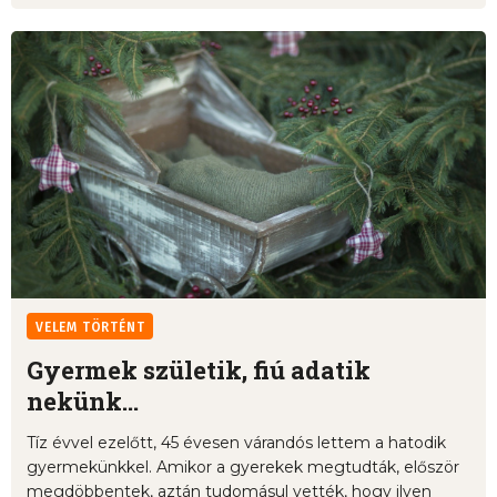
VELEM TÖRTÉNT
Gyermek születik, fiú adatik
nekünk...
Tíz évvel ezelőtt, 45 évesen várandós lettem a hatodik
gyermekünkkel. Amikor a gyerekek megtudták, először
megdöbbentek, aztán tudomásul vették, hogy ilyen