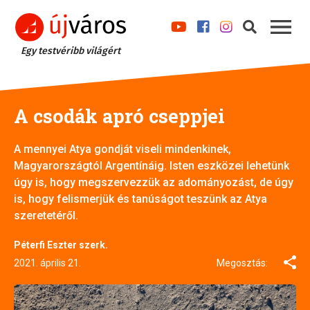
Egy testvéribb világért
A csodák apró cseppjei
A mennyei Atya gondját viseli mindenkinek,
Magyarországtól Argentínáig. Isten eszközei lehetünk
úgy is, hogy megszervezzük az adományozást, de úgy
is, hogy felismerjük és tanúságot teszünk az Atya
szeretetéről.
Péterfi Eszter szerk.
2021. április 21.
Megosztás: