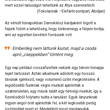
mert ezzel tanúságot tehettünk az Atya szeretetéről.
(Fokolarinák –Elefántcsontpart, Abidjan)
Az elmúlt hónapokban Damoklész kardjaként lógott a
fejünk fölött a lehetőség, hogy tönkremegy a férjem boltja,
ami az egyetlen bevételi forrásunk volt.
Emberileg nem láttunk kiutat, majd a csoda
apró „cseppekben” történt meg.
Egy nap például visszafizettek nekünk egy három hónapja
lejárt tartozást. Aztán alkalmunk adódott egy hosszú
távúnak ígérkező, nagy volumenű üzlet megkötésére. A
legidősebb fiunknak végre munkát ajánlottak a
szakterületén, egy másik talált egy hétvégi munkát, így a
fizetéséből folytatni tudta a tanulást. Egyik lányunknak
ingyen angol órát ajánlottak fel, a két legkisebb pedig
ösztöndíjat nyert el. Mindebből most megtanuljuk