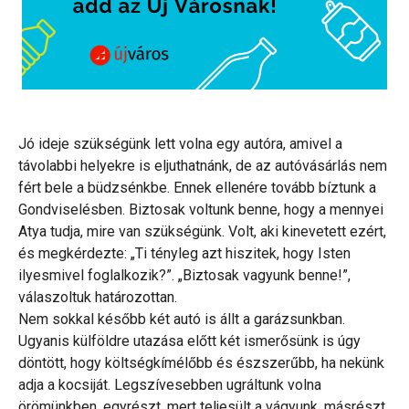
Jó ideje szükségünk lett volna egy autóra, amivel a
távolabbi helyekre is eljuthatnánk, de az autóvásárlás nem
fért bele a büdzsénkbe. Ennek ellenére tovább bíztunk a
Gondviselésben. Biztosak voltunk benne, hogy a mennyei
Atya tudja, mire van szükségünk. Volt, aki kinevetett ezért,
és megkérdezte: „Ti tényleg azt hiszitek, hogy Isten
ilyesmivel foglalkozik?”. „Biztosak vagyunk benne!”,
válaszoltuk határozottan.
Nem sokkal később két autó is állt a garázsunkban.
Ugyanis külföldre utazása előtt két ismerősünk is úgy
döntött, hogy költségkímélőbb és észszerűbb, ha nekünk
adja a kocsiját. Legszívesebben ugráltunk volna
örömünkben, egyrészt, mert teljesült a vágyunk, másrészt,