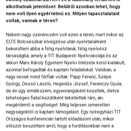
alkothatnak jelentőset. Belülről azonban lehet, hogy
nem volt ilyen egyértelmű ez. Milyen tapasztalataid
voltak, vannak e téren?
Nekem nagy szerencsém volt ezen a téren, mert mikor az
ELTE Bölcsészkar elvégzése után nyelvtanárként
bekerültem abba a félig nyelvtanár, félig nyelvész
társaságba, amely a TIT Budapesti Nyelviskolája és az
akkori Marx Károly Egyetem Nyelvi Intézete körül kialakult,
azonnal befogadtak és kaptam feladatokat. Valóban, a
nagy nevek mind férfiak voltak: Papp Ferenc, Szépe
György, Dezső László, Hegedűs József, Ferenczy Gyula,
de én úgy emlékszem, egyenrangúként kezeltek, illetve
tehetséges fiatal kezdőként tekintettek rám, aki
megérdemli a segítséget. Még teljesen ismeretlen
nagyságoktól is kaptam támogatást. Egy nyíregyházi TIT
Országos konferencián tartott előadásom után, mikor
először beszéltem arról, hogy a fordításokban nem a