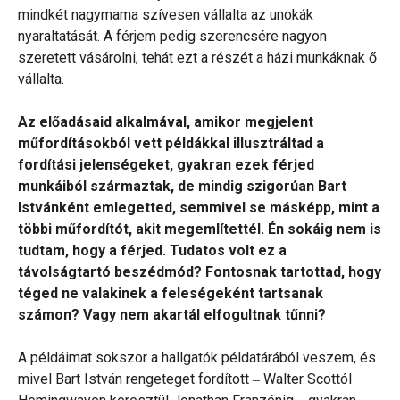
mindkét nagymama szívesen vállalta az unokák
nyaraltatását. A férjem pedig szerencsére nagyon
szeretett vásárolni, tehát ezt a részét a házi munkáknak ő
vállalta.
Az előadásaid alkalmával, amikor megjelent
műfordításokból vett példákkal illusztráltad a
fordítási jelenségeket, gyakran ezek férjed
munkáiból származtak, de mindig szigorúan Bart
Istvánként emlegetted, semmivel se másképp, mint a
többi műfordítót, akit megemlítettél. Én sokáig nem is
tudtam, hogy a férjed. Tudatos volt ez a
távolságtartó beszédmód? Fontosnak tartottad, hogy
téged ne valakinek a feleségeként tartsanak
számon? Vagy nem akartál elfogultnak tűnni?
A példáimat sokszor a hallgatók példatárából veszem, és
mivel Bart István rengeteget fordított ‒ Walter Scottól