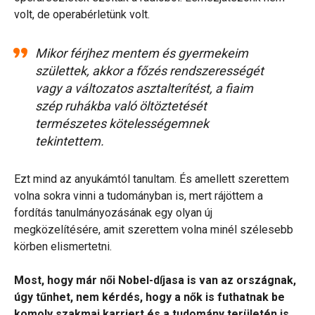
volt, de operabérletünk volt.
Mikor férjhez mentem és gyermekeim
születtek, akkor a főzés rendszerességét
vagy a változatos asztalterítést, a fiaim
szép ruhákba való öltöztetését
természetes kötelességemnek
tekintettem.
Ezt mind az anyukámtól tanultam. És amellett szerettem
volna sokra vinni a tudományban is, mert rájöttem a
fordítás tanulmányozásának egy olyan új
megközelítésére, amit szerettem volna minél szélesebb
körben elismertetni.
Most, hogy már női Nobel-díjasa is van az országnak,
úgy tűnhet, nem kérdés, hogy a nők is futhatnak be
komoly szakmai karriert és a tudomány területén is