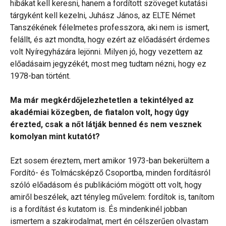
hibákat kell keresni, hanem a fordított szöveget kutatási
tárgyként kell kezelni, Juhász János, az ELTE Német
Tanszékének félelmetes professzora, aki nem is ismert,
felállt, és azt mondta, hogy ezért az előadásért érdemes
volt Nyíregyházára lejönni. Milyen jó, hogy vezettem az
előadásaim jegyzékét, most meg tudtam nézni, hogy ez
1978-ban történt.
Ma már megkérdőjelezhetetlen a tekintélyed az
akadémiai közegben, de fiatalon volt, hogy úgy
érezted, csak a nőt látják benned és nem vesznek
komolyan mint kutatót?
Ezt sosem éreztem, mert amikor 1973-ban bekerültem a
Fordító- és Tolmácsképző Csoportba, minden fordításról
szóló előadásom és publikációm mögött ott volt, hogy
amiről beszélek, azt tényleg művelem: fordítok is, tanítom
is a fordítást és kutatom is. És mindenkinél jobban
ismertem a szakirodalmat, mert én célszerűen olvastam