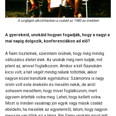
A szigligeti alkotóházban a család az 1980-as években
A gyerekeid, unokáid hogyan fogadják, hogy a nagyi a
mai napig dolgozik, konferenciákon ad elő?
A fiaim tisztelnek, szerintem örülnek, hogy még mindig
változatos életet élek. Az unokák még nem tudják, mit
jelent az, amivel foglalkozom. Amikor a két fiúunokám
kicsi volt, a hét végét mindig nálunk töltötték, akkor
nagyon közel kerültünk egymáshoz. Számomra is nagy
öröm volt este énekelni és mesélni nekik, de arról
sohasem meséltem, hogy mivel foglalkozom, mert
úgysem értették volna meg. Lehet, hogy kellett volna.
Most is minden vasárnap jön egyik vagy másik család
ebédelni, ha mesélek az egyetemről, látom, hogy nagyon
messze van tőlük ez a téma. Bár Samu unokám most lett