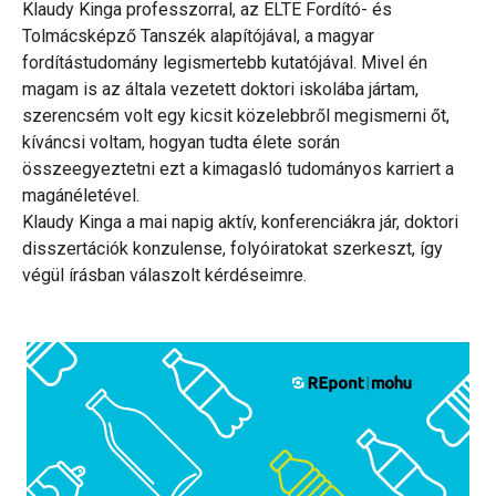
Klaudy Kinga professzorral, az ELTE Fordító- és
Tolmácsképző Tanszék alapítójával, a magyar
fordítástudomány legismertebb kutatójával. Mivel én
magam is az általa vezetett doktori iskolába jártam,
szerencsém volt egy kicsit közelebbről megismerni őt,
kíváncsi voltam, hogyan tudta élete során
összeegyeztetni ezt a kimagasló tudományos karriert a
magánéletével.
Klaudy Kinga a mai napig aktív, konferenciákra jár, doktori
disszertációk konzulense, folyóiratokat szerkeszt, így
végül írásban válaszolt kérdéseimre.