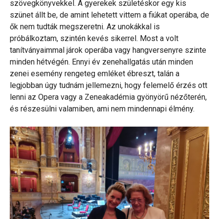
szövegkönyvekkel. A gyerekek születéskor egy kis
szünet állt be, de amint lehetett vittem a fiúkat operába, de
ők nem tudták megszeretni. Az unokákkal is
próbálkoztam, szintén kevés sikerrel. Most a volt
tanítványaimmal járok operába vagy hangversenyre szinte
minden hétvégén. Ennyi év zenehallgatás után minden
zenei esemény rengeteg emléket ébreszt, talán a
legjobban úgy tudnám jellemezni, hogy felemelő érzés ott
lenni az Opera vagy a Zeneakadémia gyönyörű nézőterén,
és részesülni valamiben, ami nem mindennapi élmény.