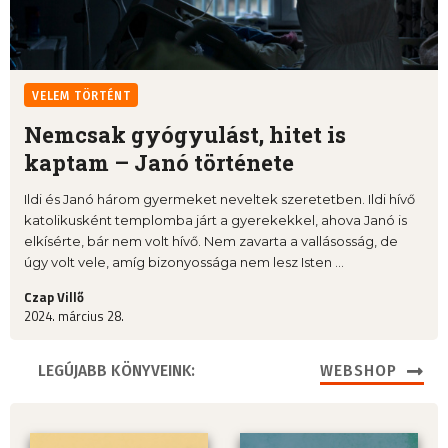
VELEM TÖRTÉNT
Nemcsak gyógyulást, hitet is
kaptam – Janó története
Ildi és Janó három gyermeket neveltek szeretetben. Ildi hívő
katolikusként templomba járt a gyerekekkel, ahova Janó is
elkísérte, bár nem volt hívő. Nem zavarta a vallásosság, de
úgy volt vele, amíg bizonyossága nem lesz Isten ...
Czap Villő
2024. március 28.
LEGÚJABB KÖNYVEINK:
WEBSHOP