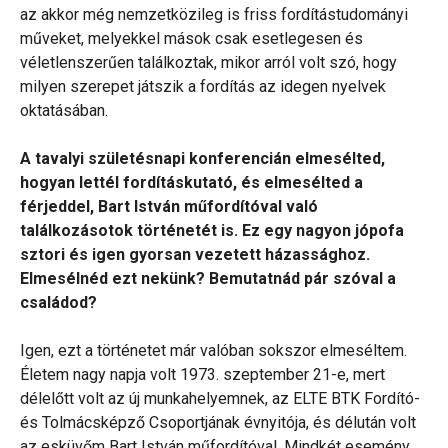
az akkor még nemzetközileg is friss fordítástudományi
műveket, melyekkel mások csak esetlegesen és
véletlenszerűen találkoztak, mikor arról volt szó, hogy
milyen szerepet játszik a fordítás az idegen nyelvek
oktatásában.
A tavalyi születésnapi konferencián elmesélted,
hogyan lettél fordításkutató, és elmesélted a
férjeddel, Bart István műfordítóval való
találkozásotok történetét is. Ez egy nagyon jópofa
sztori és igen gyorsan vezetett házassághoz.
Elmesélnéd ezt nekünk? Bemutatnád pár szóval a
családod?
Igen, ezt a történetet már valóban sokszor elmeséltem.
Életem nagy napja volt 1973. szeptember 21-e, mert
délelőtt volt az új munkahelyemnek, az ELTE BTK Fordító-
és Tolmácsképző Csoportjának évnyitója, és délután volt
az esküvőm Bart István műfordítóval. Mindkét esemény