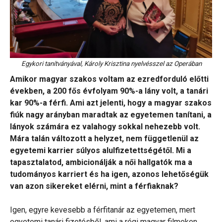
Egykori tanítványával, Károly Krisztina nyelvésszel az Operában
Amikor magyar szakos voltam az ezredforduló előtti
években, a 200 fős évfolyam 90%-a lány volt, a tanári
kar 90%-a férfi. Ami azt jelenti, hogy a magyar szakos
fiúk nagy arányban maradtak az egyetemen tanítani, a
lányok számára ez valahogy sokkal nehezebb volt.
Mára talán változott a helyzet, nem függetlenül az
egyetemi karrier súlyos alulfizetettségétől. Mi a
tapasztalatod, ambicionálják a női hallgatók ma a
tudományos karriert és ha igen, azonos lehetőségük
van azon sikereket elérni, mint a férfiaknak?
Igen, egyre kevesebb a férfitanár az egyetemen, mert
egyetemi tanári fizetésből, ami a régi magyar filmeken