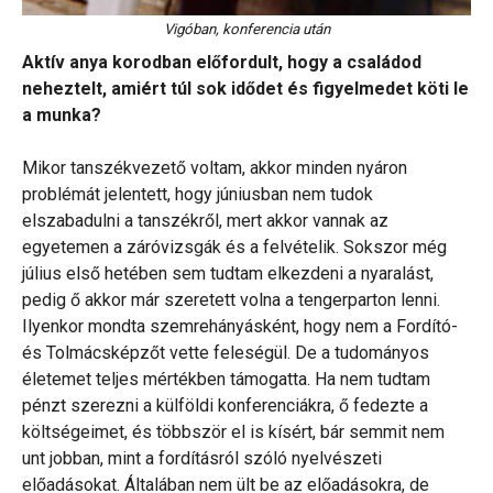
Vigóban, konferencia után
Aktív anya korodban előfordult, hogy a családod
neheztelt, amiért túl sok idődet és figyelmedet köti le
a munka?
Mikor tanszékvezető voltam, akkor minden nyáron
problémát jelentett, hogy júniusban nem tudok
elszabadulni a tanszékről, mert akkor vannak az
egyetemen a záróvizsgák és a felvételik. Sokszor még
július első hetében sem tudtam elkezdeni a nyaralást,
pedig ő akkor már szeretett volna a tengerparton lenni.
Ilyenkor mondta szemrehányásként, hogy nem a Fordító-
és Tolmácsképzőt vette feleségül. De a tudományos
életemet teljes mértékben támogatta. Ha nem tudtam
pénzt szerezni a külföldi konferenciákra, ő fedezte a
költségeimet, és többször el is kísért, bár semmit nem
unt jobban, mint a fordításról szóló nyelvészeti
előadásokat. Általában nem ült be az előadásokra, de