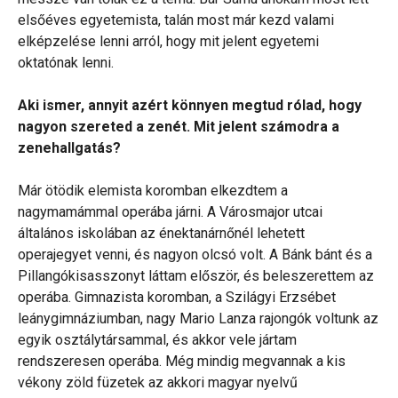
elsőéves egyetemista, talán most már kezd valami
elképzelése lenni arról, hogy mit jelent egyetemi
oktatónak lenni.
Aki ismer, annyit azért könnyen megtud rólad, hogy
nagyon szereted a zenét. Mit jelent számodra a
zenehallgatás?
Már ötödik elemista koromban elkezdtem a
nagymamámmal operába járni. A Városmajor utcai
általános iskolában az énektanárnőnél lehetett
operajegyet venni, és nagyon olcsó volt. A Bánk bánt és a
Pillangókisasszonyt láttam először, és beleszerettem az
operába. Gimnazista koromban, a Szilágyi Erzsébet
leánygimnáziumban, nagy Mario Lanza rajongók voltunk az
egyik osztálytársammal, és akkor vele jártam
rendszeresen operába. Még mindig megvannak a kis
vékony zöld füzetek az akkori magyar nyelvű