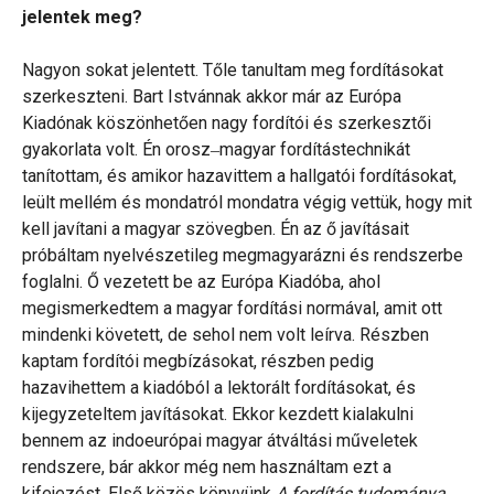
jelentek meg?
Nagyon sokat jelentett. Tőle tanultam meg fordításokat
szerkeszteni. Bart Istvánnak akkor már az Európa
Kiadónak köszönhetően nagy fordítói és szerkesztői
gyakorlata volt. Én orosz‒magyar fordítástechnikát
tanítottam, és amikor hazavittem a hallgatói fordításokat,
leült mellém és mondatról mondatra végig vettük, hogy mit
kell javítani a magyar szövegben. Én az ő javításait
próbáltam nyelvészetileg megmagyarázni és rendszerbe
foglalni. Ő vezetett be az Európa Kiadóba, ahol
megismerkedtem a magyar fordítási normával, amit ott
mindenki követett, de sehol nem volt leírva. Részben
kaptam fordítói megbízásokat, részben pedig
hazavihettem a kiadóból a lektorált fordításokat, és
kijegyzeteltem javításokat. Ekkor kezdett kialakulni
bennem az indoeurópai magyar átváltási műveletek
rendszere, bár akkor még nem használtam ezt a
kifejezést. Első közös könyvünk
A fordítás tudománya