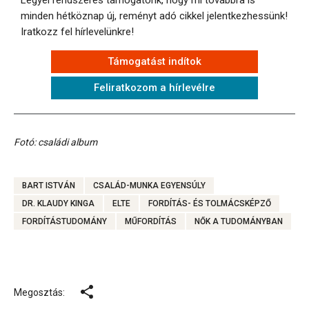
Legyél rendszeres támogatónk, hogy mi továbbra is
minden hétköznap új, reményt adó cikkel jelentkezhessünk!
Iratkozz fel hírlevelünkre!
Támogatást indítok
Feliratkozom a hírlevélre
Fotó: családi album
BART ISTVÁN
CSALÁD-MUNKA EGYENSÚLY
DR. KLAUDY KINGA
ELTE
FORDÍTÁS- ÉS TOLMÁCSKÉPZŐ
FORDÍTÁSTUDOMÁNY
MŰFORDÍTÁS
NŐK A TUDOMÁNYBAN
Megosztás: