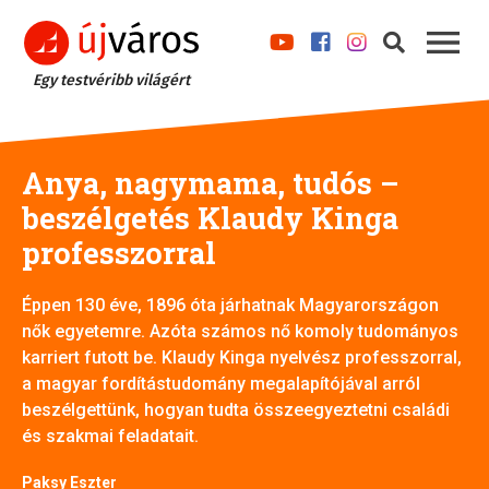
Egy testvéribb világért
Anya, nagymama, tudós –
beszélgetés Klaudy Kinga
professzorral
Éppen 130 éve, 1896 óta járhatnak Magyarországon
nők egyetemre. Azóta számos nő komoly tudományos
karriert futott be. Klaudy Kinga nyelvész professzorral,
a magyar fordítástudomány megalapítójával arról
beszélgettünk, hogyan tudta összeegyeztetni családi
és szakmai feladatait.
Paksy Eszter