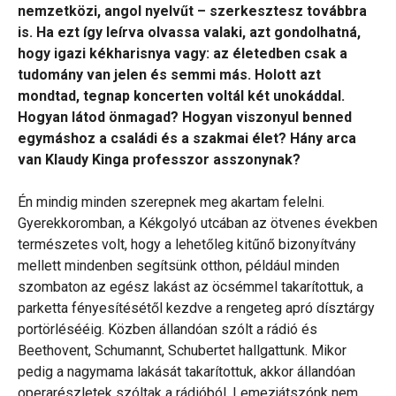
nemzetközi, angol nyelvűt – szerkesztesz továbbra
is. Ha ezt így leírva olvassa valaki, azt gondolhatná,
hogy igazi kékharisnya vagy: az életedben csak a
tudomány van jelen és semmi más. Holott azt
mondtad, tegnap koncerten voltál két unokáddal.
Hogyan látod önmagad? Hogyan viszonyul benned
egymáshoz a családi és a szakmai élet? Hány arca
van Klaudy Kinga professzor asszonynak?
Én mindig minden szerepnek meg akartam felelni.
Gyerekkoromban, a Kékgolyó utcában az ötvenes években
természetes volt, hogy a lehetőleg kitűnő bizonyítvány
mellett mindenben segítsünk otthon, például minden
szombaton az egész lakást az öcsémmel takarítottuk, a
parketta fényesítésétől kezdve a rengeteg apró dísztárgy
portörlésééig. Közben állandóan szólt a rádió és
Beethovent, Schumannt, Schubertet hallgattunk. Mikor
pedig a nagymama lakását takarítottuk, akkor állandóan
operarészletek szóltak a rádióból. Lemezjátszónk nem