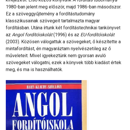
1980-ban jelent meg először, majd 1986-ban másodszor.
Ez a szöveggyűjtemény a fordítástudomány
klasszikusainak szövegeit tartalmazta magyar
fordításban. Utána írtunk két fordítástechnikai tankönyvet
az
Angol fordítóiskolát
(1996) és az
EU-fordítóiskolát
(2003). Közösen válogattuk a szövegeket, ő készítette a
mintafordítást, én magyaráztam nyelvészetileg az ő
műveleteit. Mivel igyekeztünk nem gyorsan avuló
szövegeket válogatni, ezek a könyvek több kiadást értek
meg, és ma is használhatók.