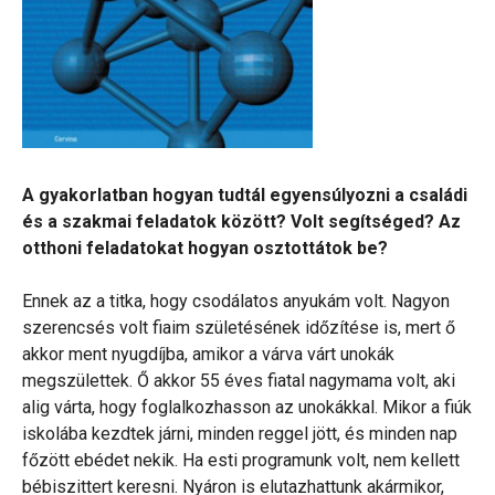
A gyakorlatban hogyan tudtál egyensúlyozni a családi
és a szakmai feladatok között? Volt segítséged? Az
otthoni feladatokat hogyan osztottátok be?
Ennek az a titka, hogy csodálatos anyukám volt. Nagyon
szerencsés volt fiaim születésének időzítése is, mert ő
akkor ment nyugdíjba, amikor a várva várt unokák
megszülettek. Ő akkor 55 éves fiatal nagymama volt, aki
alig várta, hogy foglalkozhasson az unokákkal. Mikor a fiúk
iskolába kezdtek járni, minden reggel jött, és minden nap
főzött ebédet nekik. Ha esti programunk volt, nem kellett
bébiszittert keresni. Nyáron is elutazhattunk akármikor,