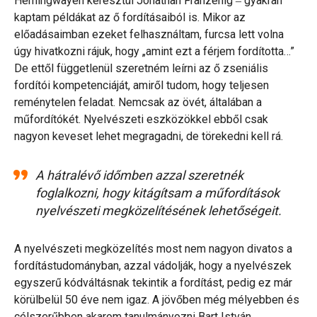
Hemingwayen keresztül Jonathan Franzénig ‒ gyakran
kaptam példákat az ő fordításaiból is. Mikor az
előadásaimban ezeket felhasználtam, furcsa lett volna
úgy hivatkozni rájuk, hogy „amint ezt a férjem fordította…”
De ettől függetlenül szeretném leírni az ő zseniális
fordítói kompetenciáját, amiről tudom, hogy teljesen
reménytelen feladat. Nemcsak az övét, általában a
műfordítókét. Nyelvészeti eszközökkel ebből csak
nagyon keveset lehet megragadni, de törekedni kell rá.
A hátralévő időmben azzal szeretnék
foglalkozni, hogy kitágítsam a műfordítások
nyelvészeti megközelítésének lehetőségeit.
A nyelvészeti megközelítés most nem nagyon divatos a
fordítástudományban, azzal vádolják, hogy a nyelvészek
egyszerű kódváltásnak tekintik a fordítást, pedig ez már
körülbelül 50 éve nem igaz. A jövőben még mélyebben és
célszerűbben akarom tanulmányozni Bart István