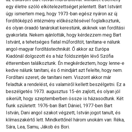
egy életre szóló elkötelezettséget jelentett. Bart Istvánt
úgy ismertem meg, hogy 1973-ban egész nyáron az új
fordítóképző intézmény előkészítésével foglalkoztunk,
és olyan óraadó tanárokat kerestünk, akiknek van fordítási
gyakorlata. Nekem ajánlották, hogy kérdezzem meg Bart
Istvánt, a tehetséges fiatal műfordítót, tanítana-e nálunk
angol-magyar fordítástechnikát. Ő akkor az Európa
Kiadónál dolgozott és a ház földszintjén lévő Szófia
étteremben találkoztunk. Én megkérdeztem, hogy lenne-e
kedve nálunk tanítani, és ő mindjárt azt felelte, hogy nem.
Fordítani szeret, de tanítani nem. Viszont akkor már
feladtuk a rendelést, és valamiről kellett beszélgetni. Ez a
beszélgetés 1973. augusztus 15-én zajlott, és olyan jól
sikerült, hogy szeptemberben össze is házasodtunk. Két
fiunk született: 1976-ban Bart Dániel, 1977-ben Bart
István, Dani angol szakot végzett, István jogot tanult, és
klímaszakértő lett. Mindkettőnél három unokám van: Réka,
Sára, Lea, Samu, Jákob és Bori.