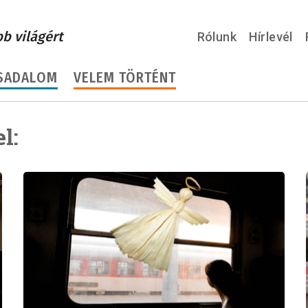
bb világért
Rólunk
Hírlevél
SADALOM
VELEM TÖRTÉNT
l: