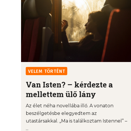
VELEM TÖRTÉNT
Van Isten? – kérdezte a
mellettem ülő lány
Az élet néha novellába illő. A vonaton
beszélgetésbe elegyedtem az
utastársakkal. „Ma is találkoztam Istennel” –
...