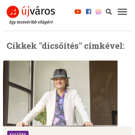
Egy testvéribb világért
Cikkek "dicsőítés" címkével:
KULTÚRA