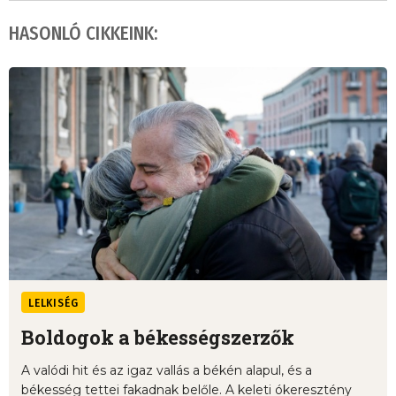
HASONLÓ CIKKEINK:
LELKISÉG
Boldogok a békességszerzők
A valódi hit és az igaz vallás a békén alapul, és a
békesség tettei fakadnak belőle. A keleti ókeresztény