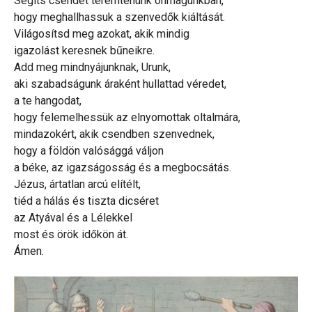
Segíts csendet teremtenünk önmagunkban,
hogy meghallhassuk a szenvedők kiáltását.
Világosítsd meg azokat, akik mindig
igazolást keresnek bűneikre.
Add meg mindnyájunknak, Urunk,
aki szabadságunk áraként hullattad véredet,
a te hangodat,
hogy felemelhessük az elnyomottak oltalmára,
mindazokért, akik csendben szenvednek,
hogy a földön valósággá váljon
a béke, az igazságosság és a megbocsátás.
Jézus, ártatlan arcú elítélt,
tiéd a hálás és tiszta dicséret
az Atyával és a Lélekkel
most és örök időkön át.
Ámen.