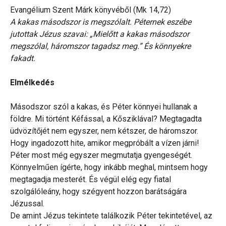
Evangélium Szent Márk könyvéből (Mk 14,72)
A kakas másodszor is megszólalt. Péternek eszébe
jutottak Jézus szavai: „Mielőtt a kakas másodszor
megszólal, háromszor tagadsz meg.” És könnyekre
fakadt.
Elmélkedés
Másodszor szól a kakas, és Péter könnyei hullanak a
földre. Mi történt Kéfással, a Kősziklával? Megtagadta
üdvözítőjét nem egyszer, nem kétszer, de háromszor.
Hogy ingadozott hite, amikor megpróbált a vízen járni!
Péter most még egyszer megmutatja gyengeségét.
Könnyelműen ígérte, hogy inkább meghal, mintsem hogy
megtagadja mesterét. És végül elég egy fiatal
szolgálóleány, hogy szégyent hozzon barátságára
Jézussal.
De amint Jézus tekintete találkozik Péter tekintetével, az