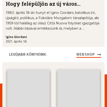
Hogy felépüljön az új város...
1980. április 18-án hunyt el Igino Giordani, katolikus író,
újságíró, politikus, a Fokoláre Mozgalom társalapítója, aki
1959-től haláláig az olasz Città Nuova folyóirat igazgatója
volt. Alábbi írásával emlékezünk rá, melyben a ...
Igino Giordani
2021. április 18.
LEGÚJABB KÖNYVEINK:
WEBSHOP