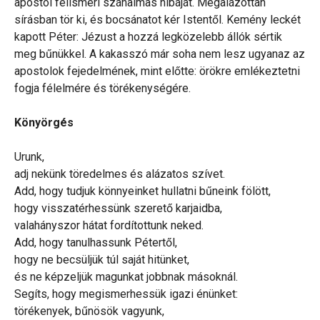
apostol felismeri szánalmas hibáját. Megalázottan
sírásban tör ki, és bocsánatot kér Istentől. Kemény leckét
kapott Péter: Jézust a hozzá legközelebb állók sértik
meg bűnükkel. A kakasszó már soha nem lesz ugyanaz az
apostolok fejedelmének, mint előtte: örökre emlékeztetni
fogja félelmére és törékenységére.
Könyörgés
Urunk,
adj nekünk töredelmes és alázatos szívet.
Add, hogy tudjuk könnyeinket hullatni bűneink fölött,
hogy visszatérhessünk szerető karjaidba,
valahányszor hátat fordítottunk neked.
Add, hogy tanulhassunk Pétertől,
hogy ne becsüljük túl saját hitünket,
és ne képzeljük magunkat jobbnak másoknál.
Segíts, hogy megismerhessük igazi énünket:
törékenyek, bűnösök vagyunk,