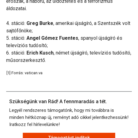
erőszak, a háború, az üldöztetés és a terrorizmus
áldozatai.
4. stáció:
Greg Burke
, amerikai újságíró, a Szentszék volt
sajtófőnöke;
5. stáció:
Angel Gómez Fuentes
, spanyol újságíró és
televíziós tudósító;
6. stáció:
Erich Kusch
, német újságíró, televíziós tudósító,
műsorszerkesztő.
[1] Forrás: vatican.va
Szükségünk van Rád! A fennmaradás a tét.
Legyél rendszeres támogatónk, hogy mi továbbra is
minden hétköznap új, reményt adó cikkel jelentkezhessünk!
Iratkozz fel hírlevelünkre!
Támogatást indítok