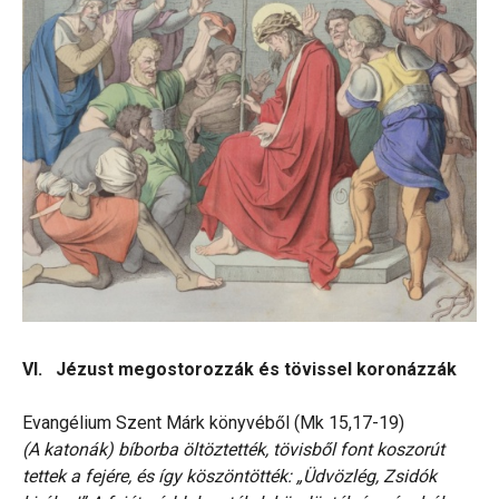
VI. Jézust megostorozzák és tövissel koronázzák
Evangélium Szent Márk könyvéből (Mk 15,17-19)
(A katonák) bíborba öltöztették, tövisből font koszorút
tettek a fejére, és így köszöntötték: „Üdvözlég, Zsidók