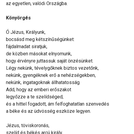
az egyetlen, valódi Országba.
Könyörgés
Ó Jézus, Királyunk,
bocsásd meg kétszínűségünket:
fájdalmadat siratjuk,
de közben másokat elnyomunk,
hogy érvényre juttassuk saját önzésünket.
Légy nekünk, tévelygőknek biztos vezetőnk,
nekünk, gyengéknek erő a nehézségekben,
nekünk, ingatagoknak állhatatosság.
Add, hogy az emberi erőszakot
legyőzze a te szelídséged;
és a hittel fogadott, ám felfoghatatlan szenvedés
a béke és az üdvösség eszköze legyen.
Jézus, töviskoronás,
szelíd és békés arcú király,