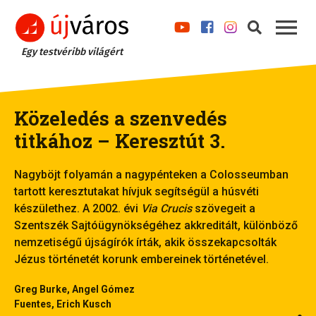
Egy testvéribb világért
Közeledés a szenvedés
titkához – Keresztút 3.
Nagyböjt folyamán a nagypénteken a Colosseumban
tartott keresztutakat hívjuk segítségül a húsvéti
készülethez. A 2002. évi
Via Crucis
szövegeit a
Szentszék Sajtóügynökségéhez akkreditált, különböző
nemzetiségű újságírók írták, akik összekapcsolták
Jézus történetét korunk embereinek történetével.
Greg Burke, Angel Gómez
Fuentes, Erich Kusch