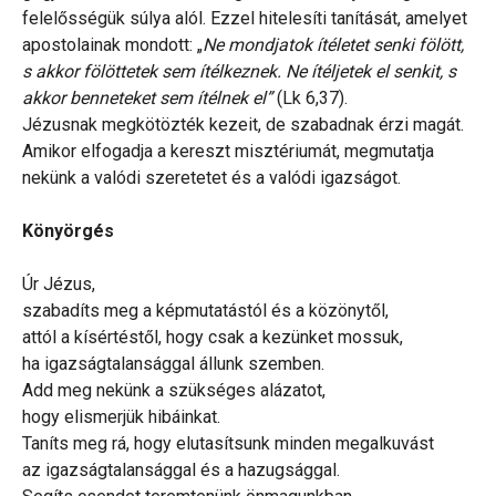
felelősségük súlya alól. Ezzel hitelesíti tanítását, amelyet
apostolainak mondott: „
Ne mondjatok ítéletet senki fölött,
s akkor fölöttetek sem ítélkeznek. Ne ítéljetek el senkit, s
akkor benneteket sem ítélnek el”
(Lk 6,37).
Jézusnak megkötözték kezeit, de szabadnak érzi magát.
Amikor elfogadja a kereszt misztériumát, megmutatja
nekünk a valódi szeretetet és a valódi igazságot.
Könyörgés
Úr Jézus,
szabadíts meg a képmutatástól és a közönytől,
attól a kísértéstől, hogy csak a kezünket mossuk,
ha igazságtalansággal állunk szemben.
Add meg nekünk a szükséges alázatot,
hogy elismerjük hibáinkat.
Taníts meg rá, hogy elutasítsunk minden megalkuvást
az igazságtalansággal és a hazugsággal.