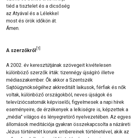
tiéd a tisztelet és a dicsőség
az Atyával és a Lélekkel
most és örök időkön át.
Ámen.
[1]
A szerzőkről
A 2002. év keresztútjának szövegeit kivételesen
különböző szerzők írták: tizennégy újságíró illetve
médiaszakember. Ők akkor a Szentszék
Sajtóügynökségéhez akkreditált laikusok, férfiak és nők
voltak, különböző országokból, neves újságok és
televíziócsatornák képviselői, figyelmesek a napi hírek
eseményeire, de érzékenyek a lelkiségre is, képzettek a
„média” világos és lényegretörő nyelvezetében. Az egyes
állomások meditációja gyakran összekapcsolta a názáreti
Jézus történetét korunk embereinek történetével, akik az