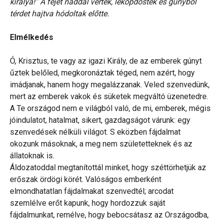
királya!” A fejét náddal verték, leköpdösték és gúnyból
térdet hajtva hódoltak előtte.
Elmélkedés
Ó, Krisztus, te vagy az igazi Király, de az emberek gúnyt
űztek belőled, megkoronáztak téged, nem azért, hogy
imádjanak, hanem hogy megalázzanak. Veled szenvedünk,
mert az emberek vakok és süketek megváltó üzenetedre.
A Te országod nem e világból való, de mi, emberek, mégis
jóindulatot, hatalmat, sikert, gazdagságot várunk: egy
szenvedések nélküli világot. S eközben fájdalmat
okozunk másoknak, a meg nem születetteknek és az
állatoknak is.
Áldozatoddal megtanítottál minket, hogy széttörhetjük az
erőszak ördögi körét. Valóságos emberként
elmondhatatlan fájdalmakat szenvedtél; arcodat
szemlélve erőt kapunk, hogy hordozzuk saját
fájdalmunkat, remélve, hogy bebocsátasz az Országodba,