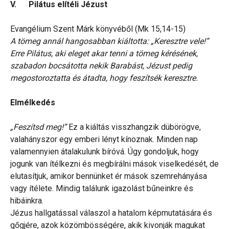
V. Pilátus elítéli Jézust
Evangélium Szent Márk könyvéből (Mk 15,14-15)
A tömeg annál hangosabban kiáltotta: „Keresztre vele!”
Erre Pilátus, aki eleget akar tenni a tömeg kérésének,
szabadon bocsátotta nekik Barabást, Jézust pedig
megostoroztatta és átadta, hogy feszítsék keresztre.
Elmélkedés
„Feszítsd meg!”
Ez a kiáltás visszhangzik dübörögve,
valahányszor egy emberi lényt kínoznak. Minden nap
valamennyien átalakulunk bíróvá. Úgy gondoljuk, hogy
jogunk van ítélkezni és megbírálni mások viselkedését, de
elutasítjuk, amikor bennünket ér mások szemrehányása
vagy ítélete. Mindig találunk igazolást bűneinkre és
hibáinkra.
Jézus hallgatással válaszol a hatalom képmutatására és
gőgjére, azok közömbösségére, akik kivonják magukat