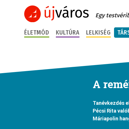
Egy testvéri
ÉLETMÓD
KULTÚRA
LELKISÉG
TÁR
A remé
Tanévkezdés elő
Pécsi Rita val
Máriapolin hang