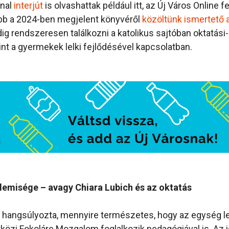
nnal
interjút
is olvashattak például itt, az Új Város Online fe
óbb a 2024-ben megjelent könyvéről
közöltünk ismertető a
dig rendszeresen találkozni a katolikus sajtóban oktatási
nt a gyermekek lelki fejlődésével kapcsolatban.
llemisége – avagy Chiara Lubich és az oktatás
n hangsúlyozta, mennyire természetes, hogy az egység l
közi Fokoláre Mozgalom foglalkozik pedagógiával is. Az i