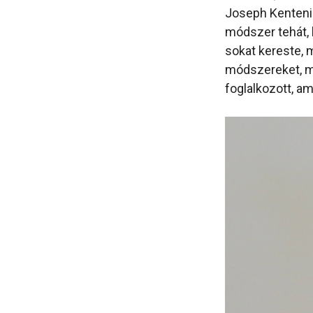
Joseph Kentenic
módszer tehát, 
sokat kereste, m
módszereket, míg
foglalkozott, a