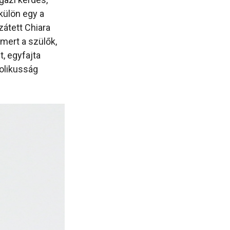
külön egy a
zátett Chiara
mert a szülők,
, egyfajta
tolikusság