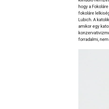
hogy a Fokoláre
fokoláre lelkis
Lubich. A katol
amikor egy kato
konzervativizmu
forradalmi, nem 