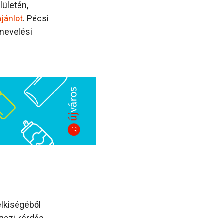
lületén,
jánlót
. Pécsi
-nevelési
elkiségéből
gazi kérdés,