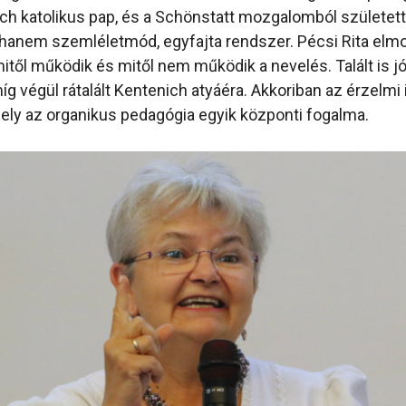
h katolikus pap, és a Schönstatt mozgalomból születet
hanem szemléletmód, egyfajta rendszer. Pécsi Rita elm
itől működik és mitől nem működik a nevelés. Talált is jó
 végül rátalált Kentenich atyáéra. Akkoriban az érzelmi i
mely az organikus pedagógia egyik központi fogalma.