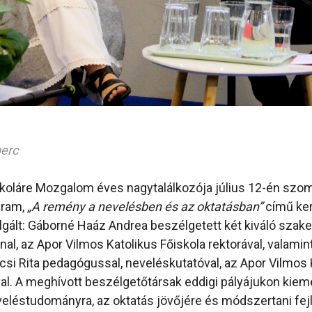
perc
Fokoláre Mozgalom éves nagytalálkozója július 12-én szo
gram,
„A remény a nevelésben és az oktatásban”
című ker
lgált: Gáborné Haáz Andrea beszélgetett két kiváló szake
nal, az Apor Vilmos Katolikus Főiskola rektorával, valamin
csi Rita pedagógussal, neveléskutatóval, az Apor Vilmos 
val. A meghívott beszélgetőtársak eddigi pályájukon kiem
eveléstudományra, az oktatás jövőjére és módszertani fej