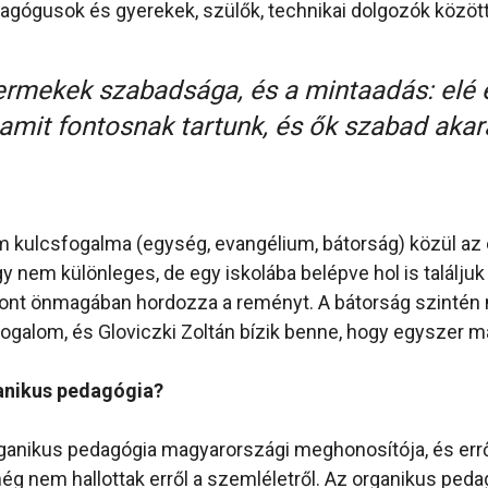
gógusok és gyerekek, szülők, technikai dolgozók között
rmekek szabadsága, és a mintaadás: elé é
amit fontosnak tartunk, és ők szabad akar
m kulcsfogalma (egység, evangélium, bátorság) közül az
gy nem különleges, de egy iskolába belépve hol is találju
zont önmagában hordozza a reményt. A bátorság szintén
ogalom, és Gloviczki Zoltán bízik benne, hogy egyszer m
ganikus pedagógia?
rganikus pedagógia magyarországi meghonosítója, és err
még nem hallottak erről a szemléletről. Az organikus peda