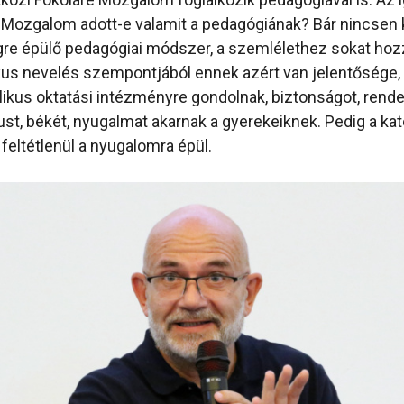
 Mozgalom adott-e valamit a pedagógiának? Bár nincsen 
égre épülő pedagógiai módszer, a szemlélethez sokat hoz
ikus nevelés szempontjából ennek azért van jelentősége, 
likus oktatási intézményre gondolnak, biztonságot, rendet
st, békét, nyugalmat akarnak a gyerekeiknek. Pedig a ka
feltétlenül a nyugalomra épül.