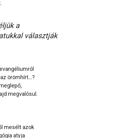
.
ljük a
atukkal választják
 evangéliumról
k az örömhírt…?
 meglepő,
ajd megvalósul.
ől mesélt azok
gógia atyja