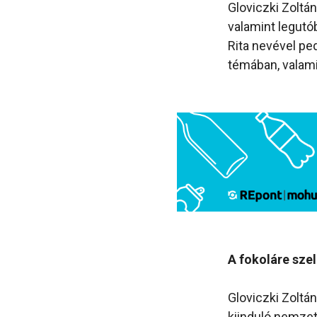
Gloviczki Zoltá
valamint legut
Rita nevével pe
témában, valami
A fokoláre sze
Gloviczki Zoltá
kiinduló nemzet