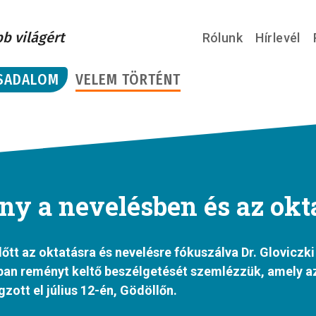
bb világért
Rólunk
Hírlevél
SADALOM
VELEM TÖRTÉNT
ny a nevelésben és az okt
tt az oktatásra és nevelésre fókuszálva Dr. Gloviczki 
óban reményt keltő beszélgetését szemlézzük, amely az
zott el július 12-én, Gödöllőn.