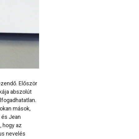
ezendő. Először
kája abszolút
lfogadhatatlan.
 sokan mások,
a és Jean
z, hogy az
kus nevelés