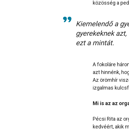
közösség a peda
Kiemelendő a gye
gyerekeknek azt, 
ezt a mintát.
A fokoláre háro
azt hinnénk, ho
Az örömhír vis
izgalmas kulcsf
Mi is az az or
Pécsi Rita az o
kedvéért, akik 