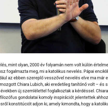
elés, mint olyan, 2000 év folyamán nem volt külön értelm
usz fogalmazta meg, mi a katolikus nevelés. Pápai encikli
ldául az ebben szereplő vesszővel nevelés elve ma már e
mozgott Chiara Lubich, aki eredetileg tanítónő volt – és
 években új szemlélettel foglalkoztak a kérdéssel. Chiar
 filozófus gondolatai komoly inspirációt jelentettek ahho
sről konstitúciót adjon ki, amely kimondta, hogy a katoli