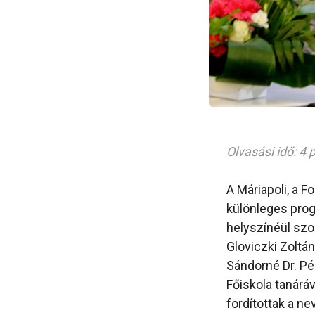
Olvasási idő: 4 
A Máriapoli, a 
különleges pro
helyszínéül szo
Gloviczki Zoltán
Sándorné Dr. Pé
Főiskola tanárá
fordítottak a n