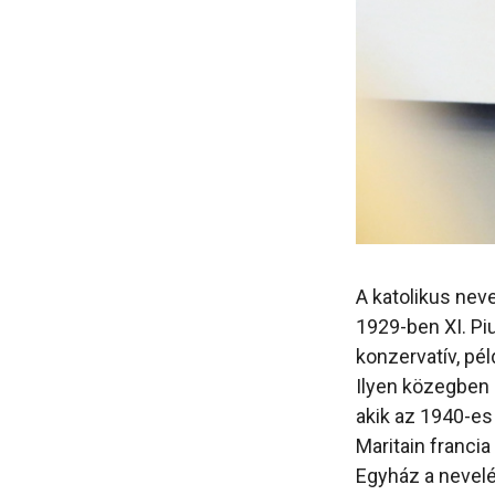
A katolikus nev
1929-ben XI. Pi
konzervatív, pé
Ilyen közegben 
akik az 1940-es
Maritain francia
Egyház a nevelé