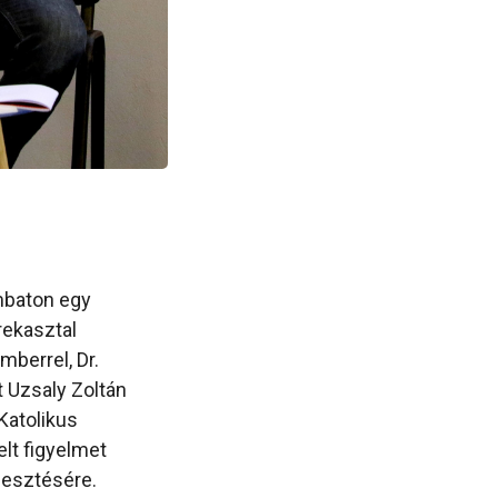
mbaton egy
ekasztal
mberrel, Dr.
t Uzsaly Zoltán
Katolikus
elt figyelmet
lesztésére.