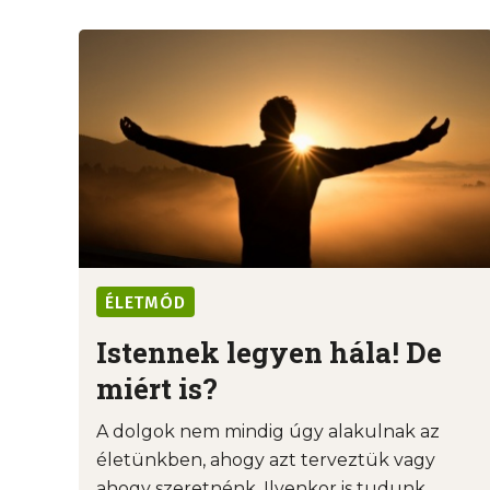
ÉLETMÓD
Istennek legyen hála! De
miért is?
A dolgok nem mindig úgy alakulnak az
életünkben, ahogy azt terveztük vagy
ahogy szeretnénk. Ilyenkor is tudunk ...