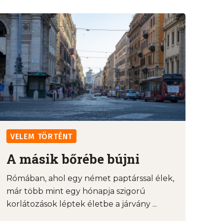
VELEM TÖRTÉNT
A másik bőrébe bújni
Rómában, ahol egy német paptárssal élek,
már több mint egy hónapja szigorú
korlátozások léptek életbe a járvány ...