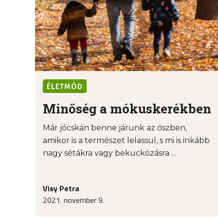
ÉLETMÓD
Minőség a mókuskerékben
Már jócskán benne járunk az őszben,
amikor is a természet lelassul, s mi is inkább
nagy sétákra vagy bekuckózásra ...
Visy Petra
2021. november 9.