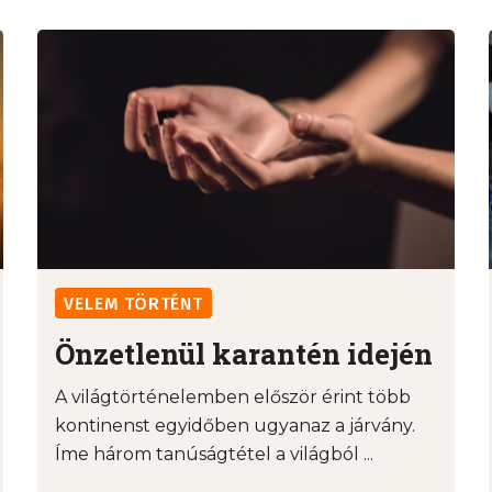
VELEM TÖRTÉNT
Önzetlenül karantén idején
A világtörténelemben először érint több
kontinenst egyidőben ugyanaz a járvány.
Íme három tanúságtétel a világból ...