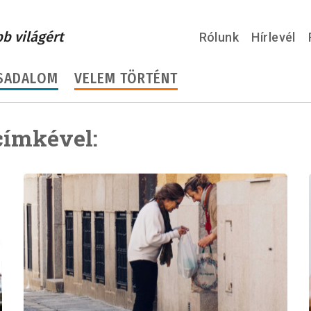
bb világért
Rólunk
Hírlevél
SADALOM
VELEM TÖRTÉNT
címkével: