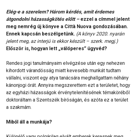
Elég-e a szerelem? Három kérdés, amit érdemes
átgondolni házasságkötés előtt –
ezzel a címmel jelent
meg nemrég új könyve a Città Nuova gondozásában.
Ennek kapcsán beszélgetünk.
(A könyv 2020. nyarán
jelent meg, az interjú is ekkor készült – szerk. megj.)
Először is, hogyan lett „válóperes” ügyvéd?
Rendes jogi tanulmányaim elvégzése után egy nehezen
kihordott várandósság miatt kevesebb munkát tudtam
vállalni, viszont egy atya tanácsára meghallgattam néhány
kánonjogi órát. Annyira megszerettem ezt a területet, hogy
az egyházi házasságok érvénytelenítésének témaköréből
doktoráltam a Szentszék bíróságán, és azóta ez a terület
a szakmám.
Miből áll a munkája?
.
Különélő vagy polgárilag elvált emberek keresnek meg,