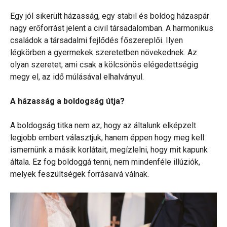
Egy jól sikerült házasság, egy stabil és boldog házaspár
nagy erőforrást jelent a civil társadalomban. A harmonikus
családok a társadalmi fejlődés főszereplői. Ilyen
légkörben a gyermekek szeretetben növekednek. Az
olyan szeretet, ami csak a kölcsönös elégedettségig
megy el, az idő múlásával elhalványul.
A házasság a boldogság útja?
A boldogság titka nem az, hogy az általunk elképzelt
legjobb embert választjuk, hanem éppen hogy meg kell
ismernünk a másik korlátait, megízlelni, hogy mit kapunk
általa. Ez fog boldoggá tenni, nem mindenféle illúziók,
melyek feszültségek forrásaivá válnak.