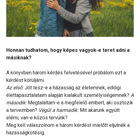
Honnan tudhatom, hogy képes vagyok-e teret adni a
másiknak?
A könyvben három kérdés felvetésével próbálom ezt a
kérdést körüljárni.
Az első:
Jót tesz-e a házasság az életemnek, eddigi
élettapasztalataim alapján kialakult személyiségemnek?
A
második:
Megtaláltam-e a megfelelő embert, aki osztozik
a terveimben?
Végül a harmadik:
Mit akarunk együtt
elérni, van-e közös tervünk?
Meg kell válaszolnom e három kérdést mielőtt eljutnék a
házasságkötésig.