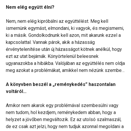
Nem elég együtt élni?
Nem, nem elég kipróbálni az együttélést. Meg kell
ismernünk egymást, elmondani, ki vagyok, és megismerni,
ki a másik. Gondolkodnunk kell azon, mit akarunk ezzel a
kapcsolattal. Vannak párok, akik a házasság
érvénytelenítése után új házasságot kötnek anélkül, hogy
ezt az utat bejárnák. Könyörtelenül beleesnek
ugyanazokba a hibákba. Valójában az együttélés nem oldja
meg azokat a problémákat, amikkel nem nézünk szembe…
A könyvben beszél a „reménykedés” haszontalan
voltáról…
Amikor nem akarok egy problémával szembesülni vagy
nem tudom, hol kezdjem, reménykedem abban, hogy a
helyzet a jövőben megváltozik. Ez az utolsó szalmaszál,
de ez csak azt jelzi, hogy nem tudjuk azonnal megoldani a