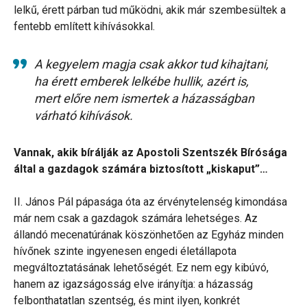
lelkű, érett párban tud működni, akik már szembesültek a
fentebb említett kihívásokkal.
A kegyelem magja csak akkor tud kihajtani,
ha érett emberek lelkébe hullik, azért is,
mert előre nem ismertek a házasságban
várható kihívások.
Vannak, akik bírálják az Apostoli Szentszék Bírósága
által a gazdagok számára biztosított „kiskaput”…
II. János Pál pápasága óta az érvénytelenség kimondása
már nem csak a gazdagok számára lehetséges. Az
állandó mecenatúrának köszönhetően az Egyház minden
hívőnek szinte ingyenesen engedi életállapota
megváltoztatásának lehetőségét. Ez nem egy kibúvó,
hanem az igazságosság elve irányítja: a házasság
felbonthatatlan szentség, és mint ilyen, konkrét