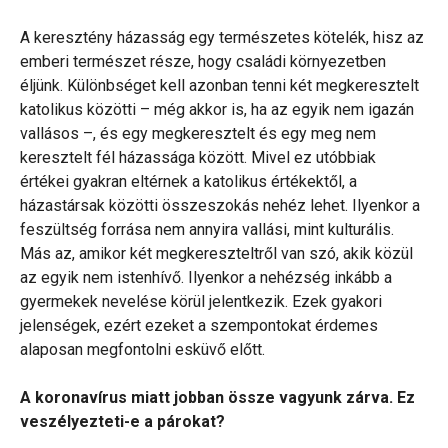
A keresztény házasság egy természetes kötelék, hisz az
emberi természet része, hogy családi környezetben
éljünk. Különbséget kell azonban tenni két megkeresztelt
katolikus közötti – még akkor is, ha az egyik nem igazán
vallásos –, és egy megkeresztelt és egy meg nem
keresztelt fél házassága között. Mivel ez utóbbiak
értékei gyakran eltérnek a katolikus értékektől, a
házastársak közötti összeszokás nehéz lehet. Ilyenkor a
feszültség forrása nem annyira vallási, mint kulturális.
Más az, amikor két megkereszteltről van szó, akik közül
az egyik nem istenhívő. Ilyenkor a nehézség inkább a
gyermekek nevelése körül jelentkezik. Ezek gyakori
jelenségek, ezért ezeket a szempontokat érdemes
alaposan megfontolni esküvő előtt.
A koronavírus miatt jobban össze vagyunk zárva. Ez
veszélyezteti-e a párokat?