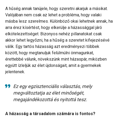
A hűség annak tanújele, hogy szeretni akarjuk a másikat.
Valójában nem csak az lehet a probléma, hogy valaki
másba lesz szerelmes. Különböző okai lehetnek annak, ha
arra érez kísértést, hogy elkerülje a házassággal járó
elkötelezettséget. Bizonyos nehéz pillanatokat csak
akkor lehet legyőzni, ha a hűség a szeretet kifejezésévé
válik. Egy tartós házasság azt eredményezi többek
között, hogy megtanuljuk felülmúlni önmagunkat,
érettebbé válunk, növekszünk mint házaspár, miközben
együtt ízleljük az élet újdonságait, amit a gyermekek
jelentenek.
Ez egy egzisztenciális választás, mely
megváltoztatja az élet minőségét,
megajándékozottá és nyitottá tesz.
A házasság a társadalom számára is fontos?