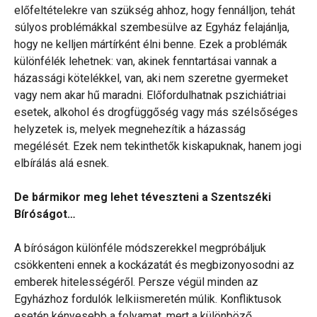
előfeltételekre van szükség ahhoz, hogy fennálljon, tehát
súlyos problémákkal szembesülve az Egyház felajánlja,
hogy ne kelljen mártírként élni benne. Ezek a problémák
különfélék lehetnek: van, akinek fenntartásai vannak a
házassági kötelékkel, van, aki nem szeretne gyermeket
vagy nem akar hű maradni. Előfordulhatnak pszichiátriai
esetek, alkohol és drogfüggőség vagy más szélsőséges
helyzetek is, melyek megnehezítik a házasság
megélését. Ezek nem tekinthetők kiskapuknak, hanem jogi
elbírálás alá esnek.
De bármikor meg lehet téveszteni a Szentszéki
Bíróságot…
A bíróságon különféle módszerekkel megpróbáljuk
csökkenteni ennek a kockázatát és megbizonyosodni az
emberek hitelességéről. Persze végül minden az
Egyházhoz fordulók lelkiismeretén múlik. Konfliktusok
esetén kényesebb a folyamat, mert a különböző,