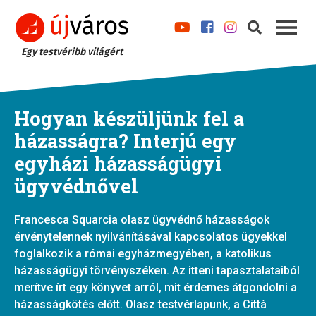
Egy testvéribb világért
Hogyan készüljünk fel a
házasságra? Interjú egy
egyházi házasságügyi
ügyvédnővel
Francesca Squarcia olasz ügyvédnő házasságok
érvénytelennek nyilvánításával kapcsolatos ügyekkel
foglalkozik a római egyházmegyében, a katolikus
házasságügyi törvényszéken. Az itteni tapasztalataiból
merítve írt egy könyvet arról, mit érdemes átgondolni a
házasságkötés előtt. Olasz testvérlapunk, a Città