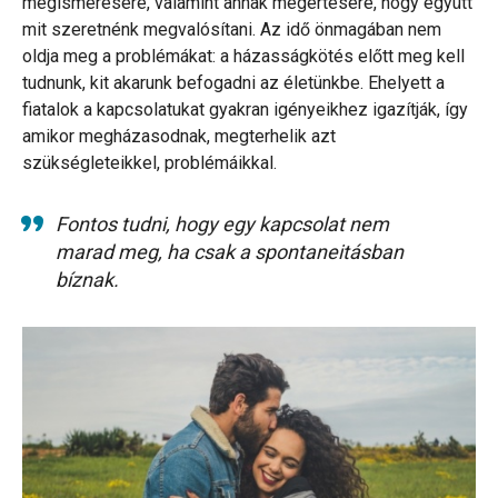
megismerésére, valamint annak megértésére, hogy együtt
mit szeretnénk megvalósítani. Az idő önmagában nem
oldja meg a problémákat: a házasságkötés előtt meg kell
tudnunk, kit akarunk befogadni az életünkbe. Ehelyett a
fiatalok a kapcsolatukat gyakran igényeikhez igazítják, így
amikor megházasodnak, megterhelik azt
szükségleteikkel, problémáikkal.
Fontos tudni, hogy egy kapcsolat nem
marad meg, ha csak a spontaneitásban
bíznak.