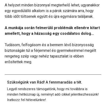
A helyzet minden bizonnyal megterhelő lehet, ugyanakkor
egy egyedülálló alkalom is a párok számára arra, hogy
több időt töltsenek együtt és újra egymásra találjanak.
A munkája során felmerülő problémák ellenére kitart
amellett, hogy a házasság egy csodálatos dolog…
Tudásom, felfogásom és a bennem lévő bizonyosság
biztonságán túl a férjemmel és gyermekeimmel megélt
rengeteg szép vagy nehéz tapasztalat is ebben
erősítettek meg.
Szükségünk van Rád! A fennmaradás a tét.
Legyél rendszeres támogatónk, hogy mi továbbra is
minden hétköznap új, reményt adó cikkel jelentkezhessünk!
Iratkozz fel hírlevelünkre!