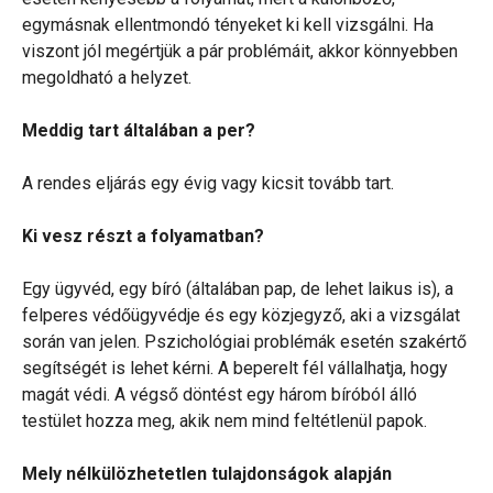
egymásnak ellentmondó tényeket ki kell vizsgálni. Ha
viszont jól megértjük a pár problémáit, akkor könnyebben
megoldható a helyzet.
Meddig tart általában a per?
A rendes eljárás egy évig vagy kicsit tovább tart.
Ki vesz részt a folyamatban?
Egy ügyvéd, egy bíró (általában pap, de lehet laikus is), a
felperes védőügyvédje és egy közjegyző, aki a vizsgálat
során van jelen. Pszichológiai problémák esetén szakértő
segítségét is lehet kérni. A beperelt fél vállalhatja, hogy
magát védi. A végső döntést egy három bíróból álló
testület hozza meg, akik nem mind feltétlenül papok.
Mely nélkülözhetetlen tulajdonságok alapján