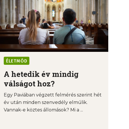
ÉLETMÓD
A hetedik év mindig
válságot hoz?
Egy Paviában végzett felmérés szerint hét
év után minden szenvedély elmúlik.
Vannak-e köztes állomások? Mi a ...