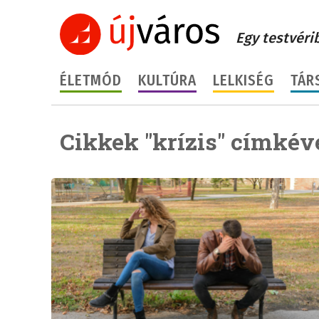
Egy testvéri
ÉLETMÓD
KULTÚRA
LELKISÉG
TÁR
Cikkek "krízis" címkéve