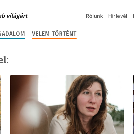
bb világért
Rólunk
Hírlevél
SADALOM
VELEM TÖRTÉNT
l: