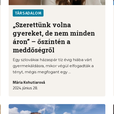
TÁRSADALOM
„Szerettünk volna
gyereket, de nem minden
áron” – őszintén a
meddőségről
Egy szlovákiai házaspár tíz évig hiába várt
gyermekáldásra, mikor végül elfogadták a
tényt, mégis megfogant egy ...
Mária Kohutiarová
2024. június 28.