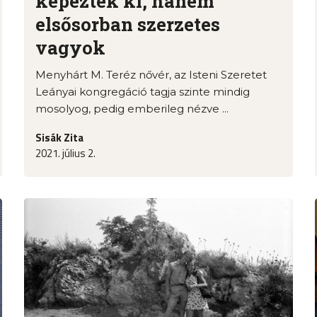
képeztek ki, hanem
elsősorban szerzetes
vagyok
Menyhárt M. Teréz nővér, az Isteni Szeretet
Leányai kongregáció tagja szinte mindig
mosolyog, pedig emberileg nézve ...
Sisák Zita
2021. július 2.