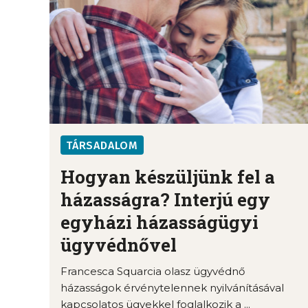
TÁRSADALOM
Hogyan készüljünk fel a
házasságra? Interjú egy
egyházi házasságügyi
ügyvédnővel
Francesca Squarcia olasz ügyvédnő
házasságok érvénytelennek nyilvánításával
kapcsolatos ügyekkel foglalkozik a ...