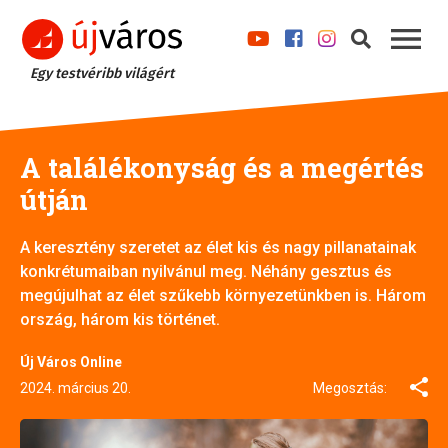
Egy testvéribb világért
A találékonyság és a megértés
útján
A keresztény szeretet az élet kis és nagy pillanatainak
konkrétumaiban nyilvánul meg. Néhány gesztus és
megújulhat az élet szűkebb környezetünkben is. Három
ország, három kis történet.
Új Város Online
2024. március 20.
Megosztás: