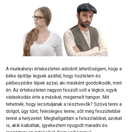
A munkahelyi értekezleten adódott lehetőségem, hogy a
béke építője legyek azáltal, hogy tisztelem és
párbeszédre lépek azzal, aki másként gondolkodik, mint
én. Az értekezleten nagyon feszült volt a légkör, egyik
vádaskodás érte a másikat, megemelt hangon. Mit
tehetnék, hogy lecsituljanak a résztvevők? Szóvá tenni a
dolgot, úgy tűnt, felesleges lenne, sőt még feszültebbé
tenné a helyzetet. Meghallgattam a felszólalókat, azokat
is, akik kiabáltak, igyekeztem nyugodt maradni és