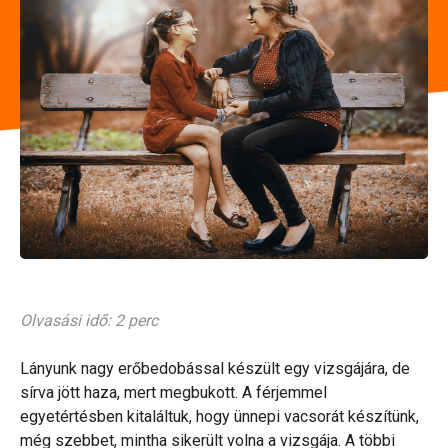
Olvasási idő: 2 perc
Lányunk nagy erőbedobással készült egy vizsgájára, de
sírva jött haza, mert megbukott. A férjemmel
egyetértésben kitaláltuk, hogy ünnepi vacsorát készítünk,
még szebbet, mintha sikerült volna a vizsgája. A többi