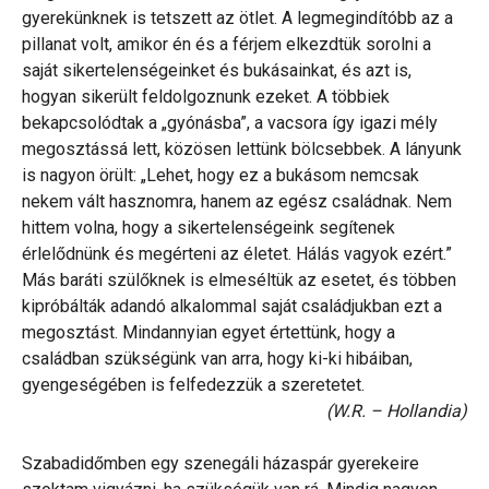
gyerekünknek is tetszett az ötlet. A legmegindítóbb az a
pillanat volt, amikor én és a férjem elkezdtük sorolni a
saját sikertelenségeinket és bukásainkat, és azt is,
hogyan sikerült feldolgoznunk ezeket. A többiek
bekapcsolódtak a „gyónásba”, a vacsora így igazi mély
megosztássá lett, közösen lettünk bölcsebbek. A lányunk
is nagyon örült: „Lehet, hogy ez a bukásom nemcsak
nekem vált hasznomra, hanem az egész családnak. Nem
hittem volna, hogy a sikertelenségeink segítenek
érlelődnünk és megérteni az életet. Hálás vagyok ezért.”
Más baráti szülőknek is elmeséltük az esetet, és többen
kipróbálták adandó alkalommal saját családjukban ezt a
megosztást. Mindannyian egyet értettünk, hogy a
családban szükségünk van arra, hogy ki-ki hibáiban,
gyengeségében is felfedezzük a szeretetet.
(W.R. – Hollandia)
Szabadidőmben egy szenegáli házaspár gyerekeire