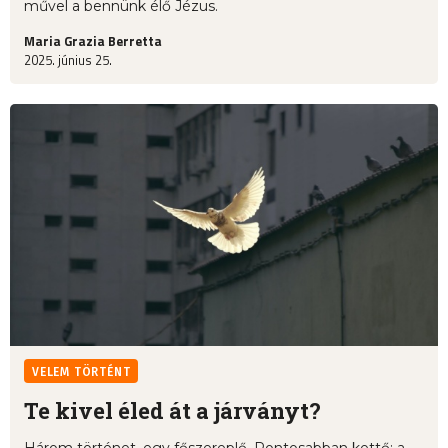
művel a bennünk élő Jézus.
Maria Grazia Berretta
2025. június 25.
VELEM TÖRTÉNT
Te kivel éled át a járványt?
Három történet, egy főszereplő. Pontosabban kettő: a