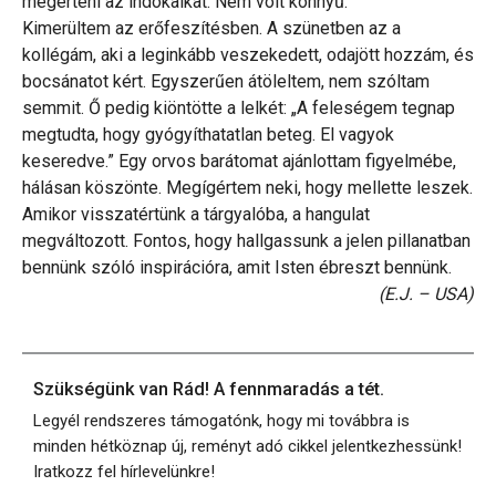
megérteni az indokaikat. Nem volt könnyű.
Kimerültem az erőfeszítésben. A szünetben az a
kollégám, aki a leginkább veszekedett, odajött hozzám, és
bocsánatot kért. Egyszerűen átöleltem, nem szóltam
semmit. Ő pedig kiöntötte a lelkét: „A feleségem tegnap
megtudta, hogy gyógyíthatatlan beteg. El vagyok
keseredve.” Egy orvos barátomat ajánlottam figyelmébe,
hálásan köszönte. Megígértem neki, hogy mellette leszek.
Amikor visszatértünk a tárgyalóba, a hangulat
megváltozott. Fontos, hogy hallgassunk a jelen pillanatban
bennünk szóló inspirációra, amit Isten ébreszt bennünk.
(E.J. – USA)
Szükségünk van Rád! A fennmaradás a tét.
Legyél rendszeres támogatónk, hogy mi továbbra is
minden hétköznap új, reményt adó cikkel jelentkezhessünk!
Iratkozz fel hírlevelünkre!