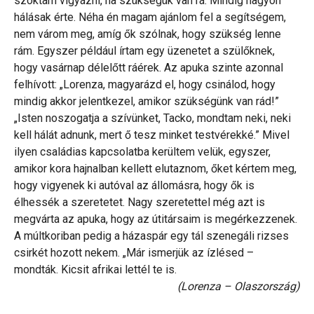
szoktam vigyázni, ha szükségük van rá. Mindig nagyon
hálásak érte. Néha én magam ajánlom fel a segítségem,
nem várom meg, amíg ők szólnak, hogy szükség lenne
rám. Egyszer például írtam egy üzenetet a szülőknek,
hogy vasárnap délelőtt ráérek. Az apuka szinte azonnal
felhívott: „Lorenza, magyarázd el, hogy csinálod, hogy
mindig akkor jelentkezel, amikor szükségünk van rád!”
„Isten noszogatja a szívünket, Tacko, mondtam neki, neki
kell hálát adnunk, mert ő tesz minket testvérekké.” Mivel
ilyen családias kapcsolatba kerültem velük, egyszer,
amikor kora hajnalban kellett elutaznom, őket kértem meg,
hogy vigyenek ki autóval az állomásra, hogy ők is
élhessék a szeretetet. Nagy szeretettel még azt is
megvárta az apuka, hogy az útitársaim is megérkezzenek.
A múltkoriban pedig a házaspár egy tál szenegáli rizses
csirkét hozott nekem. „Már ismerjük az ízlésed –
mondták. Kicsit afrikai lettél te is.
(Lorenza – Olaszország)