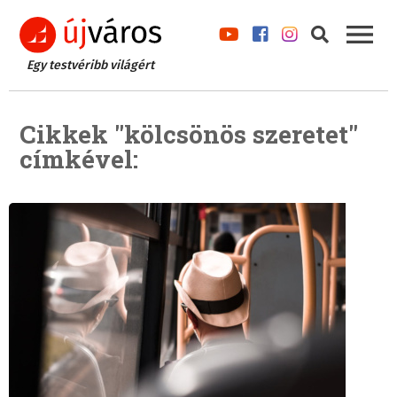
Egy testvéribb világért
Cikkek "kölcsönös szeretet"
címkével: