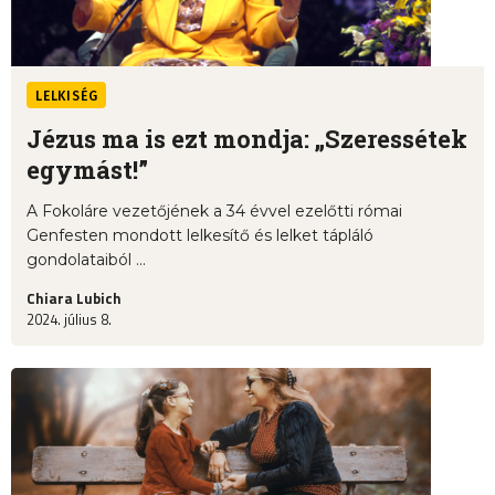
LELKISÉG
Jézus ma is ezt mondja: „Szeressétek
egymást!”
A Fokoláre vezetőjének a 34 évvel ezelőtti római
Genfesten mondott lelkesítő és lelket tápláló
gondolataiból ...
Chiara Lubich
2024. július 8.