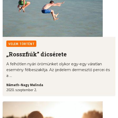
VELEM TÖRTÉNT
„Rosszfiúk” dicsérete
A felhőtlen nyári örömünket olykor egy-egy váratlan
esemény félbeszakítja. Az ijedelem dermesztő percei és
a ...
Németh-Nagy Melinda
2020. szeptember 2.