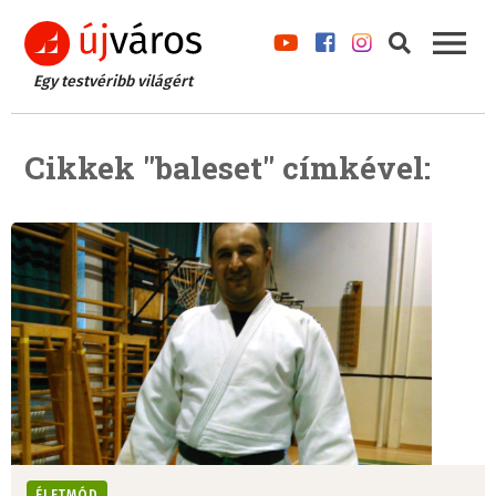
Egy testvéribb világért
Cikkek "baleset" címkével:
ÉLETMÓD