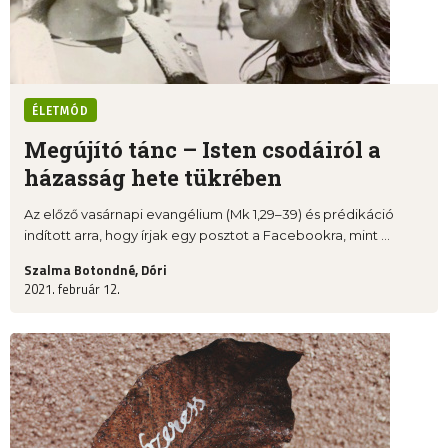
ÉLETMÓD
Megújító tánc – Isten csodáiról a
házasság hete tükrében
Az előző vasárnapi evangélium (Mk 1,29–39) és prédikáció
indított arra, hogy írjak egy posztot a Facebookra, mint ...
Szalma Botondné, Dóri
2021. február 12.