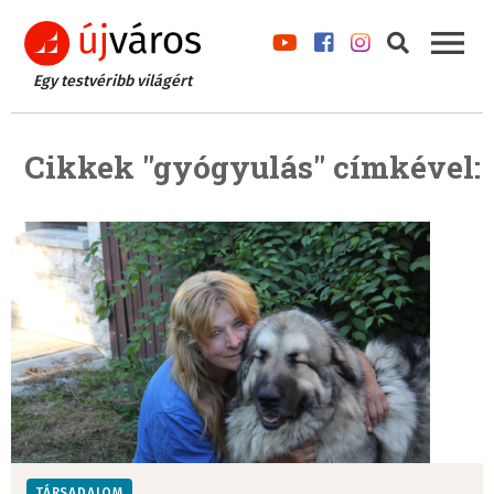
Egy testvéribb világért
Cikkek "gyógyulás" címkével:
TÁRSADALOM