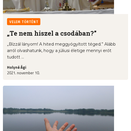
VELEM TÖRTÉNT
„Te nem hiszel a csodában?”
„Bízzál lányom! A hited meggyógyított téged.” Alább
arról olvashatunk, hogy a júliusi életige mennyi erőt
tudott ...
Holyné Ági
2021. november 10.