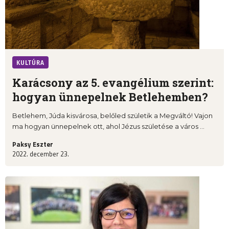
KULTÚRA
Karácsony az 5. evangélium szerint:
hogyan ünnepelnek Betlehemben?
Betlehem, Júda kisvárosa, belőled születik a Megváltó! Vajon
ma hogyan ünnepelnek ott, ahol Jézus születése a város ...
Paksy Eszter
2022. december 23.