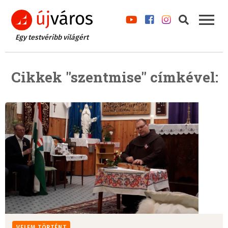
Egy testvéribb világért
Cikkek "szentmise" címkével:
VELEM TÖRTÉNT