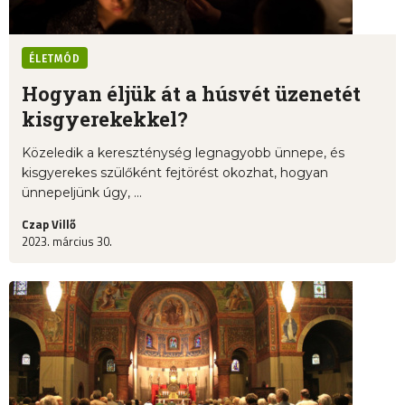
ÉLETMÓD
Hogyan éljük át a húsvét üzenetét
kisgyerekekkel?
Közeledik a kereszténység legnagyobb ünnepe, és
kisgyerekes szülőként fejtörést okozhat, hogyan
ünnepeljünk úgy, ...
Czap Villő
2023. március 30.