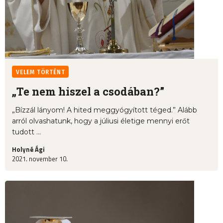
VELEM TÖRTÉNT
„Te nem hiszel a csodában?”
„Bízzál lányom! A hited meggyógyított téged.” Alább
arról olvashatunk, hogy a júliusi életige mennyi erőt
tudott ...
Holyné Ági
2021. november 10.