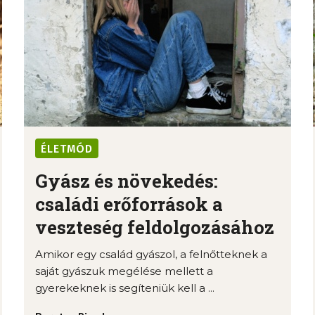
ÉLETMÓD
Gyász és növekedés:
családi erőforrások a
veszteség feldolgozásához
Amikor egy család gyászol, a felnőtteknek a
saját gyászuk megélése mellett a
gyerekeknek is segíteniük kell a ...