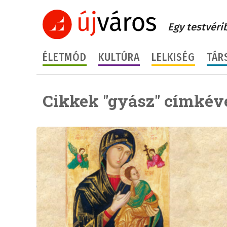
Egy testvéri
ÉLETMÓD
KULTÚRA
LELKISÉG
TÁR
Cikkek "gyász" címkéve