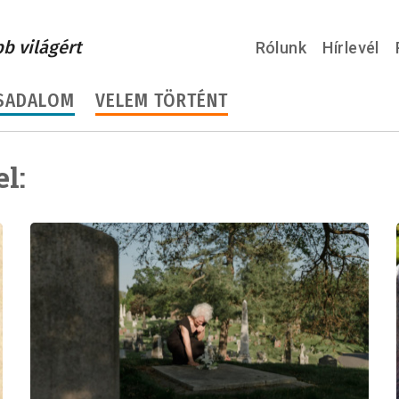
bb világért
Rólunk
Hírlevél
SADALOM
VELEM TÖRTÉNT
l: