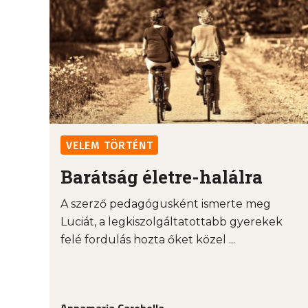
VELEM TÖRTÉNT
Barátság életre-halálra
A szerző pedagógusként ismerte meg
Luciát, a legkiszolgáltatottabb gyerekek
felé fordulás hozta őket közel ...
Annamaria Carobella