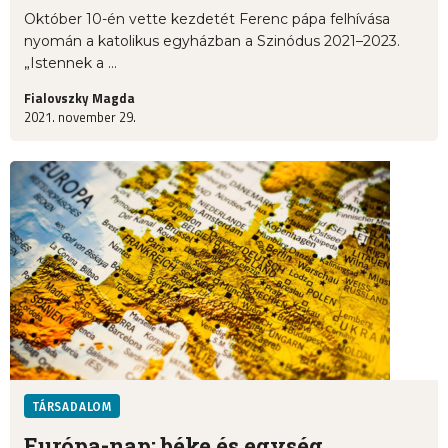
Október 10-én vette kezdetét Ferenc pápa felhívása
nyomán a katolikus egyházban a Szinódus 2021–2023.
„Istennek a ...
Fialovszky Magda
2021. november 29.
TÁRSADALOM
Európa-nap: béke és egység