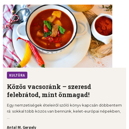
KULTÚRA
Közös vacsoránk – szeresd
felebrátod, mint önmagad!
Egy nemzetiségek ételeiről szóló könyv kapcsán döbbentem
rá: sokkal több közös van bennünk, kelet-európai népekben,
...
Antal M. Gergely