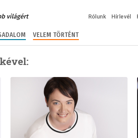
bb világért
Rólunk
Hírlevél
SADALOM
VELEM TÖRTÉNT
kével: