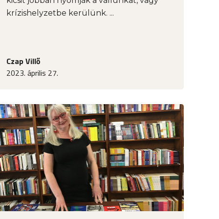
kicsit jobban nyomják a vállunkat, vagy
krízishelyzetbe kerülünk. ...
Czap Villő
2023. április 27.