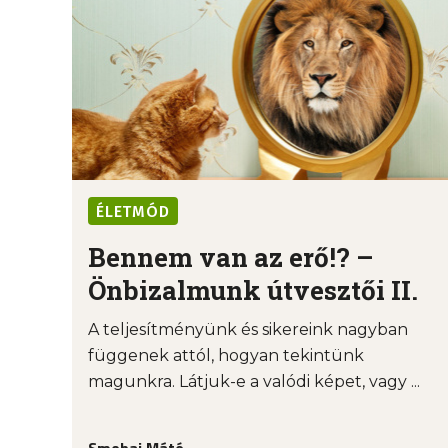
ÉLETMÓD
Bennem van az erő!? –
Önbizalmunk útvesztői II.
A teljesítményünk és sikereink nagyban
függenek attól, hogyan tekintünk
magunkra. Látjuk-e a valódi képet, vagy ...
Smohai Máté