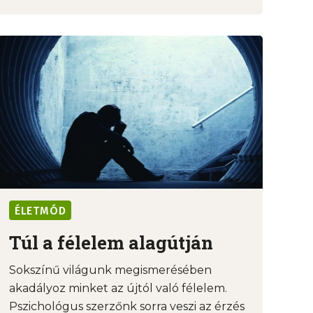
ÉLETMÓD
Túl a félelem alagútján
Sokszínű világunk megismerésében
akadályoz minket az újtól való félelem.
Pszichológus szerzőnk sorra veszi az érzés