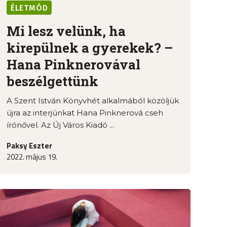
ÉLETMÓD
Mi lesz velünk, ha
kirepülnek a gyerekek? –
Hana Pinknerovával
beszélgettünk
A Szent István Könyvhét alkalmából közöljük
újra az interjúnkat Hana Pinknerová cseh
írónővel. Az Új Város Kiadó ...
Paksy Eszter
2022. május 19.