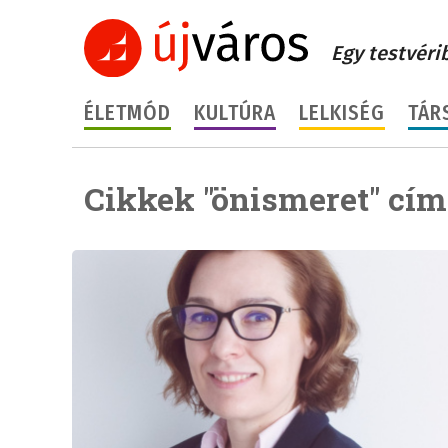
Egy testvéri
ÉLETMÓD
KULTÚRA
LELKISÉG
TÁR
Cikkek "önismeret" cím