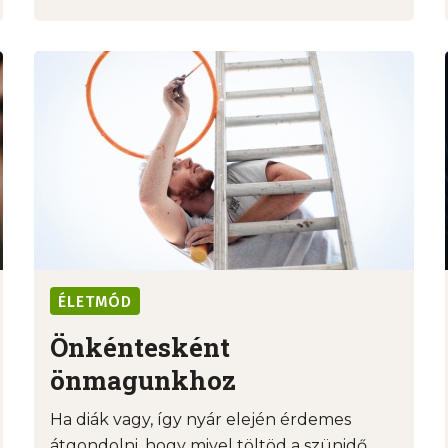
ÉLETMÓD
Önkéntesként
önmagunkhoz
Ha diák vagy, így nyár elején érdemes
átgondolni, hogy mivel töltöd a szünidő