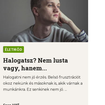
ÉLETMÓD
Halogatsz? Nem lusta
vagy, hanem...
Halogatni nem jó érzés. Belső frusztrációt
okoz nekünk és másoknak is, akik várnak a
munkánkra. Ez senkinek nem jó. ...
Czap Villő