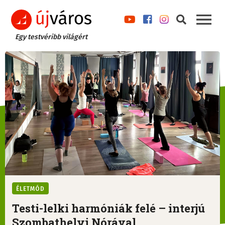
Egy testvéribb világért
ÉLETMÓD
Testi-lelki harmóniák felé – interjú
Szombathelyi Nórával