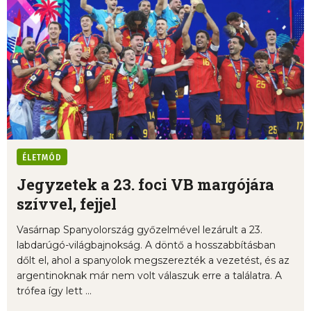
ÉLETMÓD
Jegyzetek a 23. foci VB margójára
szívvel, fejjel
Vasárnap Spanyolország győzelmével lezárult a 23.
labdarúgó-világbajnokság. A döntő a hosszabbításban
dőlt el, ahol a spanyolok megszerezték a vezetést, és az
argentinoknak már nem volt válaszuk erre a találatra. A
trófea így lett ...