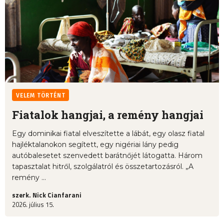
VELEM TÖRTÉNT
Fiatalok hangjai, a remény hangjai
Egy dominikai fiatal elveszítette a lábát, egy olasz fiatal
hajléktalanokon segített, egy nigériai lány pedig
autóbalesetet szenvedett barátnőjét látogatta. Három
tapasztalat hitről, szolgálatról és összetartozásról. „A
remény ...
szerk. Nick Cianfarani
2026. július 15.