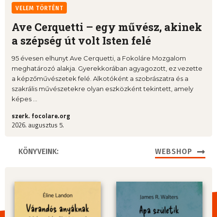
VELEM TÖRTÉNT
Ave Cerquetti – egy művész, akinek
a szépség út volt Isten felé
95 évesen elhunyt Ave Cerquetti, a Fokoláre Mozgalom
meghatározó alakja. Gyerekkorában agyagozott, ez vezette
a képzőművészetek felé. Alkotóként a szobrászatra és a
szakrális művészetekre olyan eszközként tekintett, amely
képes ...
szerk. focolare.org
2026. augusztus 5.
KÖNYVEINK:
WEBSHOP