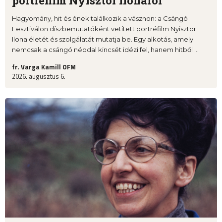
portréfilm Nyisztor Ilonáról
Hagyomány, hit és ének találkozik a vásznon: a Csángó
Fesztiválon díszbemutatóként vetített portréfilm Nyisztor
Ilona életét és szolgálatát mutatja be. Egy alkotás, amely
nemcsak a csángó népdal kincsét idézi fel, hanem hitből ...
fr. Varga Kamill OFM
2026. augusztus 6.