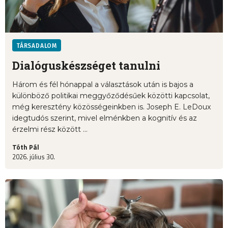
TÁRSADALOM
Dialóguskészséget tanulni
Három és fél hónappal a választások után is bajos a
különböző politikai meggyőződésűek közötti kapcsolat,
még keresztény közösségeinkben is. Joseph E. LeDoux
idegtudós szerint, mivel elménkben a kognitív és az
érzelmi rész között ...
Tóth Pál
2026. július 30.