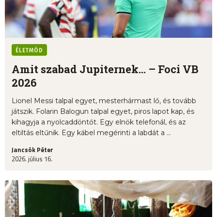
ÉLETMÓD
Amit szabad Jupiternek... – Foci VB
2026
Lionel Messi talpal egyet, mesterhármast lő, és tovább
játszik. Folarin Balogun talpal egyet, piros lapot kap, és
kihagyja a nyolcaddöntőt. Egy elnök telefonál, és az
eltiltás eltűnik. Egy kábel megérinti a labdát a ...
Jancsók Péter
2026. július 16.