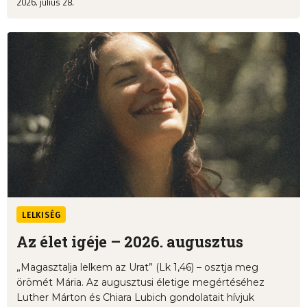
2026. július 28.
LELKISÉG
Az élet igéje – 2026. augusztus
„Magasztalja lelkem az Urat” (Lk 1,46) – osztja meg
örömét Mária. Az augusztusi életige megértéséhez
Luther Márton és Chiara Lubich gondolatait hívjuk