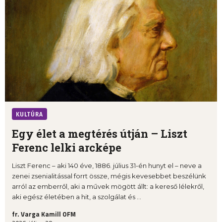
KULTÚRA
Egy élet a megtérés útján – Liszt
Ferenc lelki arcképe
Liszt Ferenc – aki 140 éve, 1886. július 31-én hunyt el – neve a
zenei zsenialitással forrt össze, mégis kevesebbet beszélünk
arról az emberről, aki a művek mögött állt: a kereső lélekről,
aki egész életében a hit, a szolgálat és ...
fr. Varga Kamill OFM