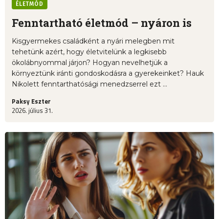
ÉLETMÓD
Fenntartható életmód – nyáron is
Kisgyermekes családként a nyári melegben mit
tehetünk azért, hogy életvitelünk a legkisebb
ökolábnyommal járjon? Hogyan nevelhetjük a
környeztünk iránti gondoskodásra a gyerekeinket? Hauk
Nikolett fenntarthatósági menedzserrel ezt ...
Paksy Eszter
2026. július 31.