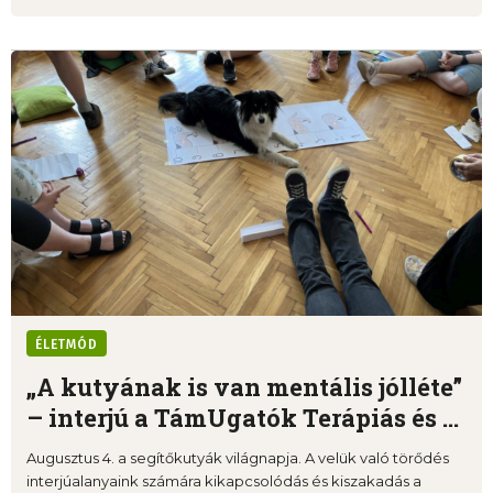
ÉLETMÓD
„A kutyának is van mentális jólléte”
– interjú a TámUgatók Terápiás és ...
Augusztus 4. a segítőkutyák világnapja. A velük való törődés
interjúalanyaink számára kikapcsolódás és kiszakadás a