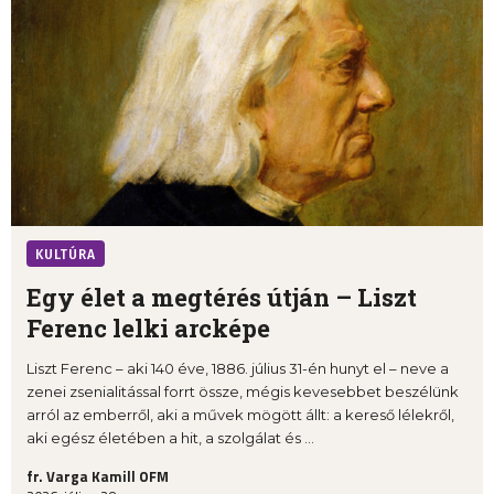
KULTÚRA
Egy élet a megtérés útján – Liszt
Ferenc lelki arcképe
Liszt Ferenc – aki 140 éve, 1886. július 31-én hunyt el – neve a
zenei zsenialitással forrt össze, mégis kevesebbet beszélünk
arról az emberről, aki a művek mögött állt: a kereső lélekről,
aki egész életében a hit, a szolgálat és ...
fr. Varga Kamill OFM