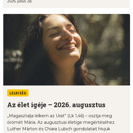
2026. július 28.
LELKISÉG
Az élet igéje – 2026. augusztus
„Magasztalja lelkem az Urat” (Lk 1,46) – osztja meg
örömét Mária. Az augusztusi életige megértéséhez
Luther Márton és Chiara Lubich gondolatait hívjuk