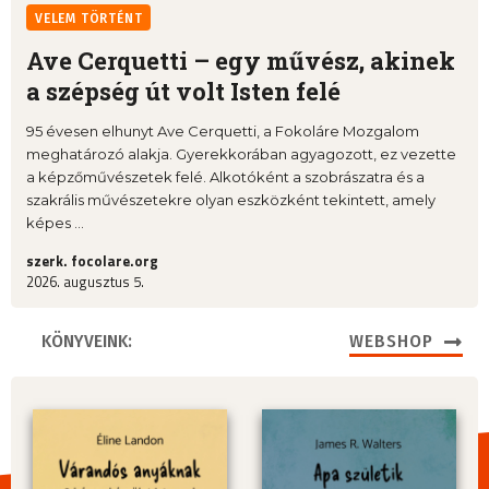
VELEM TÖRTÉNT
Ave Cerquetti – egy művész, akinek
a szépség út volt Isten felé
95 évesen elhunyt Ave Cerquetti, a Fokoláre Mozgalom
meghatározó alakja. Gyerekkorában agyagozott, ez vezette
a képzőművészetek felé. Alkotóként a szobrászatra és a
szakrális művészetekre olyan eszközként tekintett, amely
képes ...
szerk. focolare.org
2026. augusztus 5.
KÖNYVEINK:
WEBSHOP