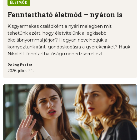
ÉLETMÓD
Fenntartható életmód – nyáron is
Kisgyermekes családként a nyári melegben mit
tehetünk azért, hogy életvitelünk a legkisebb
ökolábnyommal járjon? Hogyan nevelhetjük a
környeztünk iránti gondoskodásra a gyerekeinket? Hauk
Nikolett fenntarthatósági menedzserrel ezt ...
Paksy Eszter
2026. július 31.