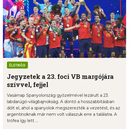
ÉLETMÓD
Jegyzetek a 23. foci VB margójára
szívvel, fejjel
Vasárnap Spanyolország győzelmével lezárult a 23.
labdarúgó-világbajnokság. A döntő a hosszabbításban
dőlt el, ahol a spanyolok megszerezték a vezetést, és az
argentinoknak már nem volt válaszuk erre a találatra. A
trófea így lett ...