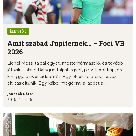
ÉLETMÓD
Amit szabad Jupiternek... – Foci VB
2026
Lionel Messi talpal egyet, mesterhármast lő, és tovább
játszik. Folarin Balogun talpal egyet, piros lapot kap, és
kihagyja a nyolcaddöntőt. Egy elnök telefonál, és az
eltiltás eltűnik. Egy kábel megérinti a labdát a ...
Jancsók Péter
2026. július 16.