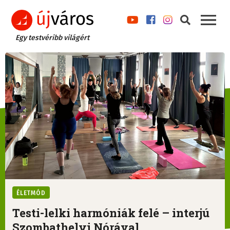
Egy testvéribb világért
ÉLETMÓD
Testi-lelki harmóniák felé – interjú
Szombathelyi Nórával