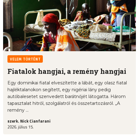
VELEM TÖRTÉNT
Fiatalok hangjai, a remény hangjai
Egy dominikai fiatal elveszítette a lábát, egy olasz fiatal
hajléktalanokon segített, egy nigériai lány pedig
autóbalesetet szenvedett barátnőjét látogatta. Három
tapasztalat hitről, szolgálatról és összetartozásról. „A
remény ...
szerk. Nick Cianfarani
2026. július 15.