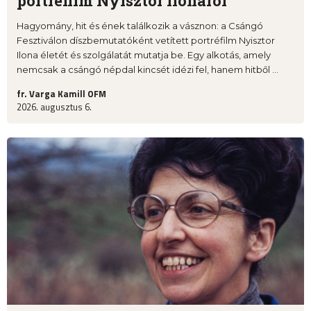
portréfilm Nyisztor Ilonáról
Hagyomány, hit és ének találkozik a vásznon: a Csángó
Fesztiválon díszbemutatóként vetített portréfilm Nyisztor
Ilona életét és szolgálatát mutatja be. Egy alkotás, amely
nemcsak a csángó népdal kincsét idézi fel, hanem hitből ...
fr. Varga Kamill OFM
2026. augusztus 6.