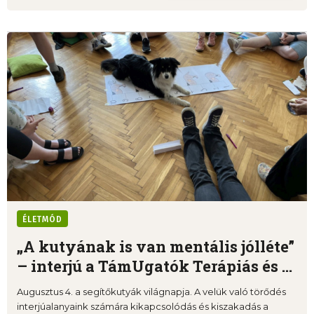
ÉLETMÓD
„A kutyának is van mentális jólléte”
– interjú a TámUgatók Terápiás és ...
Augusztus 4. a segítőkutyák világnapja. A velük való törődés
interjúalanyaink számára kikapcsolódás és kiszakadás a