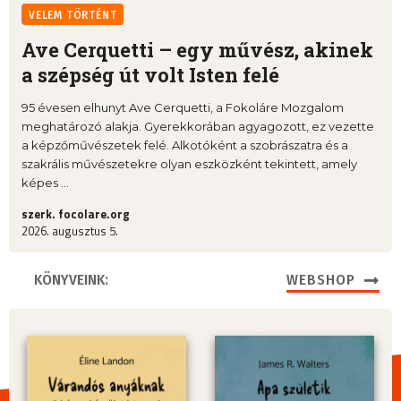
VELEM TÖRTÉNT
Ave Cerquetti – egy művész, akinek
a szépség út volt Isten felé
95 évesen elhunyt Ave Cerquetti, a Fokoláre Mozgalom
meghatározó alakja. Gyerekkorában agyagozott, ez vezette
a képzőművészetek felé. Alkotóként a szobrászatra és a
szakrális művészetekre olyan eszközként tekintett, amely
képes ...
szerk. focolare.org
2026. augusztus 5.
KÖNYVEINK:
WEBSHOP