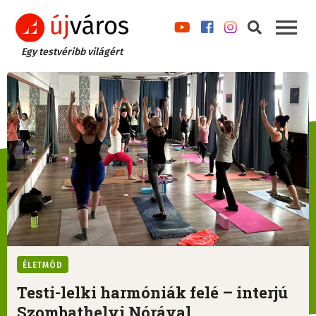
Egy testvéribb világért
ÉLETMÓD
Testi-lelki harmóniák felé – interjú
Szombathelyi Nórával