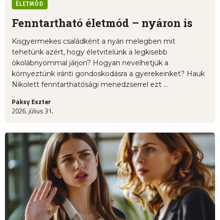
ÉLETMÓD
Fenntartható életmód – nyáron is
Kisgyermekes családként a nyári melegben mit
tehetünk azért, hogy életvitelünk a legkisebb
ökolábnyommal járjon? Hogyan nevelhetjük a
környeztünk iránti gondoskodásra a gyerekeinket? Hauk
Nikolett fenntarthatósági menedzserrel ezt ...
Paksy Eszter
2026. július 31.