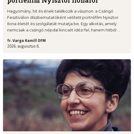
portréfilm Nyisztor Ilonáról
Hagyomány, hit és ének találkozik a vásznon: a Csángó
Fesztiválon díszbemutatóként vetített portréfilm Nyisztor
Ilona életét és szolgálatát mutatja be. Egy alkotás, amely
nemcsak a csángó népdal kincsét idézi fel, hanem hitből ...
fr. Varga Kamill OFM
2026. augusztus 6.