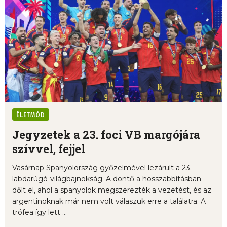
ÉLETMÓD
Jegyzetek a 23. foci VB margójára
szívvel, fejjel
Vasárnap Spanyolország győzelmével lezárult a 23.
labdarúgó-világbajnokság. A döntő a hosszabbításban
dőlt el, ahol a spanyolok megszerezték a vezetést, és az
argentinoknak már nem volt válaszuk erre a találatra. A
trófea így lett ...