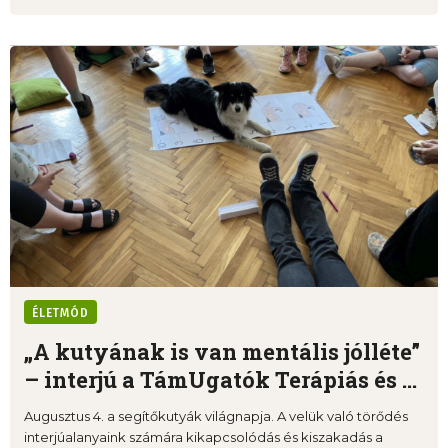
ÉLETMÓD
„A kutyának is van mentális jólléte”
– interjú a TámUgatók Terápiás és ...
Augusztus 4. a segítőkutyák világnapja. A velük való törődés
interjúalanyaink számára kikapcsolódás és kiszakadás a