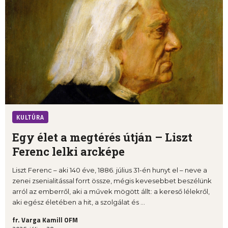
KULTÚRA
Egy élet a megtérés útján – Liszt
Ferenc lelki arcképe
Liszt Ferenc – aki 140 éve, 1886. július 31-én hunyt el – neve a
zenei zsenialitással forrt össze, mégis kevesebbet beszélünk
arról az emberről, aki a művek mögött állt: a kereső lélekről,
aki egész életében a hit, a szolgálat és ...
fr. Varga Kamill OFM