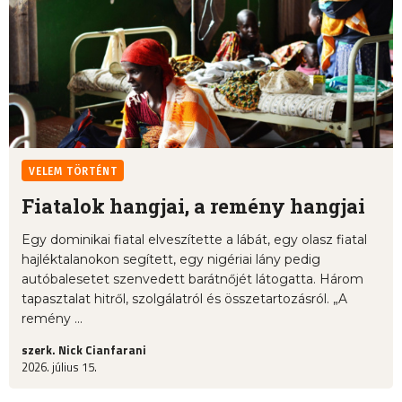
VELEM TÖRTÉNT
Fiatalok hangjai, a remény hangjai
Egy dominikai fiatal elveszítette a lábát, egy olasz fiatal
hajléktalanokon segített, egy nigériai lány pedig
autóbalesetet szenvedett barátnőjét látogatta. Három
tapasztalat hitről, szolgálatról és összetartozásról. „A
remény ...
szerk. Nick Cianfarani
2026. július 15.