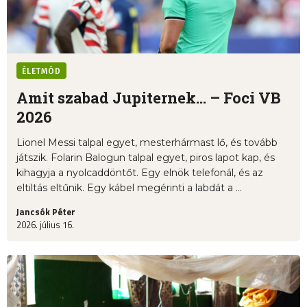
ÉLETMÓD
Amit szabad Jupiternek... – Foci VB
2026
Lionel Messi talpal egyet, mesterhármast lő, és tovább
játszik. Folarin Balogun talpal egyet, piros lapot kap, és
kihagyja a nyolcaddöntőt. Egy elnök telefonál, és az
eltiltás eltűnik. Egy kábel megérinti a labdát a ...
Jancsók Péter
2026. július 16.