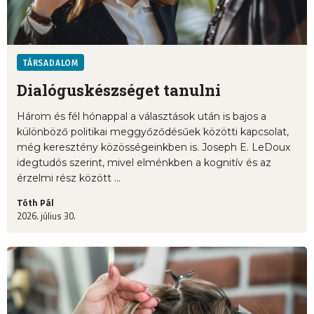
TÁRSADALOM
Dialóguskészséget tanulni
Három és fél hónappal a választások után is bajos a
különböző politikai meggyőződésűek közötti kapcsolat,
még keresztény közösségeinkben is. Joseph E. LeDoux
idegtudós szerint, mivel elménkben a kognitív és az
érzelmi rész között ...
Tóth Pál
2026. július 30.