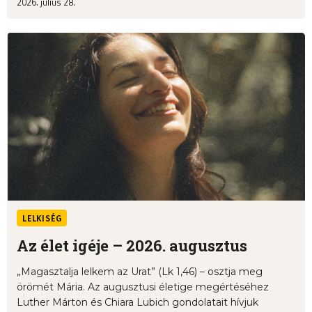
2026. július 28.
LELKISÉG
Az élet igéje – 2026. augusztus
„Magasztalja lelkem az Urat” (Lk 1,46) – osztja meg
örömét Mária. Az augusztusi életige megértéséhez
Luther Márton és Chiara Lubich gondolatait hívjuk