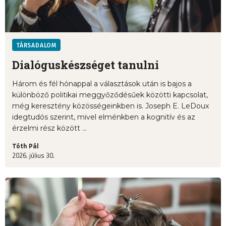
TÁRSADALOM
Dialóguskészséget tanulni
Három és fél hónappal a választások után is bajos a
különböző politikai meggyőződésűek közötti kapcsolat,
még keresztény közösségeinkben is. Joseph E. LeDoux
idegtudós szerint, mivel elménkben a kognitív és az
érzelmi rész között ...
Tóth Pál
2026. július 30.