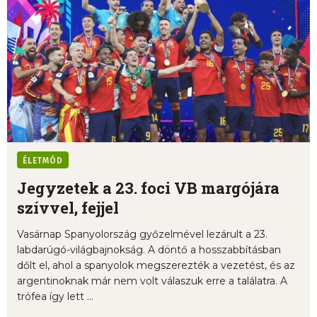
ÉLETMÓD
Jegyzetek a 23. foci VB margójára
szívvel, fejjel
Vasárnap Spanyolország győzelmével lezárult a 23.
labdarúgó-világbajnokság. A döntő a hosszabbításban
dőlt el, ahol a spanyolok megszerezték a vezetést, és az
argentinoknak már nem volt válaszuk erre a találatra. A
trófea így lett ...