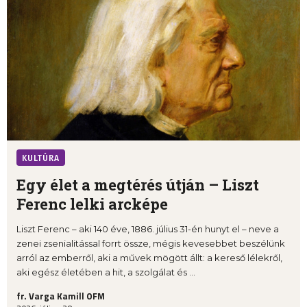
KULTÚRA
Egy élet a megtérés útján – Liszt
Ferenc lelki arcképe
Liszt Ferenc – aki 140 éve, 1886. július 31-én hunyt el – neve a
zenei zsenialitással forrt össze, mégis kevesebbet beszélünk
arról az emberről, aki a művek mögött állt: a kereső lélekről,
aki egész életében a hit, a szolgálat és ...
fr. Varga Kamill OFM