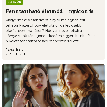
ÉLETMÓD
Fenntartható életmód – nyáron is
Kisgyermekes családként a nyári melegben mit
tehetünk azért, hogy életvitelünk a legkisebb
ökolábnyommal járjon? Hogyan nevelhetjük a
környeztünk iránti gondoskodásra a gyerekeinket? Hauk
Nikolett fenntarthatósági menedzserrel ezt ...
Paksy Eszter
2026. július 31.