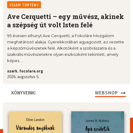
VELEM TÖRTÉNT
Ave Cerquetti – egy művész, akinek
a szépség út volt Isten felé
95 évesen elhunyt Ave Cerquetti, a Fokoláre Mozgalom
meghatározó alakja. Gyerekkorában agyagozott, ez vezette
a képzőművészetek felé. Alkotóként a szobrászatra és a
szakrális művészetekre olyan eszközként tekintett, amely
képes ...
szerk. focolare.org
2026. augusztus 5.
KÖNYVEINK:
WEBSHOP