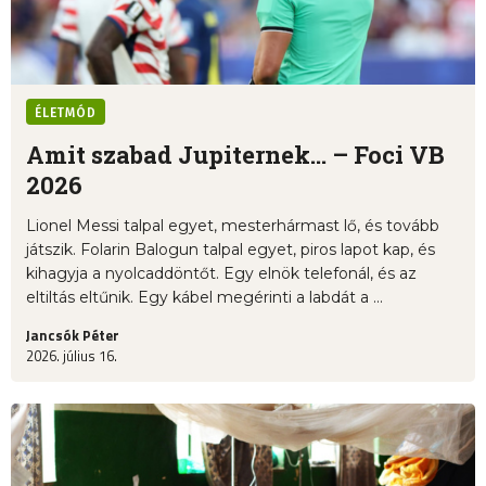
ÉLETMÓD
Amit szabad Jupiternek... – Foci VB
2026
Lionel Messi talpal egyet, mesterhármast lő, és tovább
játszik. Folarin Balogun talpal egyet, piros lapot kap, és
kihagyja a nyolcaddöntőt. Egy elnök telefonál, és az
eltiltás eltűnik. Egy kábel megérinti a labdát a ...
Jancsók Péter
2026. július 16.