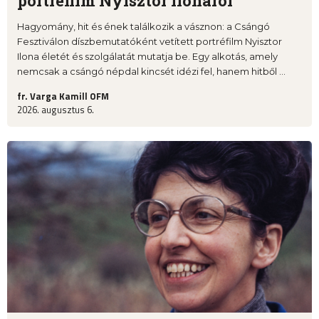
portréfilm Nyisztor Ilonáról
Hagyomány, hit és ének találkozik a vásznon: a Csángó
Fesztiválon díszbemutatóként vetített portréfilm Nyisztor
Ilona életét és szolgálatát mutatja be. Egy alkotás, amely
nemcsak a csángó népdal kincsét idézi fel, hanem hitből ...
fr. Varga Kamill OFM
2026. augusztus 6.