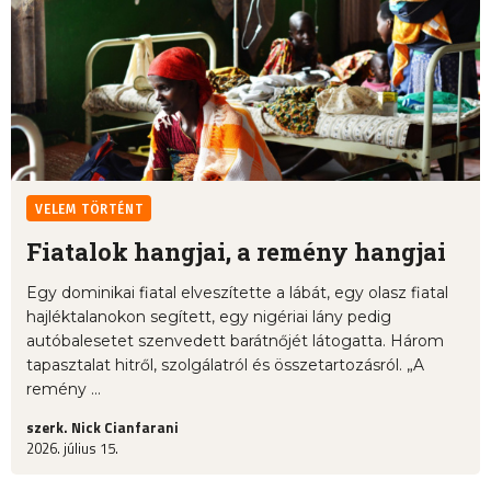
VELEM TÖRTÉNT
Fiatalok hangjai, a remény hangjai
Egy dominikai fiatal elveszítette a lábát, egy olasz fiatal
hajléktalanokon segített, egy nigériai lány pedig
autóbalesetet szenvedett barátnőjét látogatta. Három
tapasztalat hitről, szolgálatról és összetartozásról. „A
remény ...
szerk. Nick Cianfarani
2026. július 15.