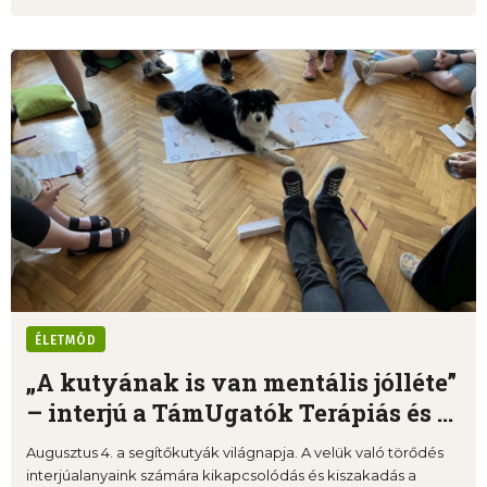
ÉLETMÓD
„A kutyának is van mentális jólléte”
– interjú a TámUgatók Terápiás és ...
Augusztus 4. a segítőkutyák világnapja. A velük való törődés
interjúalanyaink számára kikapcsolódás és kiszakadás a