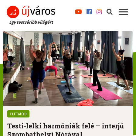
Egy testvéribb világért
ÉLETMÓD
Testi-lelki harmóniák felé – interjú
Szombathelyi Nórával