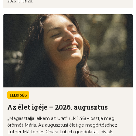
2026. július 28.
LELKISÉG
Az élet igéje – 2026. augusztus
„Magasztalja lelkem az Urat” (Lk 1,46) – osztja meg
örömét Mária. Az augusztusi életige megértéséhez
Luther Márton és Chiara Lubich gondolatait hívjuk