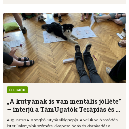
ÉLETMÓD
„A kutyának is van mentális jólléte”
– interjú a TámUgatók Terápiás és ...
Augusztus 4. a segítőkutyák világnapja. A velük való törődés
interjúalanyaink számára kikapcsolódás és kiszakadás a