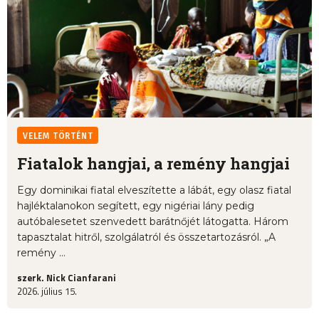
VELEM TÖRTÉNT
Fiatalok hangjai, a remény hangjai
Egy dominikai fiatal elveszítette a lábát, egy olasz fiatal
hajléktalanokon segített, egy nigériai lány pedig
autóbalesetet szenvedett barátnőjét látogatta. Három
tapasztalat hitről, szolgálatról és összetartozásról. „A
remény ...
szerk. Nick Cianfarani
2026. július 15.