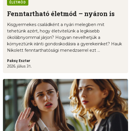
ÉLETMÓD
Fenntartható életmód – nyáron is
Kisgyermekes családként a nyári melegben mit
tehetünk azért, hogy életvitelünk a legkisebb
ökolábnyommal járjon? Hogyan nevelhetjük a
környeztünk iránti gondoskodásra a gyerekeinket? Hauk
Nikolett fenntarthatósági menedzserrel ezt ...
Paksy Eszter
2026. július 31.