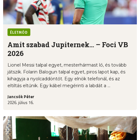
ÉLETMÓD
Amit szabad Jupiternek... – Foci VB
2026
Lionel Messi talpal egyet, mesterhármast lő, és tovább
játszik. Folarin Balogun talpal egyet, piros lapot kap, és
kihagyja a nyolcaddöntőt. Egy elnök telefonál, és az
eltiltás eltűnik. Egy kábel megérinti a labdát a ...
Jancsók Péter
2026. július 16.