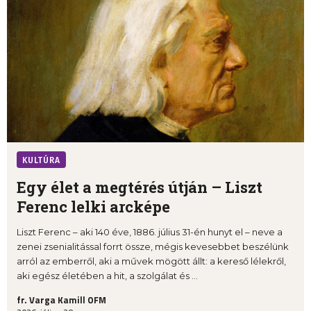
KULTÚRA
Egy élet a megtérés útján – Liszt
Ferenc lelki arcképe
Liszt Ferenc – aki 140 éve, 1886. július 31-én hunyt el – neve a
zenei zsenialitással forrt össze, mégis kevesebbet beszélünk
arról az emberről, aki a művek mögött állt: a kereső lélekről,
aki egész életében a hit, a szolgálat és ...
fr. Varga Kamill OFM