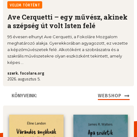
VELEM TÖRTÉNT
Ave Cerquetti – egy művész, akinek
a szépség út volt Isten felé
95 évesen elhunyt Ave Cerquetti, a Fokoláre Mozgalom
meghatározó alakja. Gyerekkorában agyagozott, ez vezette
a képzőművészetek felé. Alkotóként a szobrászatra és a
szakrális művészetekre olyan eszközként tekintett, amely
képes ...
szerk. focolare.org
2026. augusztus 5.
KÖNYVEINK:
WEBSHOP