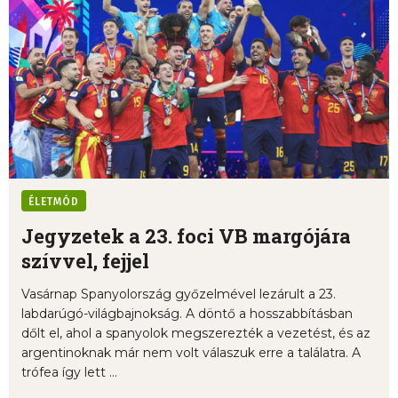
ÉLETMÓD
Jegyzetek a 23. foci VB margójára
szívvel, fejjel
Vasárnap Spanyolország győzelmével lezárult a 23.
labdarúgó-világbajnokság. A döntő a hosszabbításban
dőlt el, ahol a spanyolok megszerezték a vezetést, és az
argentinoknak már nem volt válaszuk erre a találatra. A
trófea így lett ...