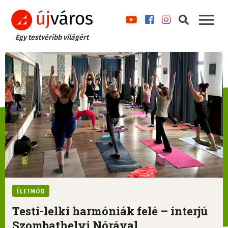
Egy testvéribb világért
ÉLETMÓD
Testi-lelki harmóniák felé – interjú
Szombathelyi Nórával