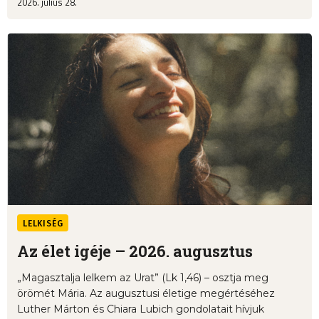
2026. július 28.
LELKISÉG
Az élet igéje – 2026. augusztus
„Magasztalja lelkem az Urat” (Lk 1,46) – osztja meg
örömét Mária. Az augusztusi életige megértéséhez
Luther Márton és Chiara Lubich gondolatait hívjuk