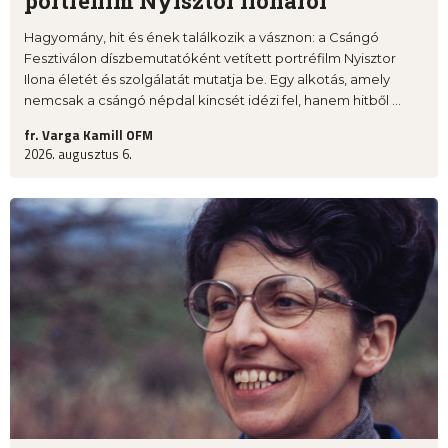
portréfilm Nyisztor Ilonáról
Hagyomány, hit és ének találkozik a vásznon: a Csángó
Fesztiválon díszbemutatóként vetített portréfilm Nyisztor
Ilona életét és szolgálatát mutatja be. Egy alkotás, amely
nemcsak a csángó népdal kincsét idézi fel, hanem hitből ...
fr. Varga Kamill OFM
2026. augusztus 6.