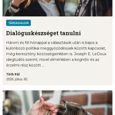
TÁRSADALOM
Dialóguskészséget tanulni
Három és fél hónappal a választások után is bajos a
különböző politikai meggyőződésűek közötti kapcsolat,
még keresztény közösségeinkben is. Joseph E. LeDoux
idegtudós szerint, mivel elménkben a kognitív és az
érzelmi rész között ...
Tóth Pál
2026. július 30.