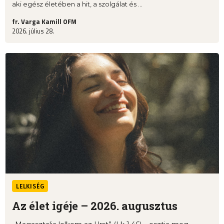
aki egész életében a hit, a szolgálat és ...
fr. Varga Kamill OFM
2026. július 28.
LELKISÉG
Az élet igéje – 2026. augusztus