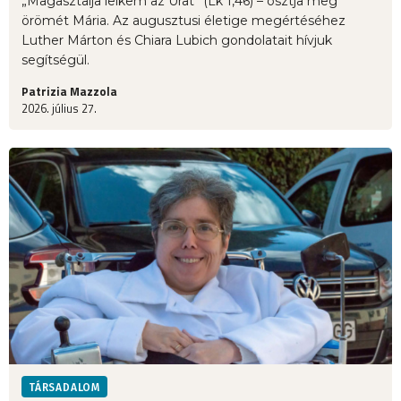
„Magasztalja lelkem az Urat” (Lk 1,46) – osztja meg
örömét Mária. Az augusztusi életige megértéséhez
Luther Márton és Chiara Lubich gondolatait hívjuk
segítségül.
Patrizia Mazzola
2026. július 27.
TÁRSADALOM