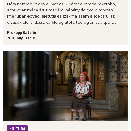
Nóra nemrég írt egy cikket az Új város életmód rovatába,
amelyben már elárult magáról néhány dolgot. A mostani
interjúban egyedi életútja és szakmai szemlélete tárul az
olvasók elé: a klasszika-filológiától a teológián át a sport, ...
Prokopp Katalin
2026. augusztus 7.
KULTÚRA