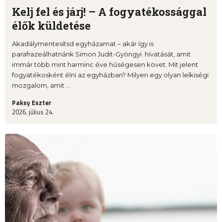
Kelj fel és járj! – A fogyatékossággal
élők küldetése
Akadálymentesítsd egyházamat – akár így is
parafrazeálhatnánk Simon Judit-Gyöngyi hívatását, amit
immár több mint harminc éve hűségesen követ. Mit jelent
fogyatékosként élni az egyházban? Milyen egy olyan lelkiségi
mozgalom, amit ...
Paksy Eszter
2026. július 24.