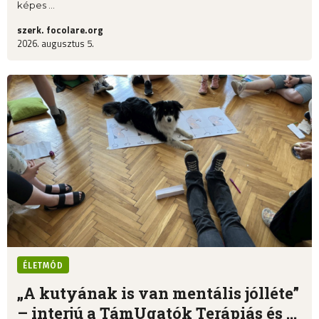
képes ...
szerk. focolare.org
2026. augusztus 5.
ÉLETMÓD
„A kutyának is van mentális jólléte”
– interjú a TámUgatók Terápiás és ...