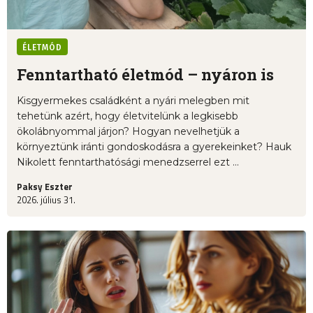
ÉLETMÓD
Fenntartható életmód – nyáron is
Kisgyermekes családként a nyári melegben mit
tehetünk azért, hogy életvitelünk a legkisebb
ökolábnyommal járjon? Hogyan nevelhetjük a
környeztünk iránti gondoskodásra a gyerekeinket? Hauk
Nikolett fenntarthatósági menedzserrel ezt ...
Paksy Eszter
2026. július 31.