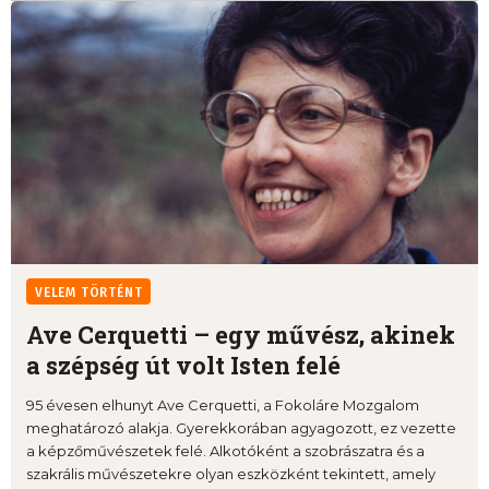
VELEM TÖRTÉNT
Ave Cerquetti – egy művész, akinek
a szépség út volt Isten felé
95 évesen elhunyt Ave Cerquetti, a Fokoláre Mozgalom
meghatározó alakja. Gyerekkorában agyagozott, ez vezette
a képzőművészetek felé. Alkotóként a szobrászatra és a
szakrális művészetekre olyan eszközként tekintett, amely