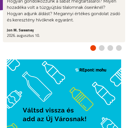
Hogyan gondolkozzunk a sábát megtartásáról? Milyen
hozadéka volt a tűzgyújtási tilalomnak őseinknél?
Hogyan adjunk áldást? Megannyi értékes gondolat zsidó
és keresztény hívőknek egyaránt.
Jon M. Sweeney
2026. augusztus 10.