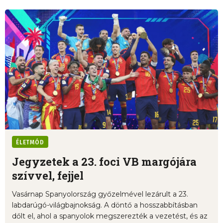
ÉLETMÓD
Jegyzetek a 23. foci VB margójára
szívvel, fejjel
Vasárnap Spanyolország győzelmével lezárult a 23.
labdarúgó-világbajnokság. A döntő a hosszabbításban
dőlt el, ahol a spanyolok megszerezték a vezetést, és az