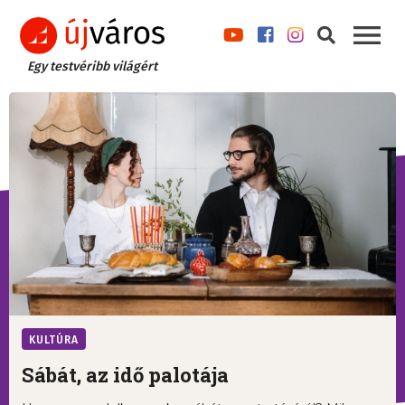
Egy testvéribb világért
KULTÚRA
Sábát, az idő palotája