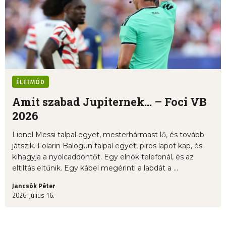
ÉLETMÓD
Amit szabad Jupiternek... – Foci VB
2026
Lionel Messi talpal egyet, mesterhármast lő, és tovább
játszik. Folarin Balogun talpal egyet, piros lapot kap, és
kihagyja a nyolcaddöntőt. Egy elnök telefonál, és az
eltiltás eltűnik. Egy kábel megérinti a labdát a ...
Jancsók Péter
2026. július 16.