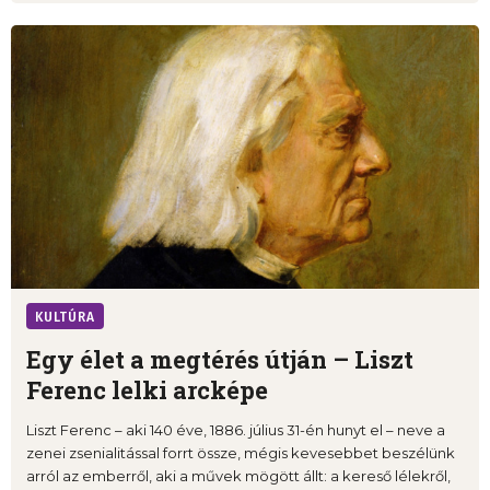
KULTÚRA
Egy élet a megtérés útján – Liszt
Ferenc lelki arcképe
Liszt Ferenc – aki 140 éve, 1886. július 31-én hunyt el – neve a
zenei zsenialitással forrt össze, mégis kevesebbet beszélünk
arról az emberről, aki a művek mögött állt: a kereső lélekről,