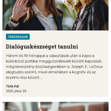
TÁRSADALOM
Dialóguskészséget tanulni
Három és fél hónappal a választások után is bajos a
különböző politikai meggyőződésűek közötti kapcsolat,
még keresztény közösségeinkben is. Joseph E. LeDoux
idegtudós szerint, mivel elménkben a kognitív és az
érzelmi rész között ...
Tóth Pál
2026. július 30.