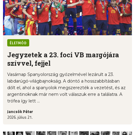
ÉLETMÓD
Jegyzetek a 23. foci VB margójára
szívvel, fejjel
Vasárnap Spanyolország győzelmével lezárult a 23.
labdarúgó-világbajnokság. A döntő a hosszabbításban
dőlt el, ahol a spanyolok megszerezték a vezetést, és az
argentinoknak már nem volt válaszuk erre a találatra. A
trófea így lett ...
Jancsók Péter
2026. július 21.