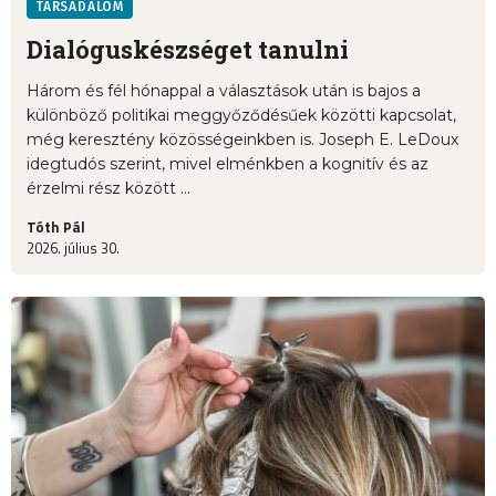
TÁRSADALOM
Dialóguskészséget tanulni
Három és fél hónappal a választások után is bajos a
különböző politikai meggyőződésűek közötti kapcsolat,
még keresztény közösségeinkben is. Joseph E. LeDoux
idegtudós szerint, mivel elménkben a kognitív és az
érzelmi rész között ...
Tóth Pál
2026. július 30.