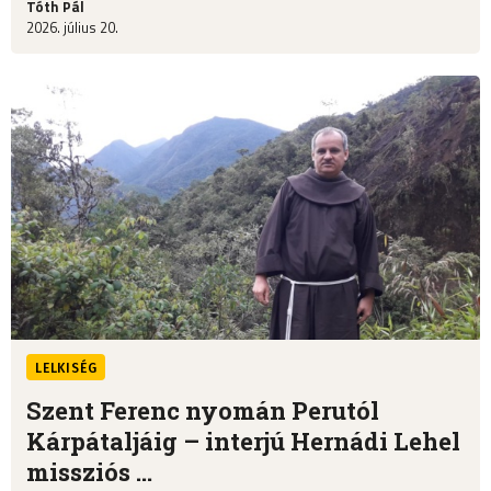
Tóth Pál
2026. július 20.
LELKISÉG
Szent Ferenc nyomán Perutól
Kárpátaljáig – interjú Hernádi Lehel
missziós ...