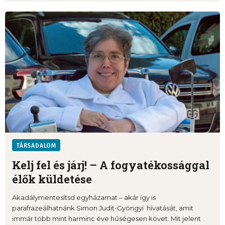
TÁRSADALOM
Kelj fel és járj! – A fogyatékossággal
élők küldetése
Akadálymentesítsd egyházamat – akár így is
parafrazeálhatnánk Simon Judit-Gyöngyi hívatását, amit
immár több mint harminc éve hűségesen követ. Mit jelent