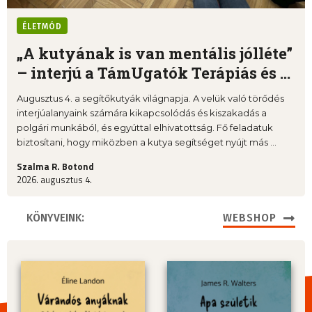
ÉLETMÓD
„A kutyának is van mentális jólléte”
– interjú a TámUgatók Terápiás és ...
Augusztus 4. a segítőkutyák világnapja. A velük való törődés
interjúalanyaink számára kikapcsolódás és kiszakadás a
polgári munkából, és egyúttal elhivatottság. Fő feladatuk
biztosítani, hogy miközben a kutya segítséget nyújt más ...
Szalma R. Botond
2026. augusztus 4.
KÖNYVEINK:
WEBSHOP