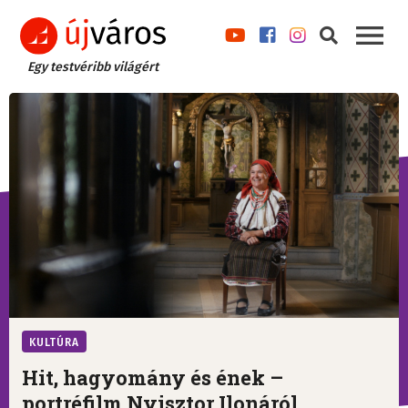
Egy testvéribb világért
KULTÚRA
Hit, hagyomány és ének –
portréfilm Nyisztor Ilonáról