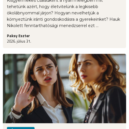
Kisgyermekes családként a nyári melegben mit
tehetünk azért, hogy életvitelünk a legkisebb
ökolábnyommal járjon? Hogyan nevelhetjük a
környeztünk iránti gondoskodásra a gyerekeinket? Hauk
Nikolett fenntarthatósági menedzserrel ezt ...
Paksy Eszter
2026. július 31.