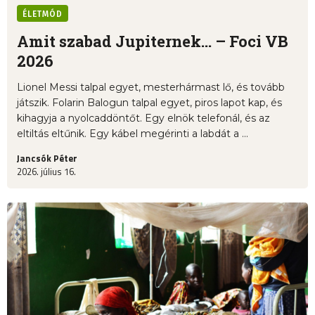
ÉLETMÓD
Amit szabad Jupiternek... – Foci VB
2026
Lionel Messi talpal egyet, mesterhármast lő, és tovább
játszik. Folarin Balogun talpal egyet, piros lapot kap, és
kihagyja a nyolcaddöntőt. Egy elnök telefonál, és az
eltiltás eltűnik. Egy kábel megérinti a labdát a ...
Jancsók Péter
2026. július 16.