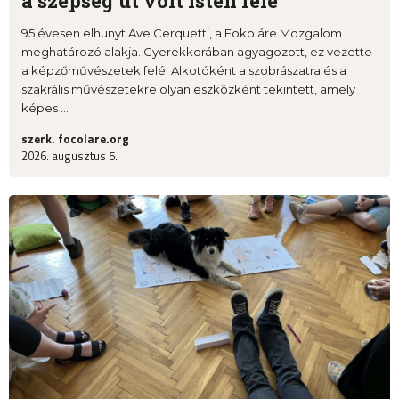
a szépség út volt Isten felé
95 évesen elhunyt Ave Cerquetti, a Fokoláre Mozgalom
meghatározó alakja. Gyerekkorában agyagozott, ez vezette
a képzőművészetek felé. Alkotóként a szobrászatra és a
szakrális művészetekre olyan eszközként tekintett, amely
képes ...
szerk. focolare.org
2026. augusztus 5.