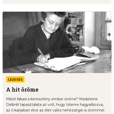
LELKISÉG
A hit öröme
Miből fakad a keresztény ember öröme? Madeleine
Delbrêl tapasztalata az volt, hogy Istenre hagyatkozva,
az ő karjaiban élve az élet valós nehézségei is örömmel