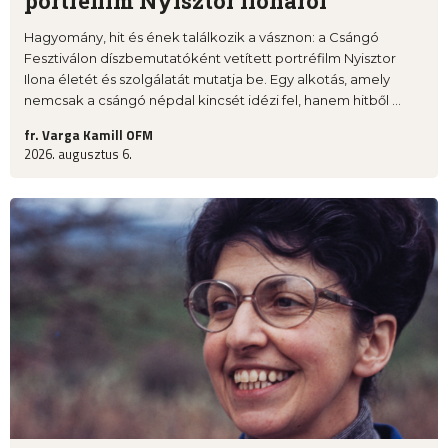
portréfilm Nyisztor Ilonáról
Hagyomány, hit és ének találkozik a vásznon: a Csángó
Fesztiválon díszbemutatóként vetített portréfilm Nyisztor
Ilona életét és szolgálatát mutatja be. Egy alkotás, amely
nemcsak a csángó népdal kincsét idézi fel, hanem hitből ...
fr. Varga Kamill OFM
2026. augusztus 6.