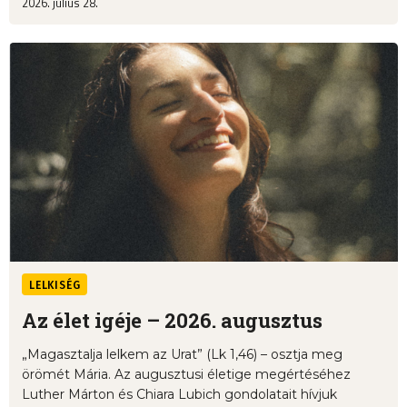
2026. július 28.
LELKISÉG
Az élet igéje – 2026. augusztus
„Magasztalja lelkem az Urat” (Lk 1,46) – osztja meg
örömét Mária. Az augusztusi életige megértéséhez
Luther Márton és Chiara Lubich gondolatait hívjuk