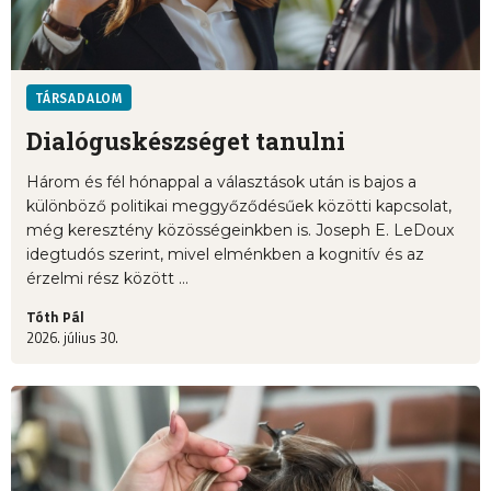
TÁRSADALOM
Dialóguskészséget tanulni
Három és fél hónappal a választások után is bajos a
különböző politikai meggyőződésűek közötti kapcsolat,
még keresztény közösségeinkben is. Joseph E. LeDoux
idegtudós szerint, mivel elménkben a kognitív és az
érzelmi rész között ...
Tóth Pál
2026. július 30.