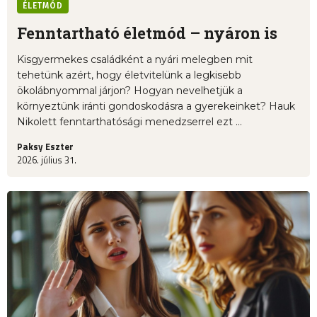
ÉLETMÓD
Fenntartható életmód – nyáron is
Kisgyermekes családként a nyári melegben mit
tehetünk azért, hogy életvitelünk a legkisebb
ökolábnyommal járjon? Hogyan nevelhetjük a
környeztünk iránti gondoskodásra a gyerekeinket? Hauk
Nikolett fenntarthatósági menedzserrel ezt ...
Paksy Eszter
2026. július 31.