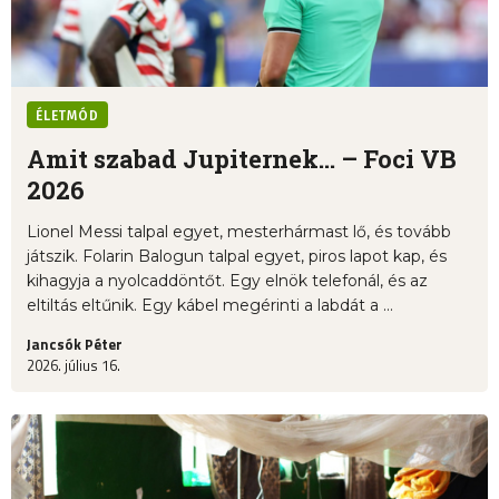
ÉLETMÓD
Amit szabad Jupiternek... – Foci VB
2026
Lionel Messi talpal egyet, mesterhármast lő, és tovább
játszik. Folarin Balogun talpal egyet, piros lapot kap, és
kihagyja a nyolcaddöntőt. Egy elnök telefonál, és az
eltiltás eltűnik. Egy kábel megérinti a labdát a ...
Jancsók Péter
2026. július 16.