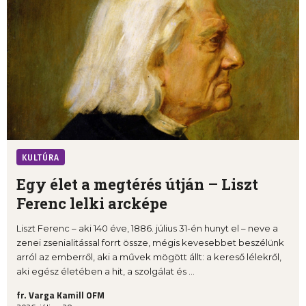
KULTÚRA
Egy élet a megtérés útján – Liszt
Ferenc lelki arcképe
Liszt Ferenc – aki 140 éve, 1886. július 31-én hunyt el – neve a
zenei zsenialitással forrt össze, mégis kevesebbet beszélünk
arról az emberről, aki a művek mögött állt: a kereső lélekről,
aki egész életében a hit, a szolgálat és ...
fr. Varga Kamill OFM