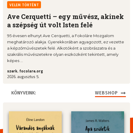
VELEM TÖRTÉNT
Ave Cerquetti – egy művész, akinek
a szépség út volt Isten felé
95 évesen elhunyt Ave Cerquetti, a Fokoláre Mozgalom
meghatározó alakja. Gyerekkorában agyagozott, ez vezette
a képzőművészetek felé. Alkotóként a szobrászatra és a
szakrális művészetekre olyan eszközként tekintett, amely
képes ...
szerk. focolare.org
2026. augusztus 5.
KÖNYVEINK:
WEBSHOP