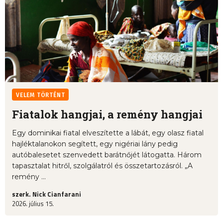
VELEM TÖRTÉNT
Fiatalok hangjai, a remény hangjai
Egy dominikai fiatal elveszítette a lábát, egy olasz fiatal
hajléktalanokon segített, egy nigériai lány pedig
autóbalesetet szenvedett barátnőjét látogatta. Három
tapasztalat hitről, szolgálatról és összetartozásról. „A
remény ...
szerk. Nick Cianfarani
2026. július 15.