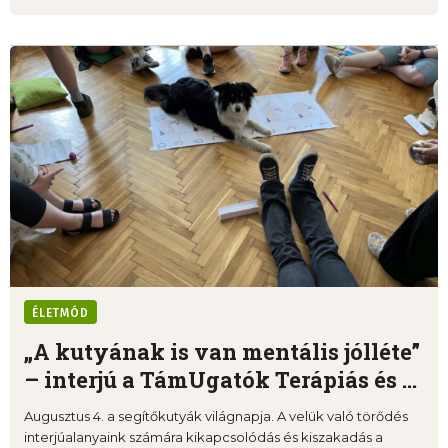
ÉLETMÓD
„A kutyának is van mentális jólléte”
– interjú a TámUgatók Terápiás és ...
Augusztus 4. a segítőkutyák világnapja. A velük való törődés
interjúalanyaink számára kikapcsolódás és kiszakadás a