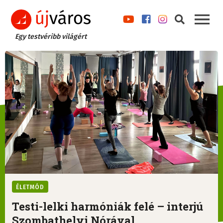
Egy testvéribb világért
ÉLETMÓD
Testi-lelki harmóniák felé – interjú
Szombathelyi Nórával