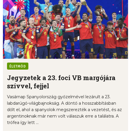
ÉLETMÓD
Jegyzetek a 23. foci VB margójára
szívvel, fejjel
Vasárnap Spanyolország győzelmével lezárult a 23.
labdarúgó-világbajnokság. A döntő a hosszabbításban
dőlt el, ahol a spanyolok megszerezték a vezetést, és az
argentinoknak már nem volt válaszuk erre a találatra. A
trófea így lett ...