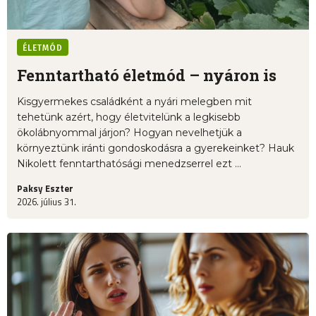
ÉLETMÓD
Fenntartható életmód – nyáron is
Kisgyermekes családként a nyári melegben mit
tehetünk azért, hogy életvitelünk a legkisebb
ökolábnyommal járjon? Hogyan nevelhetjük a
környeztünk iránti gondoskodásra a gyerekeinket? Hauk
Nikolett fenntarthatósági menedzserrel ezt ...
Paksy Eszter
2026. július 31.