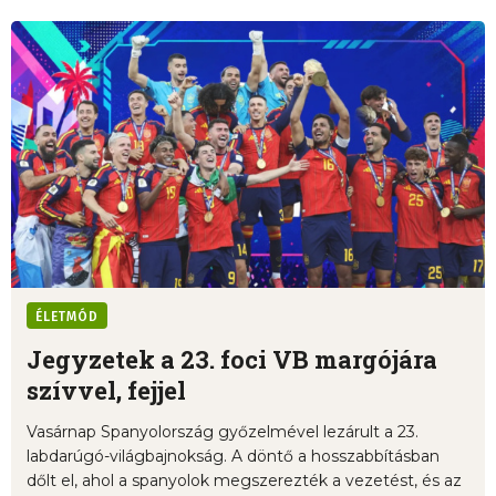
ÉLETMÓD
Jegyzetek a 23. foci VB margójára
szívvel, fejjel
Vasárnap Spanyolország győzelmével lezárult a 23.
labdarúgó-világbajnokság. A döntő a hosszabbításban
dőlt el, ahol a spanyolok megszerezték a vezetést, és az