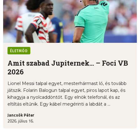
ÉLETMÓD
Amit szabad Jupiternek... – Foci VB
2026
Lionel Messi talpal egyet, mesterhármast lő, és tovább
játszik. Folarin Balogun talpal egyet, piros lapot kap, és
kihagyja a nyolcaddöntőt. Egy elnök telefonál, és az
eltiltás eltűnik. Egy kábel megérinti a labdát a ...
Jancsók Péter
2026. július 16.