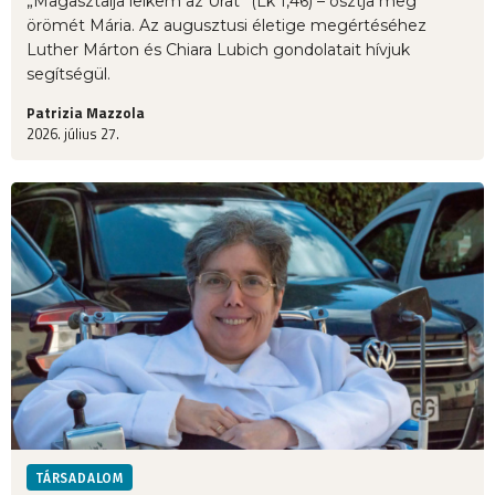
„Magasztalja lelkem az Urat” (Lk 1,46) – osztja meg
örömét Mária. Az augusztusi életige megértéséhez
Luther Márton és Chiara Lubich gondolatait hívjuk
segítségül.
Patrizia Mazzola
2026. július 27.
TÁRSADALOM