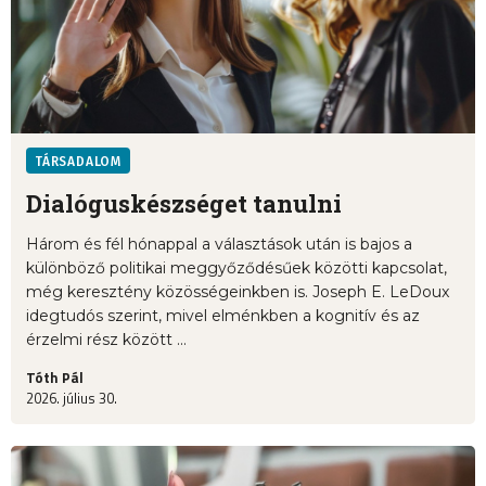
TÁRSADALOM
Dialóguskészséget tanulni
Három és fél hónappal a választások után is bajos a
különböző politikai meggyőződésűek közötti kapcsolat,
még keresztény közösségeinkben is. Joseph E. LeDoux
idegtudós szerint, mivel elménkben a kognitív és az
érzelmi rész között ...
Tóth Pál
2026. július 30.