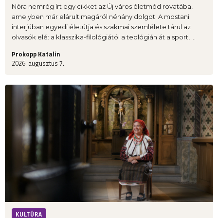
Nóra nemrég írt egy cikket az Új város életmód rovatába,
amelyben már elárult magáról néhány dolgot. A mostani
interjúban egyedi életútja és szakmai szemlélete tárul az
olvasók elé: a klasszika-filológiától a teológián át a sport, ...
Prokopp Katalin
2026. augusztus 7.
KULTÚRA