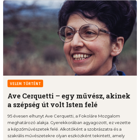
VELEM TÖRTÉNT
Ave Cerquetti – egy művész, akinek
a szépség út volt Isten felé
95 évesen elhunyt Ave Cerquetti, a Fokoláre Mozgalom
meghatározó alakja. Gyerekkorában agyagozott, ez vezette
a képzőművészetek felé. Alkotóként a szobrászatra és a
szakrális művészetekre olyan eszközként tekintett, amely