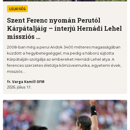
LELKISÉG
Szent Ferenc nyomán Perutól
Kárpátaljáig – interjú Hernádi Lehel
missziós ...
2008-ban még a perui Andok 3400 méteres magasságában
küzdött a hegyibetegséggel, ma pedig a háború sújtotta
Kárpátalján szolgálja az embereket Hernádi Lehel atya. A
ferences szerzetes életútja kőművesmunka, egyetemi évek,
missziós ...
fr. Varga Kamill OFM
2026. július 17.