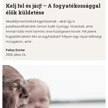
Kelj fel és járj! – A fogyatékossággal
élők küldetése
Akadálymentesítsd egyházamat – akár így is
parafrazeálhatnánk Simon Judit-Gyöngyi hívatását, amit
immár több mint harminc éve hűségesen követ. Mit jelent
fogyatékosként élni az egyházban? Milyen egy olyan lelkiségi
mozgalom, amit ...
Paksy Eszter
2026. július 24.