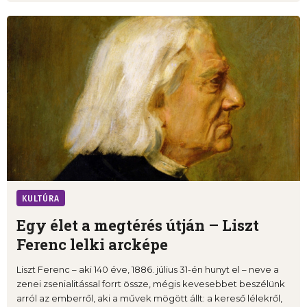
KULTÚRA
Egy élet a megtérés útján – Liszt
Ferenc lelki arcképe
Liszt Ferenc – aki 140 éve, 1886. július 31-én hunyt el – neve a
zenei zsenialitással forrt össze, mégis kevesebbet beszélünk
arról az emberről, aki a művek mögött állt: a kereső lélekről,