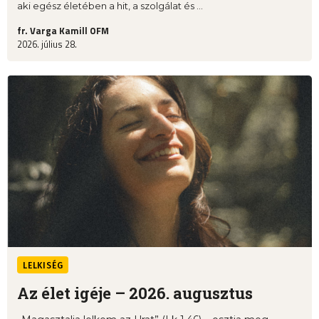
aki egész életében a hit, a szolgálat és ...
fr. Varga Kamill OFM
2026. július 28.
LELKISÉG
Az élet igéje – 2026. augusztus