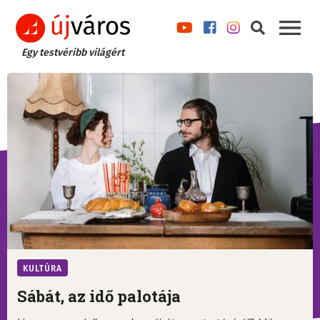
Egy testvéribb világért
KULTÚRA
Sábát, az idő palotája