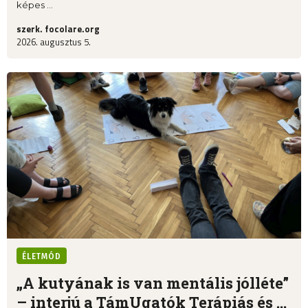
képes ...
szerk. focolare.org
2026. augusztus 5.
ÉLETMÓD
„A kutyának is van mentális jólléte”
– interjú a TámUgatók Terápiás és ...