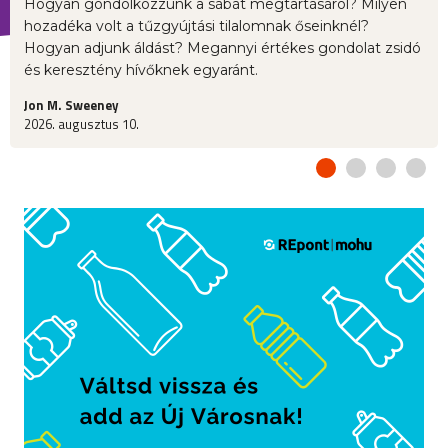
Hogyan gondolkozzunk a sábát megtartásáról? Milyen
hozadéka volt a tűzgyújtási tilalomnak őseinknél?
Hogyan adjunk áldást? Megannyi értékes gondolat zsidó
és keresztény hívőknek egyaránt.
Jon M. Sweeney
2026. augusztus 10.