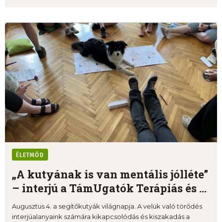
ÉLETMÓD
„A kutyának is van mentális jólléte”
– interjú a TámUgatók Terápiás és ...
Augusztus 4. a segítőkutyák világnapja. A velük való törődés
interjúalanyaink számára kikapcsolódás és kiszakadás a