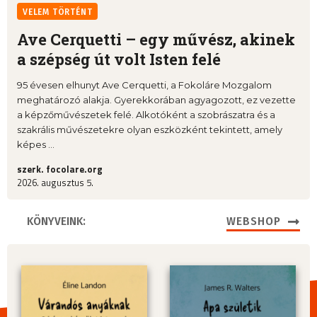
VELEM TÖRTÉNT
Ave Cerquetti – egy művész, akinek
a szépség út volt Isten felé
95 évesen elhunyt Ave Cerquetti, a Fokoláre Mozgalom
meghatározó alakja. Gyerekkorában agyagozott, ez vezette
a képzőművészetek felé. Alkotóként a szobrászatra és a
szakrális művészetekre olyan eszközként tekintett, amely
képes ...
szerk. focolare.org
2026. augusztus 5.
KÖNYVEINK:
WEBSHOP