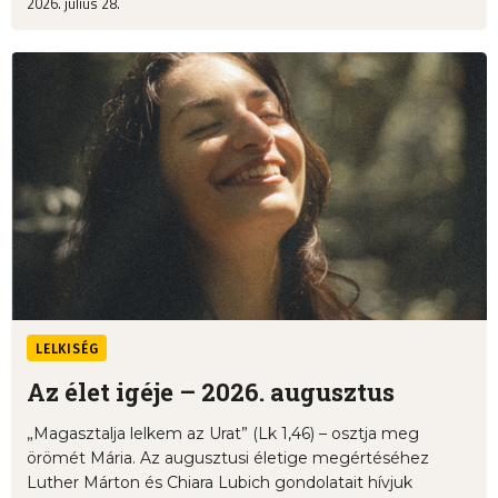
2026. július 28.
LELKISÉG
Az élet igéje – 2026. augusztus
„Magasztalja lelkem az Urat” (Lk 1,46) – osztja meg
örömét Mária. Az augusztusi életige megértéséhez
Luther Márton és Chiara Lubich gondolatait hívjuk