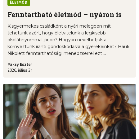
ÉLETMÓD
Fenntartható életmód – nyáron is
Kisgyermekes családként a nyári melegben mit
tehetünk azért, hogy életvitelünk a legkisebb
ökolábnyommal járjon? Hogyan nevelhetjük a
környeztünk iránti gondoskodásra a gyerekeinket? Hauk
Nikolett fenntarthatósági menedzserrel ezt ...
Paksy Eszter
2026. július 31.