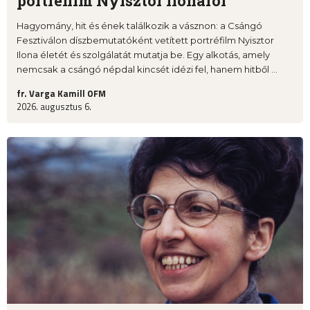
portréfilm Nyisztor Ilonáról
Hagyomány, hit és ének találkozik a vásznon: a Csángó
Fesztiválon díszbemutatóként vetített portréfilm Nyisztor
Ilona életét és szolgálatát mutatja be. Egy alkotás, amely
nemcsak a csángó népdal kincsét idézi fel, hanem hitből ...
fr. Varga Kamill OFM
2026. augusztus 6.