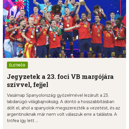
ÉLETMÓD
Jegyzetek a 23. foci VB margójára
szívvel, fejjel
Vasárnap Spanyolország győzelmével lezárult a 23.
labdarúgó-világbajnokság. A döntő a hosszabbításban
dőlt el, ahol a spanyolok megszerezték a vezetést, és az
argentinoknak már nem volt válaszuk erre a találatra. A
trófea így lett ...