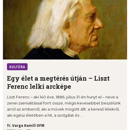
KULTÚRA
Egy élet a megtérés útján – Liszt
Ferenc lelki arcképe
Liszt Ferenc – aki 140 éve, 1886. július 31-én hunyt el – neve a
zenei zsenialitással forrt össze, mégis kevesebbet beszélünk
arról az emberről, aki a művek mögött állt: a kereső lélekről,
aki egész életében a hit, a szolgálat és ...
fr. Varga Kamill OFM