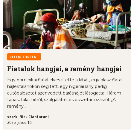
VELEM TÖRTÉNT
Fiatalok hangjai, a remény hangjai
Egy dominikai fiatal elveszítette a lábát, egy olasz fiatal
hajléktalanokon segített, egy nigériai lány pedig
autóbalesetet szenvedett barátnőjét látogatta. Három
tapasztalat hitről, szolgálatról és összetartozásról. „A
remény ...
szerk. Nick Cianfarani
2026. július 15.