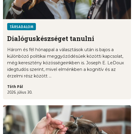
TÁRSADALOM
Dialóguskészséget tanulni
Három és fél hónappal a választások után is bajos a
különböző politikai meggyőződésűek közötti kapcsolat,
még keresztény közösségeinkben is. Joseph E. LeDoux
idegtudós szerint, mivel elménkben a kognitív és az
érzelmi rész között ...
Tóth Pál
2026. július 30.