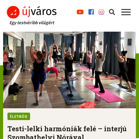
Egy testvéribb világért
ÉLETMÓD
Testi-lelki harmóniák felé – interjú
Szombathelyi Nórával