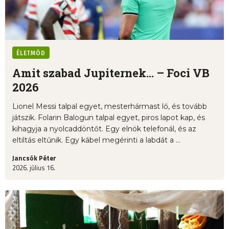
ÉLETMÓD
Amit szabad Jupiternek... – Foci VB
2026
Lionel Messi talpal egyet, mesterhármast lő, és tovább
játszik. Folarin Balogun talpal egyet, piros lapot kap, és
kihagyja a nyolcaddöntőt. Egy elnök telefonál, és az
eltiltás eltűnik. Egy kábel megérinti a labdát a ...
Jancsók Péter
2026. július 16.