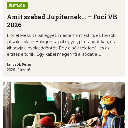
ÉLETMÓD
Amit szabad Jupiternek... – Foci VB
2026
Lionel Messi talpal egyet, mesterhármast lő, és tovább
játszik. Folarin Balogun talpal egyet, piros lapot kap, és
kihagyja a nyolcaddöntőt. Egy elnök telefonál, és az
eltiltás eltűnik. Egy kábel megérinti a labdát a ...
Jancsók Péter
2026. július 16.