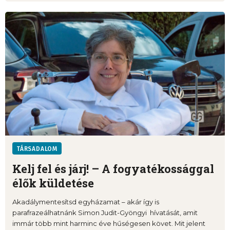
TÁRSADALOM
Kelj fel és járj! – A fogyatékossággal
élők küldetése
Akadálymentesítsd egyházamat – akár így is
parafrazeálhatnánk Simon Judit-Gyöngyi hívatását, amit
immár több mint harminc éve hűségesen követ. Mit jelent