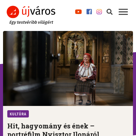
Egy testvéribb világért
KULTÚRA
Hit, hagyomány és ének –
portréfilm Nyisztor Ilonáról