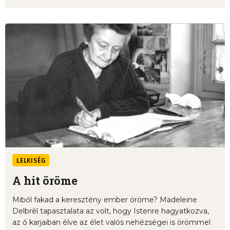
LELKISÉG
A hit öröme
Miből fakad a keresztény ember öröme? Madeleine
Delbrêl tapasztalata az volt, hogy Istenre hagyatkozva,
az ő karjaiban élve az élet valós nehézségei is örömmel