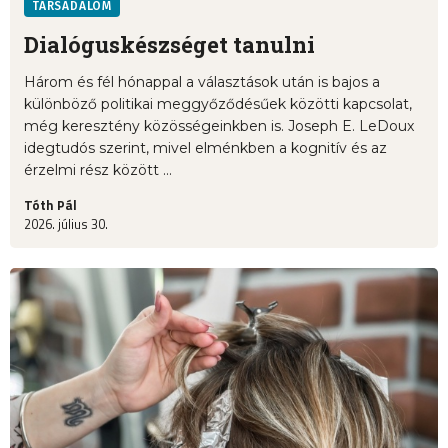
TÁRSADALOM
Dialóguskészséget tanulni
Három és fél hónappal a választások után is bajos a
különböző politikai meggyőződésűek közötti kapcsolat,
még keresztény közösségeinkben is. Joseph E. LeDoux
idegtudós szerint, mivel elménkben a kognitív és az
érzelmi rész között ...
Tóth Pál
2026. július 30.