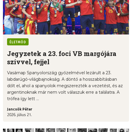
ÉLETMÓD
Jegyzetek a 23. foci VB margójára
szívvel, fejjel
Vasárnap Spanyolország győzelmével lezárult a 23.
labdarúgó-világbajnokság. A döntő a hosszabbításban
dőlt el, ahol a spanyolok megszerezték a vezetést, és az
argentinoknak már nem volt válaszuk erre a találatra. A
trófea így lett ...
Jancsók Péter
2026. július 21.