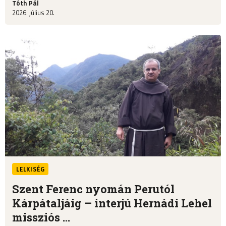
Tóth Pál
2026. július 20.
LELKISÉG
Szent Ferenc nyomán Perutól
Kárpátaljáig – interjú Hernádi Lehel
missziós ...