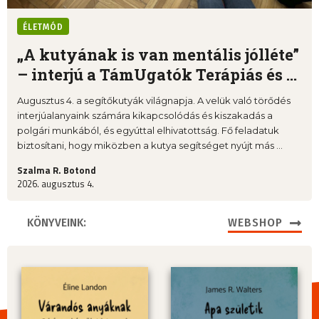
ÉLETMÓD
„A kutyának is van mentális jólléte”
– interjú a TámUgatók Terápiás és ...
Augusztus 4. a segítőkutyák világnapja. A velük való törődés
interjúalanyaink számára kikapcsolódás és kiszakadás a
polgári munkából, és egyúttal elhivatottság. Fő feladatuk
biztosítani, hogy miközben a kutya segítséget nyújt más ...
Szalma R. Botond
2026. augusztus 4.
KÖNYVEINK:
WEBSHOP