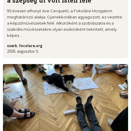
a szépség út volt Isten felé
95 évesen elhunyt Ave Cerquetti, a Fokoláre Mozgalom
meghatározó alakja. Gyerekkorában agyagozott, ez vezette
a képzőművészetek felé. Alkotóként a szobrászatra és a
szakrális művészetekre olyan eszközként tekintett, amely
képes ...
szerk. focolare.org
2026. augusztus 5.