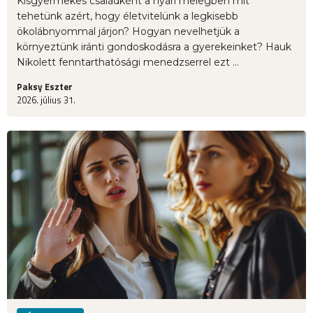
Kisgyermekes családként a nyári melegben mit
tehetünk azért, hogy életvitelünk a legkisebb
ökolábnyommal járjon? Hogyan nevelhetjük a
környeztünk iránti gondoskodásra a gyerekeinket? Hauk
Nikolett fenntarthatósági menedzserrel ezt ...
Paksy Eszter
2026. július 31.