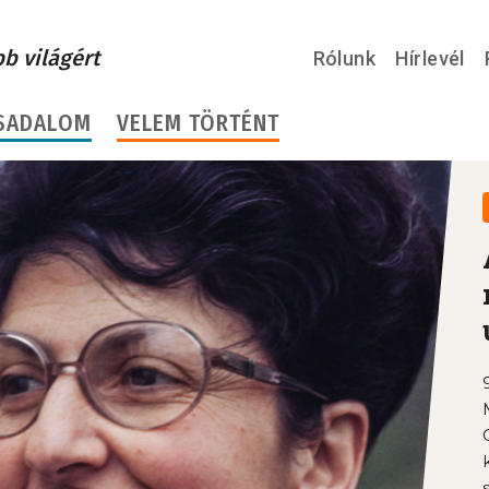
bb világért
Rólunk
Hírlevél
SADALOM
VELEM TÖRTÉNT