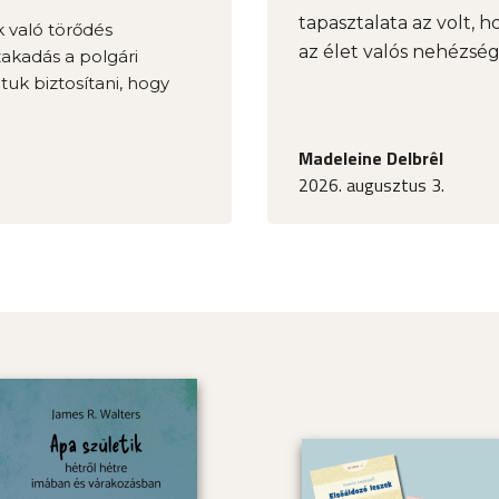
tapasztalata az volt, h
k való törődés
az élet valós nehézség
zakadás a polgári
tuk biztosítani, hogy
Madeleine Delbrêl
2026. augusztus 3.