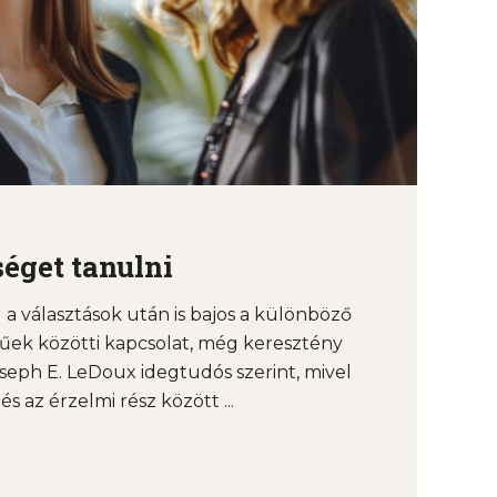
éget tanulni
a választások után is bajos a különböző
űek közötti kapcsolat, még keresztény
seph E. LeDoux idegtudós szerint, mivel
 az érzelmi rész között ...