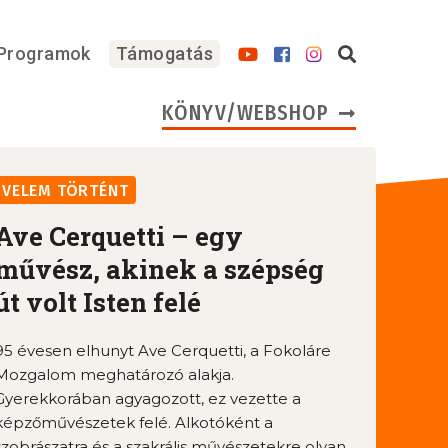
Programok
Támogatás
KÖNYV/WEBSHOP
VELEM TÖRTÉNT
Ave Cerquetti – egy
művész, akinek a szépség
út volt Isten felé
95 évesen elhunyt Ave Cerquetti, a Fokoláre
Mozgalom meghatározó alakja.
Gyerekkorában agyagozott, ez vezette a
képzőművészetek felé. Alkotóként a
szobrászatra és a szakrális művészetekre olyan