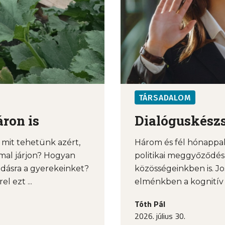
TÁRSADALOM
ron is
Dialóguskészs
mit tehetünk azért,
Három és fél hónappal 
mal járjon? Hogyan
politikai meggyőződés
dásra a gyerekeinket?
közösségeinkben is. Jo
 ezt ...
elménkben a kognitív és
Tóth Pál
2026. július 30.