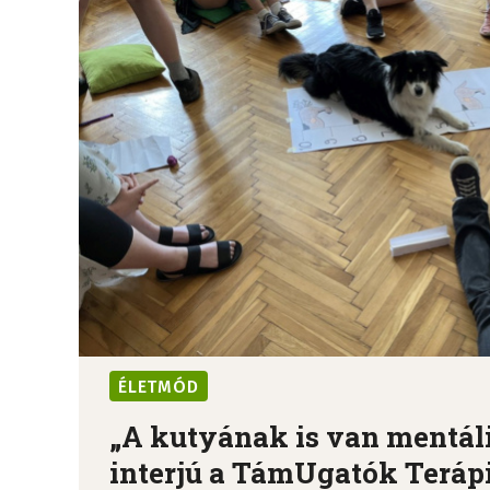
ÉLETMÓD
„A kutyának is van mentális
interjú a TámUgatók Terápiá