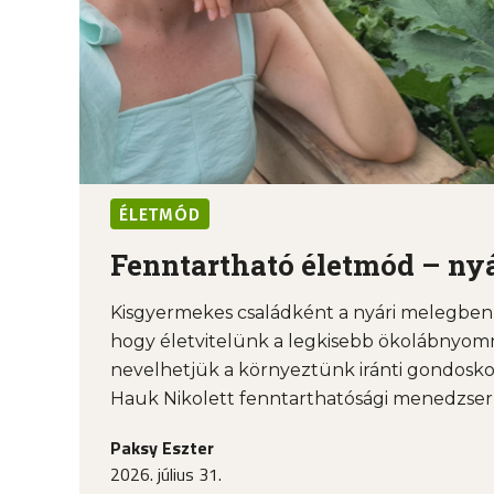
ÉLETMÓD
Fenntartható életmód – nyá
Kisgyermekes családként a nyári melegben 
hogy életvitelünk a legkisebb ökolábnyom
nevelhetjük a környeztünk iránti gondosko
Hauk Nikolett fenntarthatósági menedzserrel
Paksy Eszter
2026. július 31.