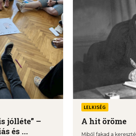
LELKISÉG
 jólléte” –
A hit öröme
s és ...
Miből fakad a keresz