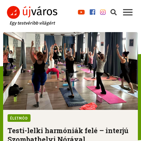
Egy testvéribb világért
ÉLETMÓD
Testi-lelki harmóniák felé – interjú
Szombathelyi Nórával