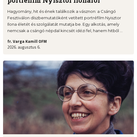
portréfilm Nyisztor Ilonáról
Hagyomány, hit és ének találkozik a vásznon: a Csángó
Fesztiválon díszbemutatóként vetített portréfilm Nyisztor
Ilona életét és szolgálatát mutatja be. Egy alkotás, amely
nemcsak a csángó népdal kincsét idézi fel, hanem hitből ...
fr. Varga Kamill OFM
2026. augusztus 6.