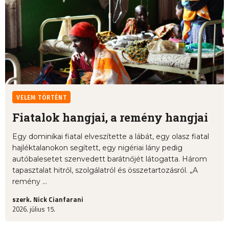
VELEM TÖRTÉNT
Fiatalok hangjai, a remény hangjai
Egy dominikai fiatal elveszítette a lábát, egy olasz fiatal
hajléktalanokon segített, egy nigériai lány pedig
autóbalesetet szenvedett barátnőjét látogatta. Három
tapasztalat hitről, szolgálatról és összetartozásról. „A
remény ...
szerk. Nick Cianfarani
2026. július 15.