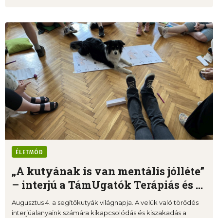
ÉLETMÓD
„A kutyának is van mentális jólléte”
– interjú a TámUgatók Terápiás és ...
Augusztus 4. a segítőkutyák világnapja. A velük való törődés
interjúalanyaink számára kikapcsolódás és kiszakadás a