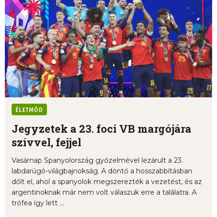
ÉLETMÓD
Jegyzetek a 23. foci VB margójára
szívvel, fejjel
Vasárnap Spanyolország győzelmével lezárult a 23.
labdarúgó-világbajnokság. A döntő a hosszabbításban
dőlt el, ahol a spanyolok megszerezték a vezetést, és az
argentinoknak már nem volt válaszuk erre a találatra. A
trófea így lett ...