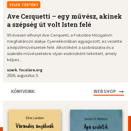
VELEM TÖRTÉNT
Ave Cerquetti – egy művész, akinek
a szépség út volt Isten felé
95 évesen elhunyt Ave Cerquetti, a Fokoláre Mozgalom
meghatározó alakja. Gyerekkorában agyagozott, ez vezette
a képzőművészetek felé. Alkotóként a szobrászatra és a
szakrális művészetekre olyan eszközként tekintett, amely
képes ...
szerk. focolare.org
2026. augusztus 5.
KÖNYVEINK:
WEBSHOP