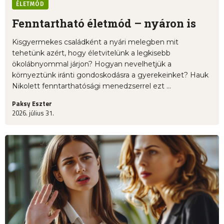
ÉLETMÓD
Fenntartható életmód – nyáron is
Kisgyermekes családként a nyári melegben mit
tehetünk azért, hogy életvitelünk a legkisebb
ökolábnyommal járjon? Hogyan nevelhetjük a
környeztünk iránti gondoskodásra a gyerekeinket? Hauk
Nikolett fenntarthatósági menedzserrel ezt ...
Paksy Eszter
2026. július 31.