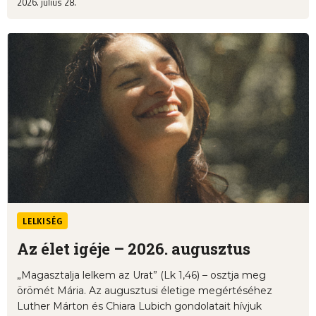
2026. július 28.
LELKISÉG
Az élet igéje – 2026. augusztus
„Magasztalja lelkem az Urat” (Lk 1,46) – osztja meg
örömét Mária. Az augusztusi életige megértéséhez
Luther Márton és Chiara Lubich gondolatait hívjuk