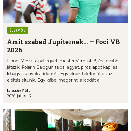
ÉLETMÓD
Amit szabad Jupiternek... – Foci VB
2026
Lionel Messi talpal egyet, mesterhármast lő, és tovább
játszik. Folarin Balogun talpal egyet, piros lapot kap, és
kihagyja a nyolcaddöntőt. Egy elnök telefonál, és az
eltiltás eltűnik. Egy kábel megérinti a labdát a ...
Jancsók Péter
2026. július 16.