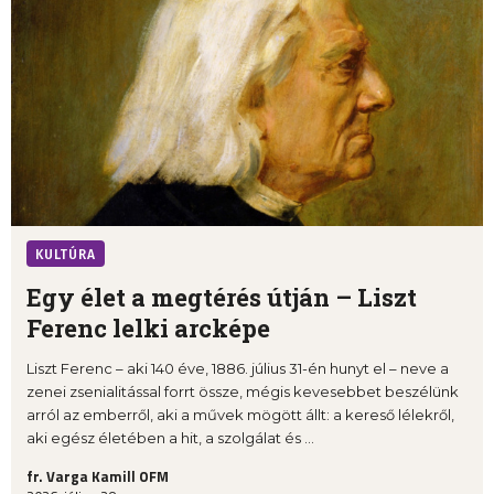
KULTÚRA
Egy élet a megtérés útján – Liszt
Ferenc lelki arcképe
Liszt Ferenc – aki 140 éve, 1886. július 31-én hunyt el – neve a
zenei zsenialitással forrt össze, mégis kevesebbet beszélünk
arról az emberről, aki a művek mögött állt: a kereső lélekről,
aki egész életében a hit, a szolgálat és ...
fr. Varga Kamill OFM