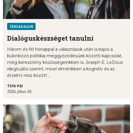
TÁRSADALOM
Dialóguskészséget tanulni
Három és fél hónappal a választások után is bajos a
különböző politikai meggyőződésűek közötti kapcsolat,
még keresztény közösségeinkben is. Joseph E. LeDoux
idegtudós szerint, mivel elménkben a kognitív és az
érzelmi rész között ...
Tóth Pál
2026. július 30.