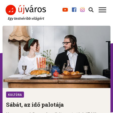
Egy testvéribb világért
KULTÚRA
Sábát, az idő palotája