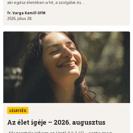
aki egész életében a hit, a szolgálat és ...
fr. Varga Kamill OFM
2026. július 28.
LELKISÉG
Az élet igéje – 2026. augusztus