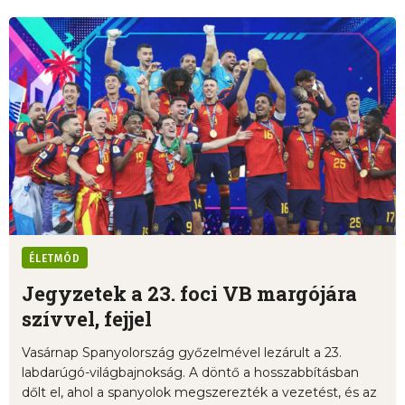
ÉLETMÓD
Jegyzetek a 23. foci VB margójára
szívvel, fejjel
Vasárnap Spanyolország győzelmével lezárult a 23.
labdarúgó-világbajnokság. A döntő a hosszabbításban
dőlt el, ahol a spanyolok megszerezték a vezetést, és az