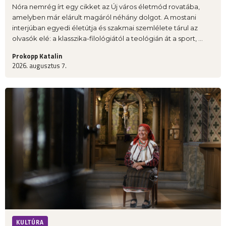
Nóra nemrég írt egy cikket az Új város életmód rovatába,
amelyben már elárult magáról néhány dolgot. A mostani
interjúban egyedi életútja és szakmai szemlélete tárul az
olvasók elé: a klasszika-filológiától a teológián át a sport, ...
Prokopp Katalin
2026. augusztus 7.
KULTÚRA