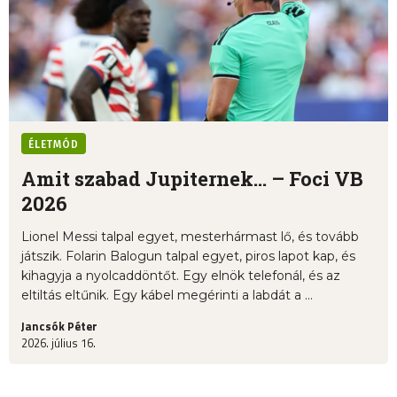
ÉLETMÓD
Amit szabad Jupiternek... – Foci VB
2026
Lionel Messi talpal egyet, mesterhármast lő, és tovább
játszik. Folarin Balogun talpal egyet, piros lapot kap, és
kihagyja a nyolcaddöntőt. Egy elnök telefonál, és az
eltiltás eltűnik. Egy kábel megérinti a labdát a ...
Jancsók Péter
2026. július 16.