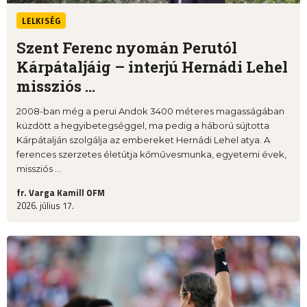
LELKISÉG
Szent Ferenc nyomán Perutól
Kárpátaljáig – interjú Hernádi Lehel
missziós ...
2008-ban még a perui Andok 3400 méteres magasságában
küzdött a hegyibetegséggel, ma pedig a háború sújtotta
Kárpátalján szolgálja az embereket Hernádi Lehel atya. A
ferences szerzetes életútja kőművesmunka, egyetemi évek,
missziós ...
fr. Varga Kamill OFM
2026. július 17.