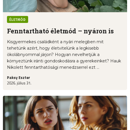
ÉLETMÓD
Fenntartható életmód – nyáron is
Kisgyermekes családként a nyári melegben mit
tehetünk azért, hogy életvitelünk a legkisebb
ökolábnyommal járjon? Hogyan nevelhetjük a
környeztünk iránti gondoskodásra a gyerekeinket? Hauk
Nikolett fenntarthatósági menedzserrel ezt ...
Paksy Eszter
2026. július 31.