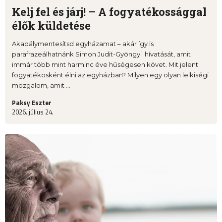
Kelj fel és járj! – A fogyatékossággal
élők küldetése
Akadálymentesítsd egyházamat – akár így is
parafrazeálhatnánk Simon Judit-Gyöngyi hívatását, amit
immár több mint harminc éve hűségesen követ. Mit jelent
fogyatékosként élni az egyházban? Milyen egy olyan lelkiségi
mozgalom, amit ...
Paksy Eszter
2026. július 24.