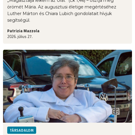
„Magasztalja lelkem az Urat” (Lk 1,46) – osztja meg
örömét Mária. Az augusztusi életige megértéséhez
Luther Márton és Chiara Lubich gondolatait hívjuk
segítségül.
Patrizia Mazzola
2026. július 27.
TÁRSADALOM