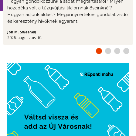
Hogyan gondolkozzunk a sábát megtartásáról? Milyen
hozadéka volt a tűzgyújtási tilalomnak őseinknél?
Hogyan adjunk áldást? Megannyi értékes gondolat zsidó
és keresztény hívőknek egyaránt.
Jon M. Sweeney
2026. augusztus 10.