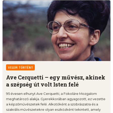
VELEM TÖRTÉNT
Ave Cerquetti – egy művész, akinek
a szépség út volt Isten felé
95 évesen elhunyt Ave Cerquetti, a Fokoláre Mozgalom
meghatározó alakja. Gyerekkorában agyagozott, ez vezette
a képzőművészetek felé. Alkotóként a szobrászatra és a
szakrális művészetekre olyan eszközként tekintett, amely