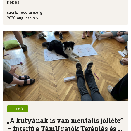
képes ...
szerk. focolare.org
2026. augusztus 5.
ÉLETMÓD
„A kutyának is van mentális jólléte”
– interjú a TámUgatók Terápiás és ...