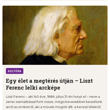
KULTÚRA
Egy élet a megtérés útján – Liszt
Ferenc lelki arcképe
Liszt Ferenc – aki 140 éve, 1886. július 31-én hunyt el – neve a
zenei zsenialitással forrt össze, mégis kevesebbet beszélünk
arról az emberről, aki a művek mögött állt: a kereső lélekről,