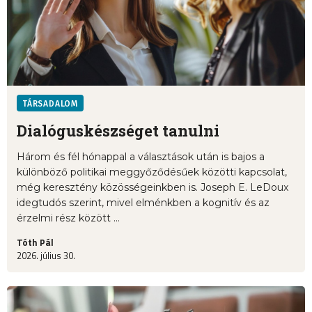
TÁRSADALOM
Dialóguskészséget tanulni
Három és fél hónappal a választások után is bajos a
különböző politikai meggyőződésűek közötti kapcsolat,
még keresztény közösségeinkben is. Joseph E. LeDoux
idegtudós szerint, mivel elménkben a kognitív és az
érzelmi rész között ...
Tóth Pál
2026. július 30.