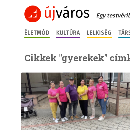
Egy testvéri
ÉLETMÓD
KULTÚRA
LELKISÉG
TÁR
Cikkek "gyerekek" cím