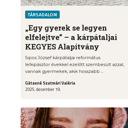
TÁRSADALOM
„Egy gyerek se legyen
elfelejtve” – a kárpátaljai
KEGYES Alapítvány
Sipos József kárpátaljai református
lelkipásztor évekkel ezelőtt szembesült azzal,
vannak gyermekek, akik hosszabb ...
Gátasné Szatmári Valéria
2025. december 19.