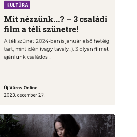
KULTÚRA
Mit nézzünk...? – 3 családi
film a téli szünetre!
A téli szünet 2024-ben is január első hetéig
tart, mint idén (vagy tavaly...). 3 olyan filmet
ajánlunk családos ...
Új Város Online
2023. december 27.