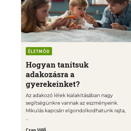
ÉLETMÓD
Hogyan tanítsuk
adakozásra a
gyerekeinket?
Az adakozó lélek kialakításában nagy
segítségünkre vannak az eszményeink.
Mikulás kapcsán elgondolkodhatunk rajta,
...
Czap Villő