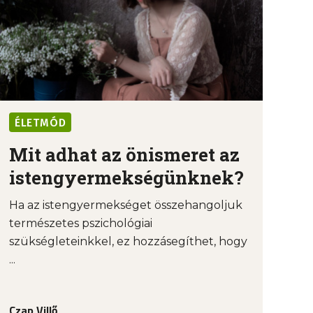
ÉLETMÓD
Mit adhat az önismeret az
istengyermekségünknek?
Ha az istengyermekséget összehangoljuk
természetes pszichológiai
szükségleteinkkel, ez hozzásegíthet, hogy
...
Czap Villő