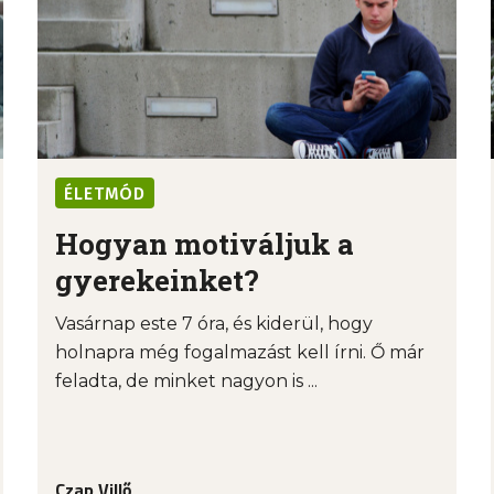
ÉLETMÓD
Hogyan motiváljuk a
gyerekeinket?
Vasárnap este 7 óra, és kiderül, hogy
holnapra még fogalmazást kell írni. Ő már
feladta, de minket nagyon is ...
Czap Villő