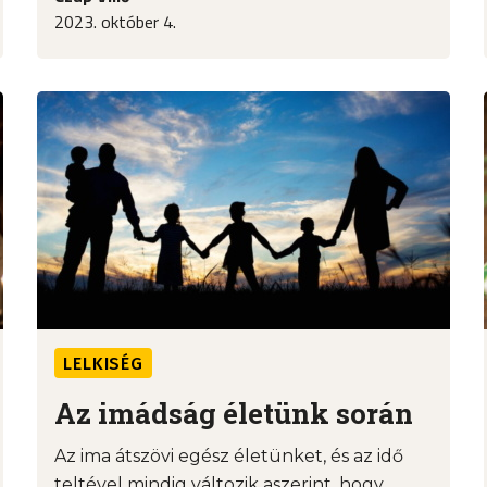
2023. október 4.
LELKISÉG
Az imádság életünk során
Az ima átszövi egész életünket, és az idő
teltével mindig változik aszerint, hogy