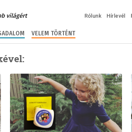
bb világért
Rólunk
Hírlevél
SADALOM
VELEM TÖRTÉNT
kével: